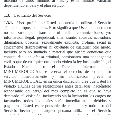
máximo de 2000 minutos al mes y estos minutos variarían
dependiendo el país y el plan elegido.
1.3.
Uso Lícito del Servicio
1.3.1.
Usos prohibidos: Usted concuerda en utilizar el Servicio
sólo para propósitos lícitos. Esto significa que Usted concuerda en
no utilizarlo para transmitir ni recibir comunicaciones y/o
información ilegal, perjudicial, amenazante, abusiva, acosadora,
difamatoria, obscena, sexualmente explícita, profana, racial ni
étnicamente despreciativas ni objetable de cualquier otro modo,
incluido pero no limitado a material que aliente conductas que
constituirían una ofensa criminal, ocasionaren una contingencia
civil, o que de cualquier otro modo violen la ley local aplicable, el
Estado Nacional o el Derecho Internacional .
MINUMEROLOCAL se reserva el derecho de terminar su
servicio inmediatamente y sin notificación previa si
MINUMEROLOCAL, en su única discreción, cree que Usted ha
violado algunas de las restricciones antes detalladas, haciéndolo
responsable del cargo del mes completo en el que se haya
detectado tal violación, incluyendo sin la limitación los cargos no
facturados, todos los cuales serán inmediatamente debidos y
pagaderos. Usted es responsable de cualquier y todo uso del
Servicio hecho por cualquier persona utilizando el Servicio