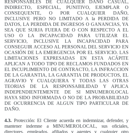
RESPONSABLES DE CUALQUIER DAÑO CASUAL,
INDIRECTO, ESPECIAL, PUNITIVO, EJEMPLAR O
CONSEQUENTE, O POR CUALQUIER DAÑO,
INCLUSIVE PERO NO LIMITADO A la PERDIDA DE
DATOS, LA PERDIDA DE INGRESOS O GANANCIAS, YA
SEA QUE SURJA FUERA DE O CON RESPECTO A EL
USO O LA INCAPACIDAD PARA UTILIZAR EL
SERVICIO, INCLUSIVE LA INCAPACIDAD PARA
CONSEGUIR ACCESO AL PERSONAL DEL SERVICIO EN
OCASIÓN DE LA EMERGENCIA POR EL SERVICIO. LAS
LIMITACIONES EXPRESADAS EN ESTA ACÁPITE
APLICAN A TODO TIPO DE RECLAMOS FUNDADOS EN
EL INCUPLIMIENTO DE CONTRACTO, LA INFRACCION
DE LA GARANTIA, LA GARANTIA DE PRODUCTOS, EL
AGRAVIO Y CUALQUIERA Y TODAS LAS OTRAS
TEORIAS DE LA RESPONSABILIDAD Y APLICA
INDEPENDIENTEMENTE DE SI MINUMEROLOCAL
HAYA SIDO INFORMADA O NO DE LA PROBABILIDAD
DE OCURRENCIA DE ALGUN TIPO PARTICULAR DE
DAÑO.
4.3.
Protección: El Cliente acuerda en indemnizar, defender, y
mantener indemne a MINUMEROLOCAL, sus oficiales,
directores, empleados, afiliados y agentes y cualquier otro