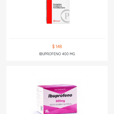
$ 1.48
IBUPROFENO 400 MG