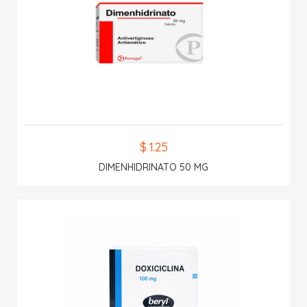
$ 1.25
DIMENHIDRINATO 50 MG