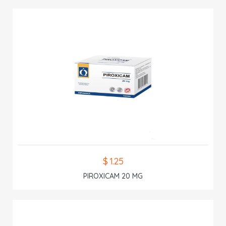
$ 1.25
PIROXICAM 20 MG