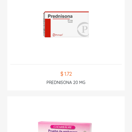
$ 1.72
PREDNISONA 20 MG