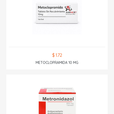
$ 1.72
METOCLOPRAMIDA 10 MG