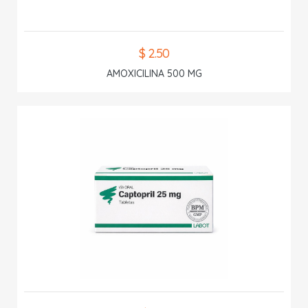
$ 2.50
AMOXICILINA 500 MG