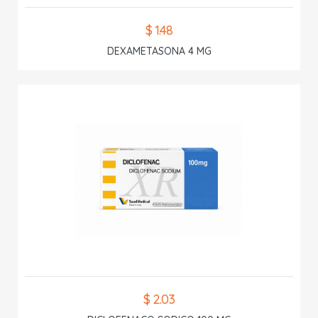
$ 1.48
DEXAMETASONA 4 MG
$ 2.03