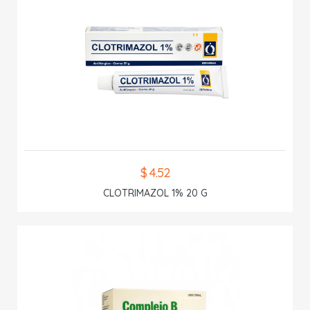
$ 4.52
CLOTRIMAZOL 1% 20 G