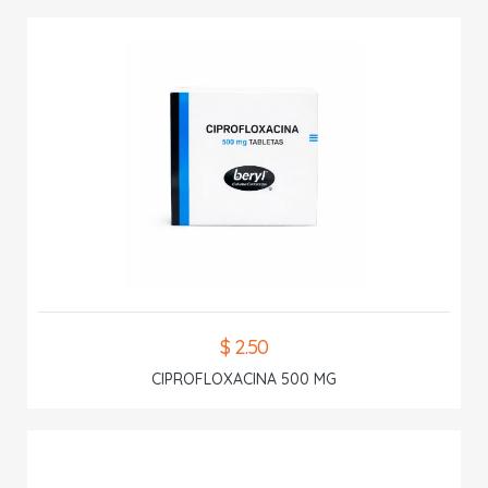
$ 2.50
CIPROFLOXACINA 500 MG