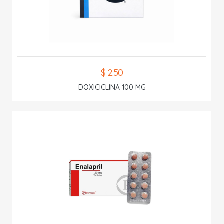
$ 2.50
DOXICICLINA 100 MG