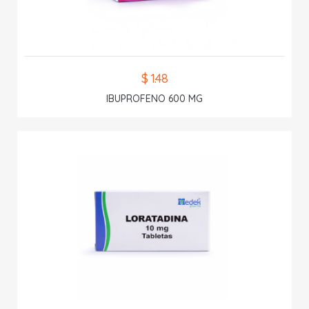
$ 1.48
IBUPROFENO 600 MG