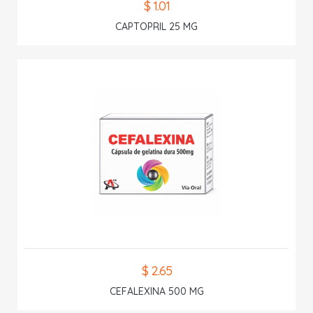
$ 1.01
CAPTOPRIL 25 MG
$ 2.65
CEFALEXINA 500 MG