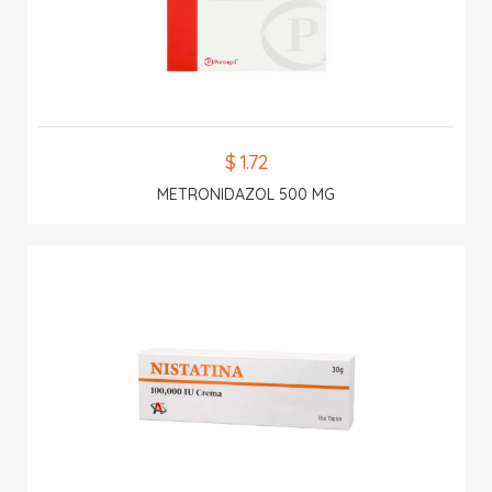
$ 1.72
METRONIDAZOL 500 MG