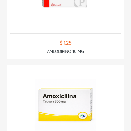
$ 1.25
AMLODIPINO 10 MG