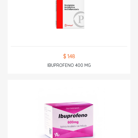
$ 1.48
IBUPROFENO 400 MG