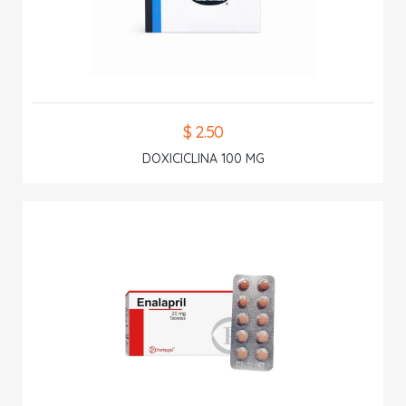
$ 2.50
DOXICICLINA 100 MG