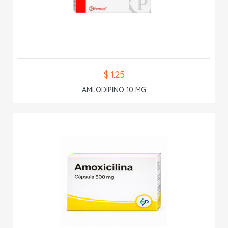
$ 1.25
AMLODIPINO 10 MG