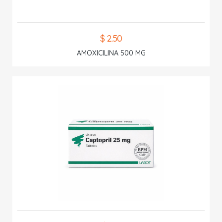
$ 2.50
AMOXICILINA 500 MG