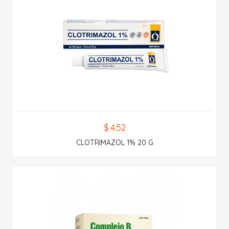
$ 4.52
CLOTRIMAZOL 1% 20 G