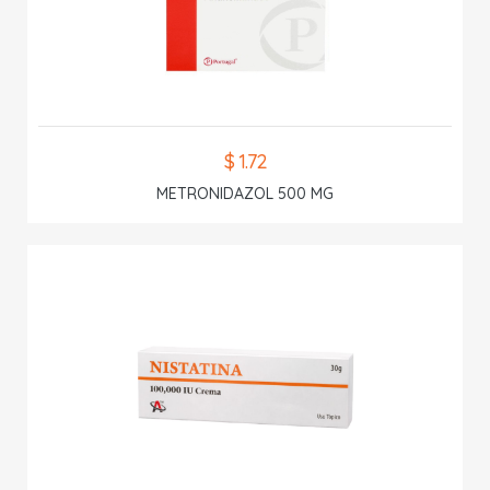
$ 1.72
METRONIDAZOL 500 MG