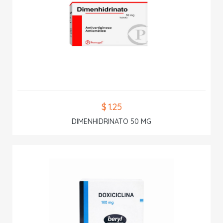
$ 1.25
DIMENHIDRINATO 50 MG