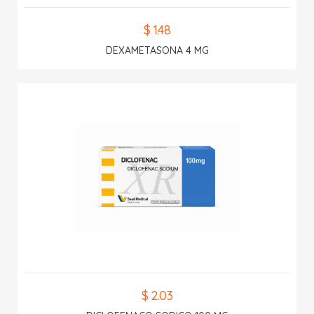
$ 1.48
DEXAMETASONA 4 MG
$ 2.03