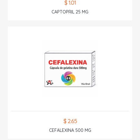
$ 1.01
CAPTOPRIL 25 MG
$ 2.65
CEFALEXINA 500 MG