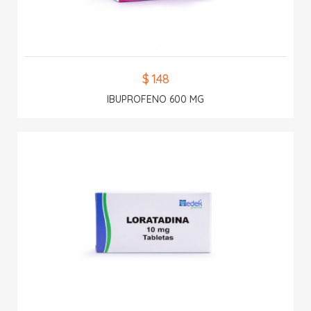
$ 1.48
IBUPROFENO 600 MG