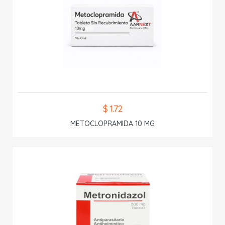
$ 1.72
METOCLOPRAMIDA 10 MG