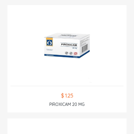
$ 1.25
PIROXICAM 20 MG