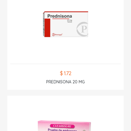
$ 1.72
PREDNISONA 20 MG