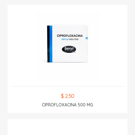
$ 2.50
CIPROFLOXACINA 500 MG