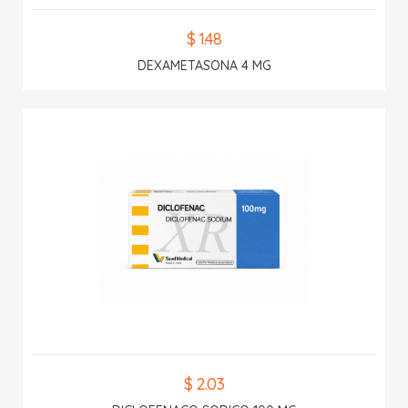
$ 1.48
DEXAMETASONA 4 MG
$ 2.03