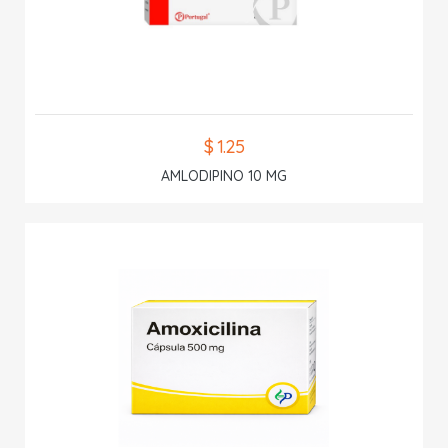
$ 1.25
AMLODIPINO 10 MG