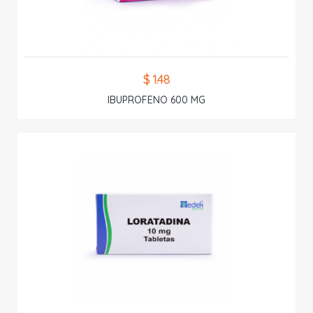
$ 1.48
IBUPROFENO 600 MG