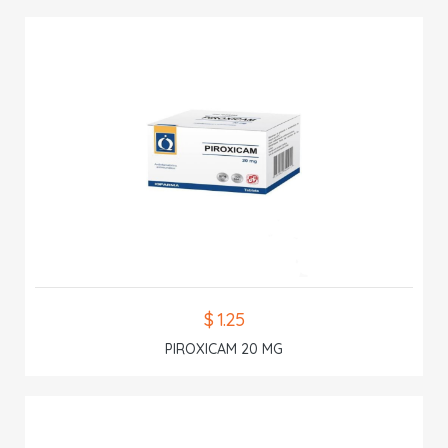
$ 1.25
PIROXICAM 20 MG