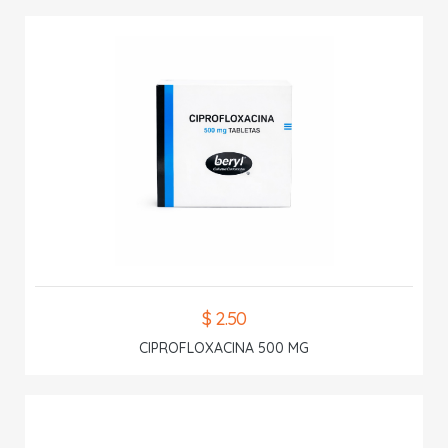
$ 2.50
CIPROFLOXACINA 500 MG