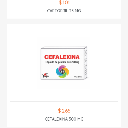
$ 1.01
CAPTOPRIL 25 MG
$ 2.65
CEFALEXINA 500 MG