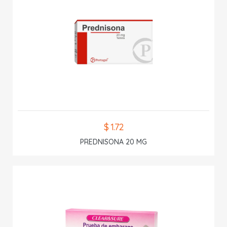
$ 1.72
PREDNISONA 20 MG