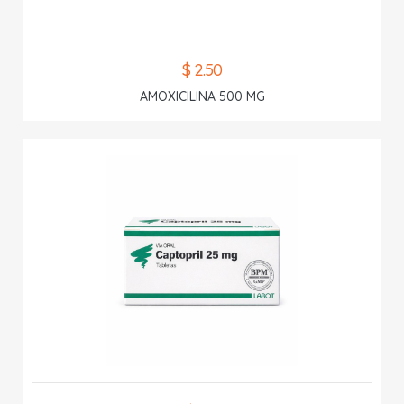
$ 2.50
AMOXICILINA 500 MG