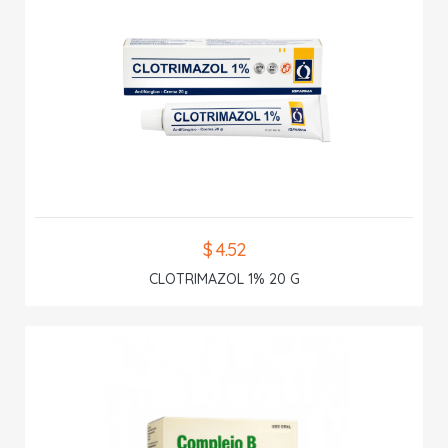
$ 4.52
CLOTRIMAZOL 1% 20 G