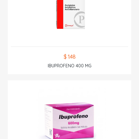
$ 1.48
IBUPROFENO 400 MG