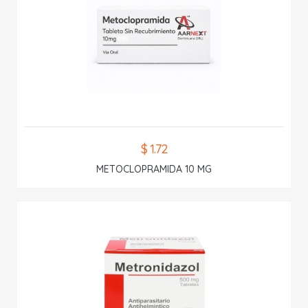
$ 1.72
METOCLOPRAMIDA 10 MG