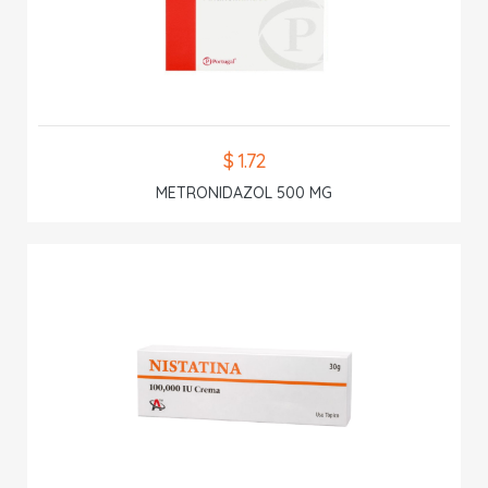
$ 1.72
METRONIDAZOL 500 MG