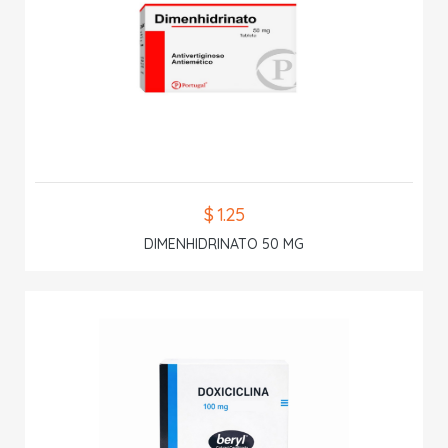
$ 1.25
DIMENHIDRINATO 50 MG