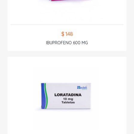
$ 1.48
IBUPROFENO 600 MG