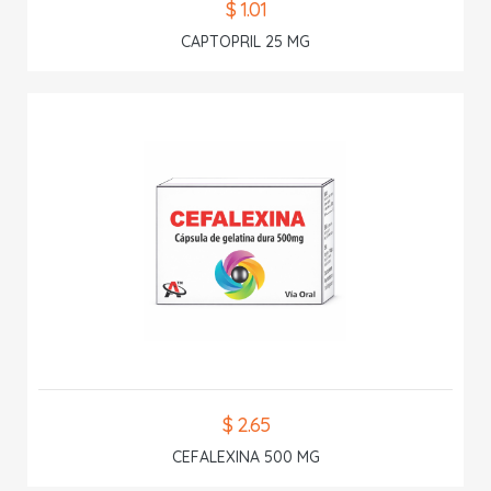
$ 1.01
CAPTOPRIL 25 MG
$ 2.65
CEFALEXINA 500 MG