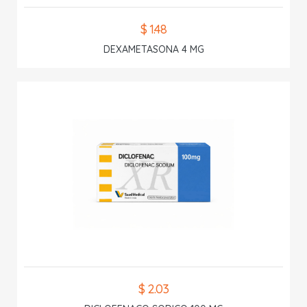
$ 1.48
DEXAMETASONA 4 MG
$ 2.03