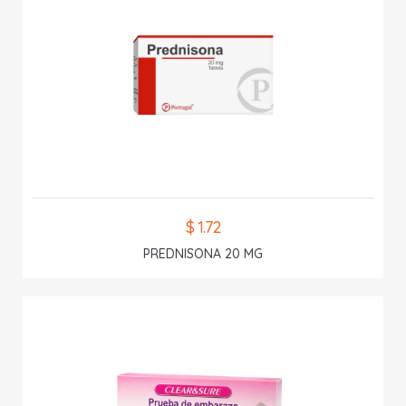
$ 1.72
PREDNISONA 20 MG