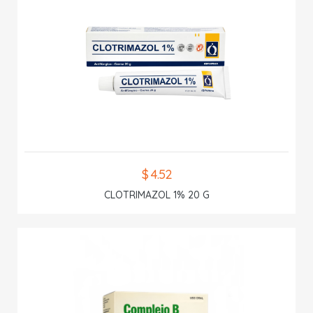
$ 4.52
CLOTRIMAZOL 1% 20 G