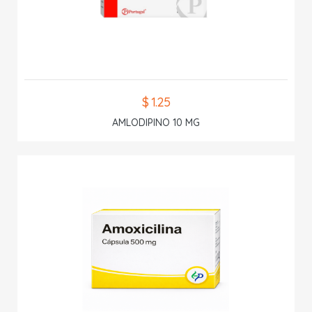
$ 1.25
AMLODIPINO 10 MG