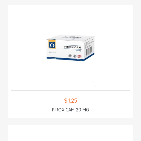
$ 1.25
PIROXICAM 20 MG