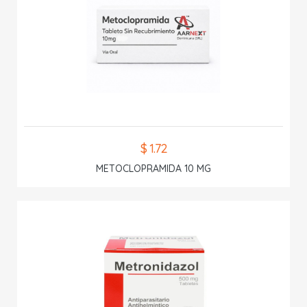
$ 1.72
METOCLOPRAMIDA 10 MG