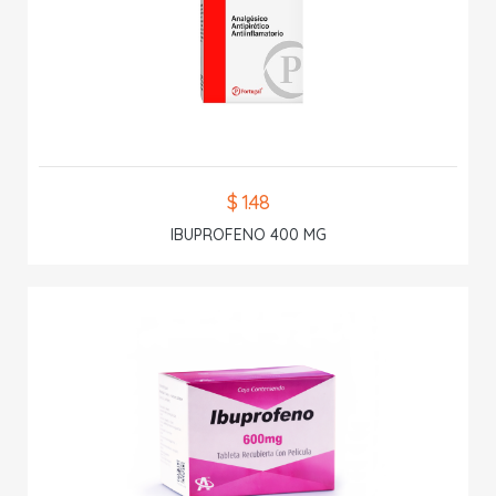
$ 1.48
IBUPROFENO 400 MG