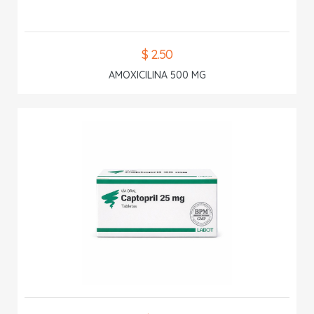
$ 2.50
AMOXICILINA 500 MG