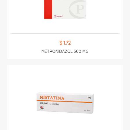
$ 1.72
METRONIDAZOL 500 MG