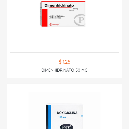
$ 1.25
DIMENHIDRINATO 50 MG