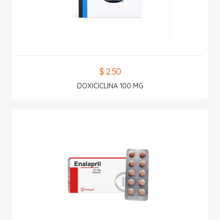
$ 2.50
DOXICICLINA 100 MG