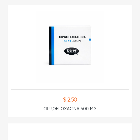
$ 2.50
CIPROFLOXACINA 500 MG