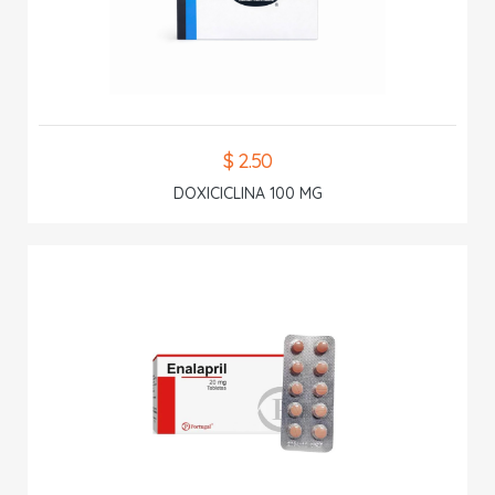
$ 2.50
DOXICICLINA 100 MG