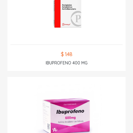
$ 1.48
IBUPROFENO 400 MG