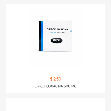
$ 2.50
CIPROFLOXACINA 500 MG