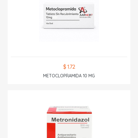
$ 1.72
METOCLOPRAMIDA 10 MG