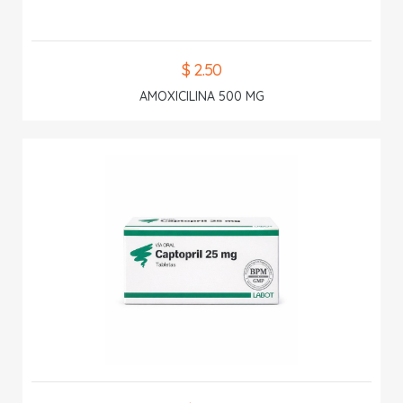
$ 2.50
AMOXICILINA 500 MG