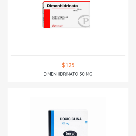
$ 1.25
DIMENHIDRINATO 50 MG