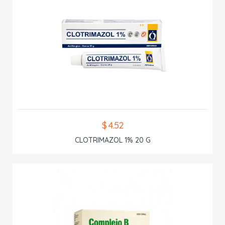
$ 4.52
CLOTRIMAZOL 1% 20 G