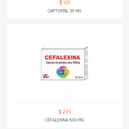
$ 1.01
CAPTOPRIL 25 MG
$ 2.65
CEFALEXINA 500 MG