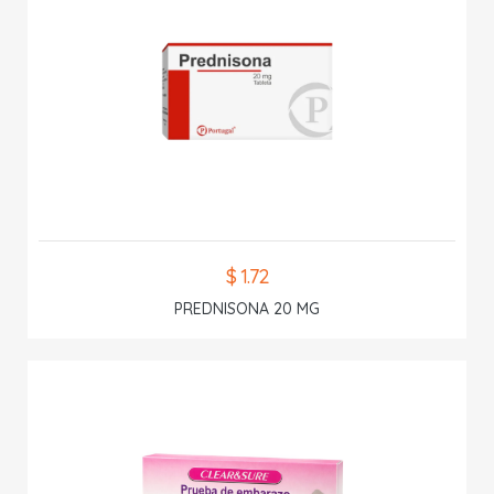
$ 1.72
PREDNISONA 20 MG