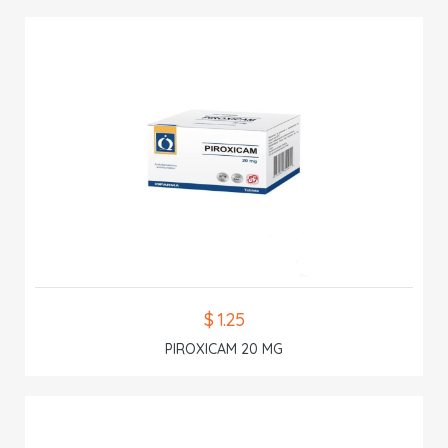
$ 1.25
PIROXICAM 20 MG