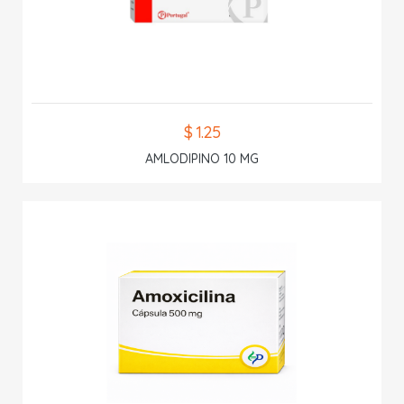
$ 1.25
AMLODIPINO 10 MG