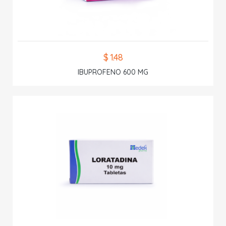
$ 1.48
IBUPROFENO 600 MG