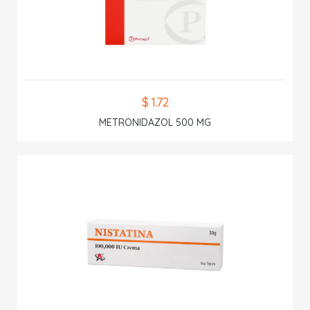
$ 1.72
METRONIDAZOL 500 MG