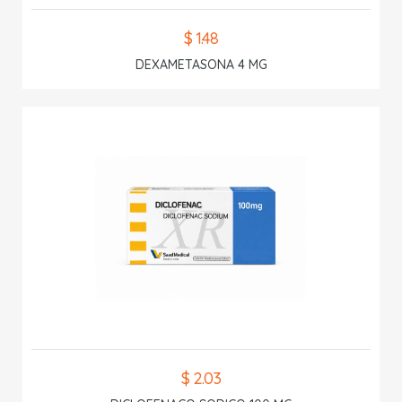
$ 1.48
DEXAMETASONA 4 MG
$ 2.03