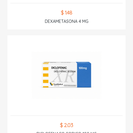
$ 1.48
DEXAMETASONA 4 MG
$ 2.03