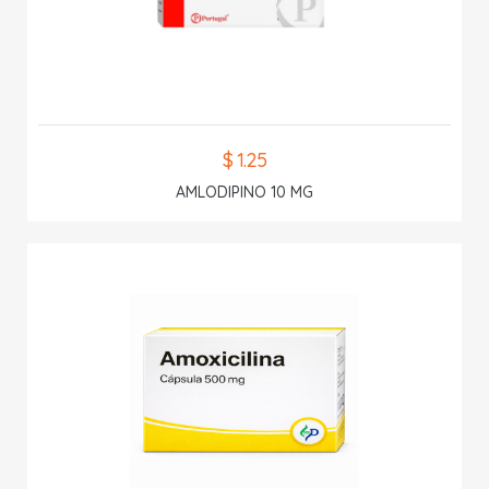
$ 1.25
AMLODIPINO 10 MG