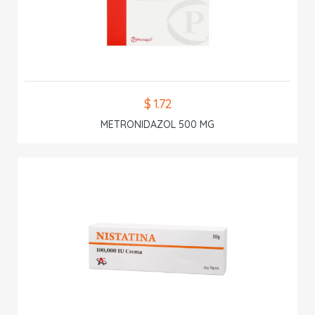
$ 1.72
METRONIDAZOL 500 MG