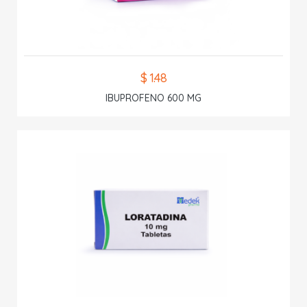
$ 1.48
IBUPROFENO 600 MG