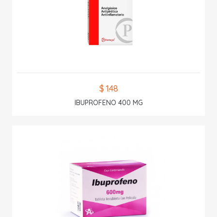
$ 1.48
IBUPROFENO 400 MG