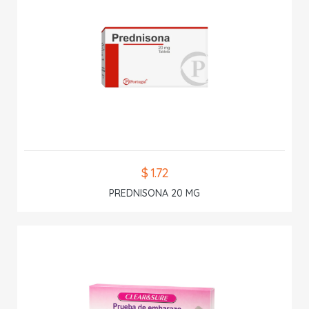
$ 1.72
PREDNISONA 20 MG