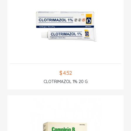
$ 4.52
CLOTRIMAZOL 1% 20 G