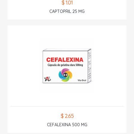
$ 1.01
CAPTOPRIL 25 MG
$ 2.65
CEFALEXINA 500 MG