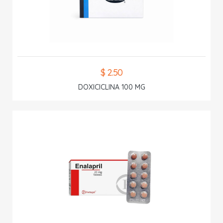
$ 2.50
DOXICICLINA 100 MG