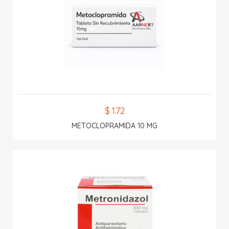
$ 1.72
METOCLOPRAMIDA 10 MG