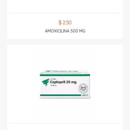
$ 2.50
AMOXICILINA 500 MG