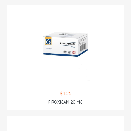
$ 1.25
PIROXICAM 20 MG