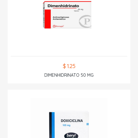
$ 1.25
DIMENHIDRINATO 50 MG