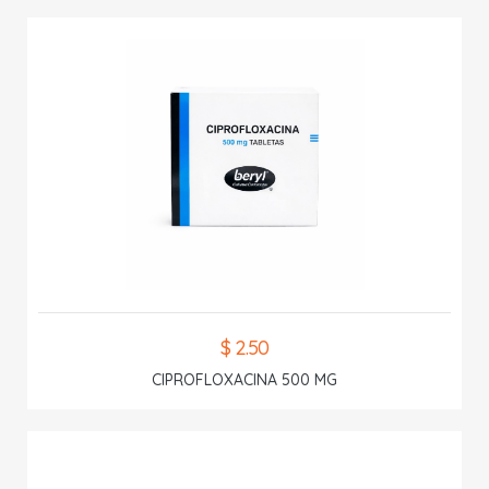
$ 2.50
CIPROFLOXACINA 500 MG