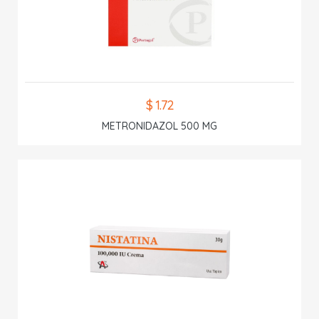
$ 1.72
METRONIDAZOL 500 MG