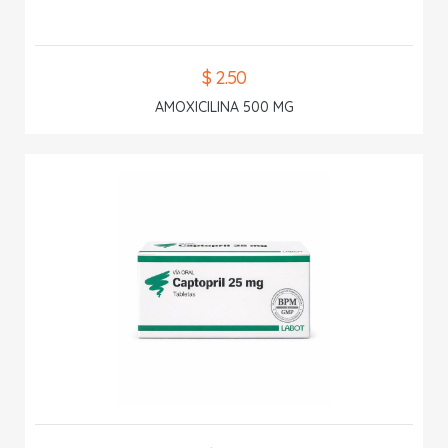
$ 2.50
AMOXICILINA 500 MG