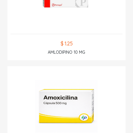
$ 1.25
AMLODIPINO 10 MG