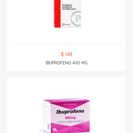
$ 1.48
IBUPROFENO 400 MG