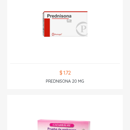
$ 1.72
PREDNISONA 20 MG