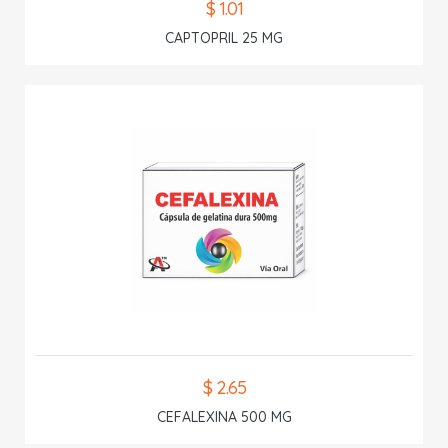
$ 1.01
CAPTOPRIL 25 MG
$ 2.65
CEFALEXINA 500 MG