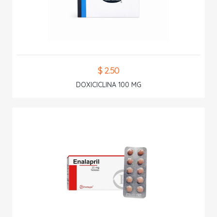
$ 2.50
DOXICICLINA 100 MG