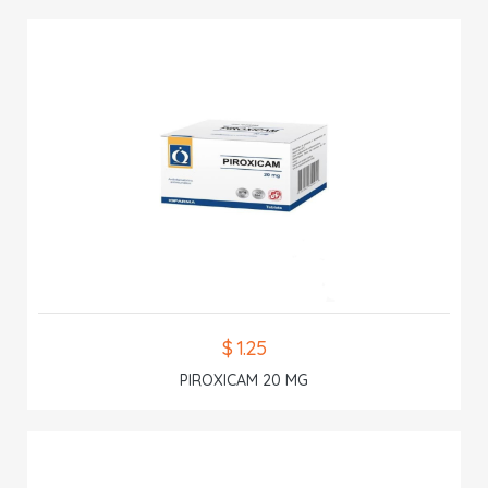
$ 1.25
PIROXICAM 20 MG