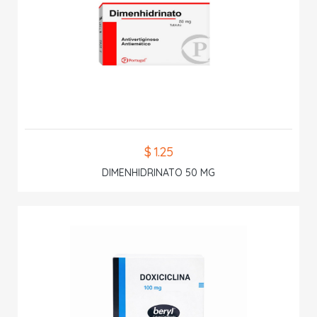
$ 1.25
DIMENHIDRINATO 50 MG