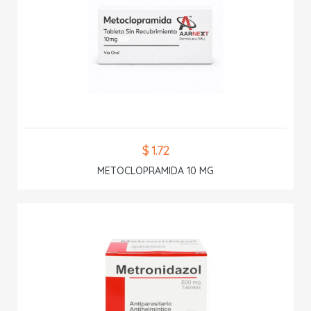
$ 1.72
METOCLOPRAMIDA 10 MG