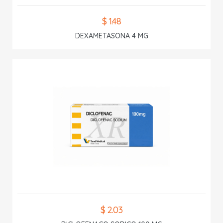
$ 1.48
DEXAMETASONA 4 MG
$ 2.03