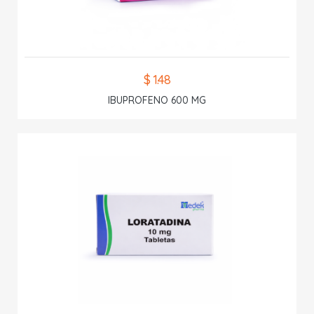
$ 1.48
IBUPROFENO 600 MG