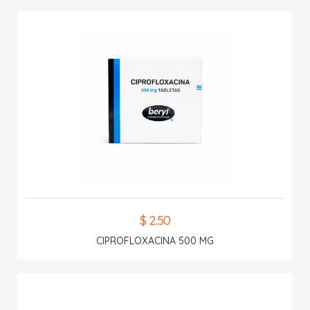
$ 2.50
CIPROFLOXACINA 500 MG