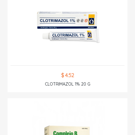
$ 4.52
CLOTRIMAZOL 1% 20 G