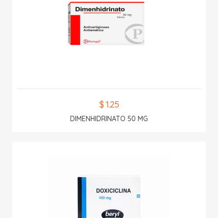
$ 1.25
DIMENHIDRINATO 50 MG