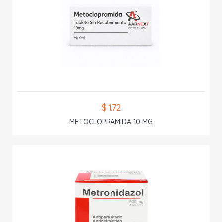
$ 1.72
METOCLOPRAMIDA 10 MG