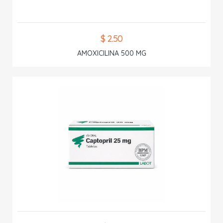
$ 2.50
AMOXICILINA 500 MG