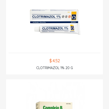
$ 4.52
CLOTRIMAZOL 1% 20 G