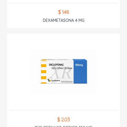
$ 1.48
DEXAMETASONA 4 MG
$ 2.03