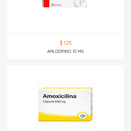
$ 1.25
AMLODIPINO 10 MG