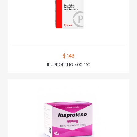
$ 1.48
IBUPROFENO 400 MG