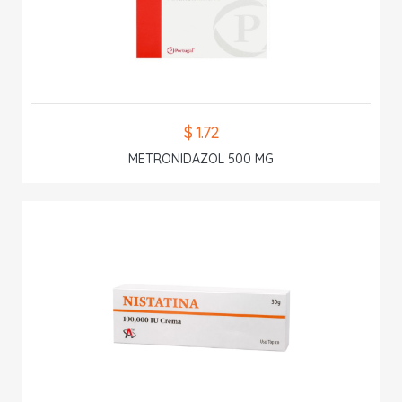
$ 1.72
METRONIDAZOL 500 MG