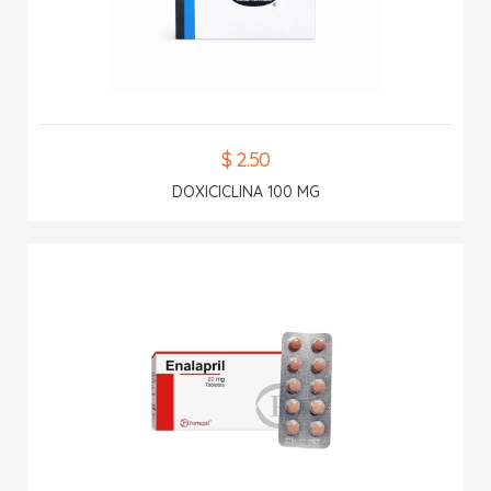
$ 2.50
DOXICICLINA 100 MG