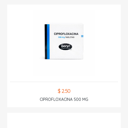
$ 2.50
CIPROFLOXACINA 500 MG