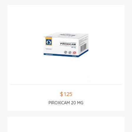
$ 1.25
PIROXICAM 20 MG