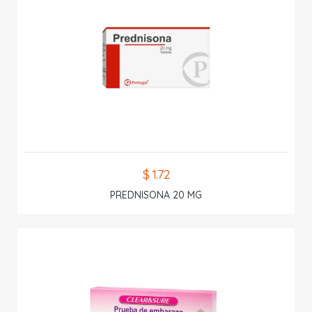
$ 1.72
PREDNISONA 20 MG