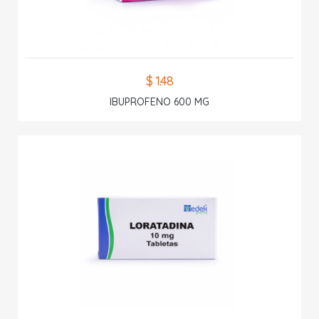
$ 1.48
IBUPROFENO 600 MG