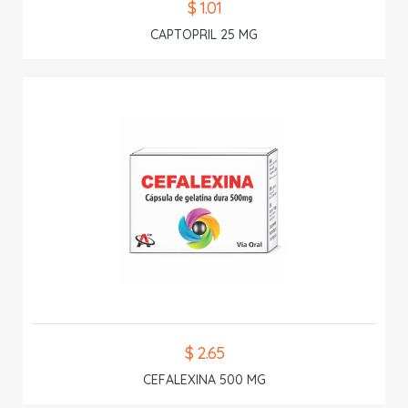
$ 1.01
CAPTOPRIL 25 MG
$ 2.65
CEFALEXINA 500 MG