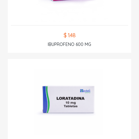
$ 1.48
IBUPROFENO 600 MG