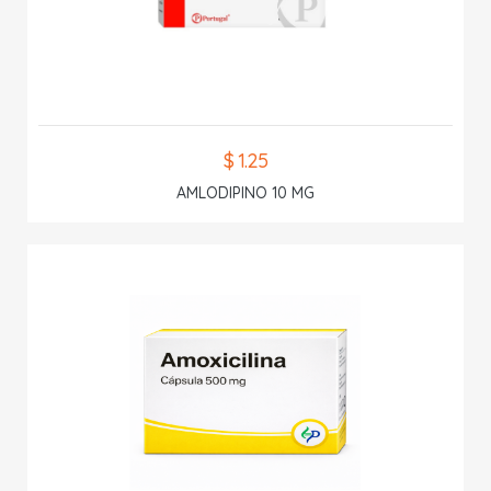
$ 1.25
AMLODIPINO 10 MG