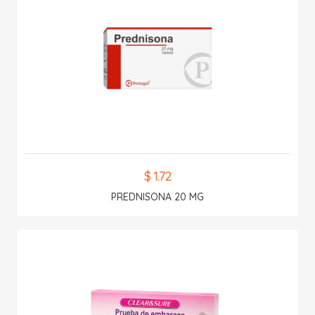
$ 1.72
PREDNISONA 20 MG