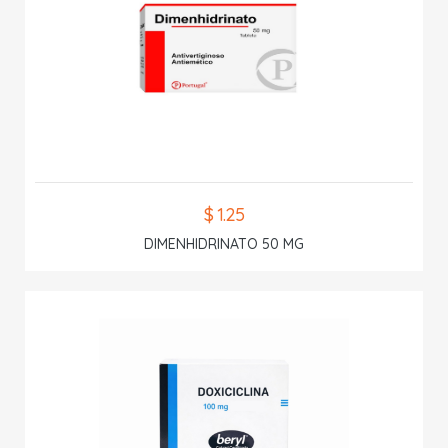
$ 1.25
DIMENHIDRINATO 50 MG