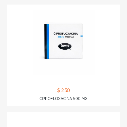
$ 2.50
CIPROFLOXACINA 500 MG