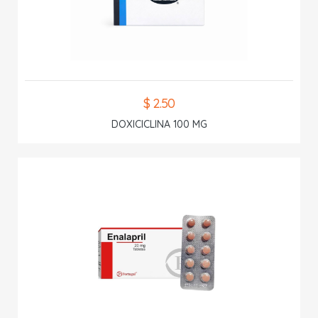
$ 2.50
DOXICICLINA 100 MG