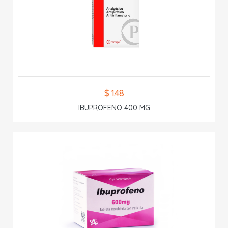
$ 1.48
IBUPROFENO 400 MG