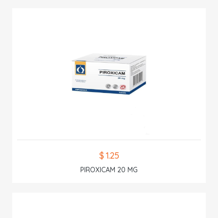
$ 1.25
PIROXICAM 20 MG