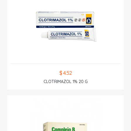
$ 4.52
CLOTRIMAZOL 1% 20 G