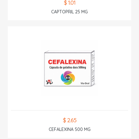
$ 1.01
CAPTOPRIL 25 MG
$ 2.65
CEFALEXINA 500 MG