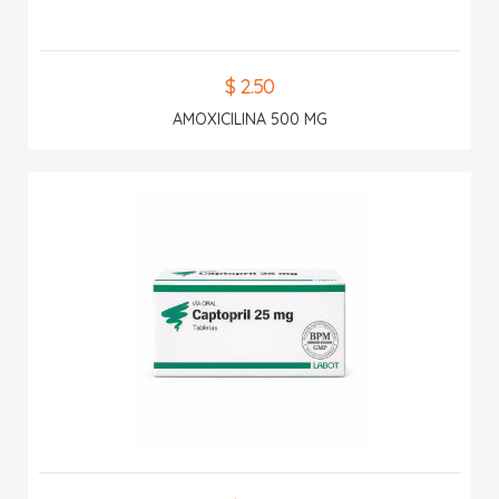
$ 2.50
AMOXICILINA 500 MG