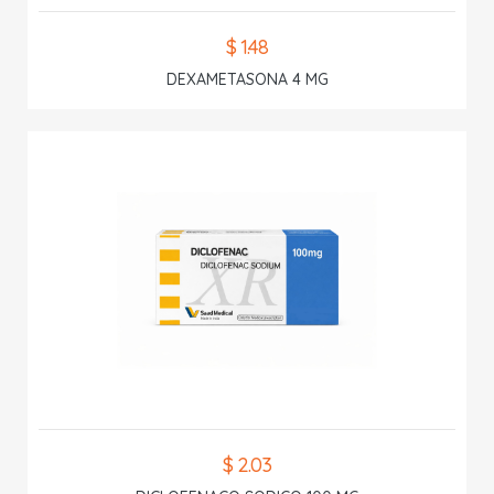
$ 1.48
DEXAMETASONA 4 MG
$ 2.03