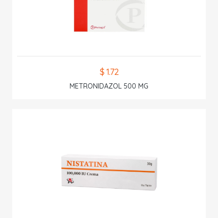
$ 1.72
METRONIDAZOL 500 MG