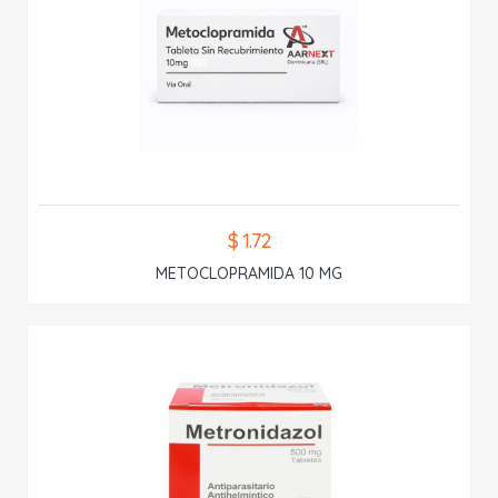
$ 1.72
METOCLOPRAMIDA 10 MG