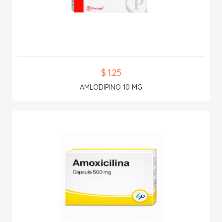
$ 1.25
AMLODIPINO 10 MG