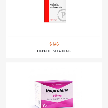
$ 1.48
IBUPROFENO 400 MG