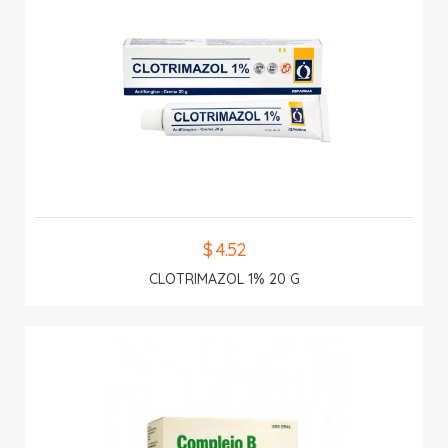
$ 4.52
CLOTRIMAZOL 1% 20 G