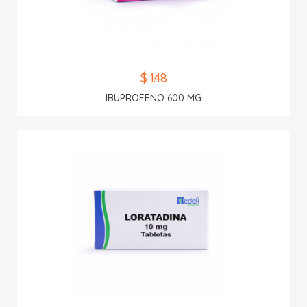
$ 1.48
IBUPROFENO 600 MG