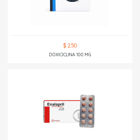
$ 2.50
DOXICICLINA 100 MG