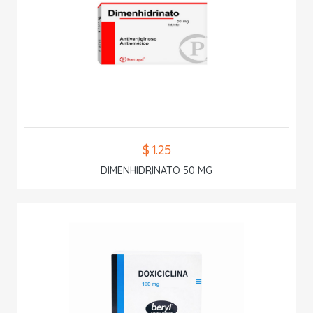
$ 1.25
DIMENHIDRINATO 50 MG