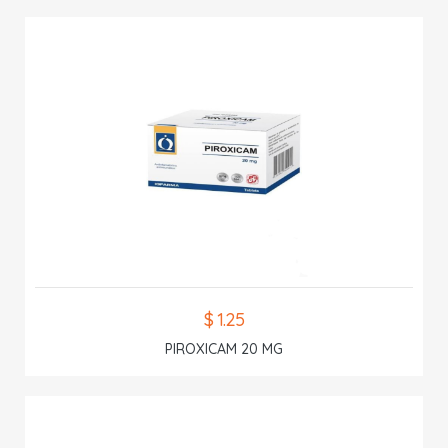
$ 1.25
PIROXICAM 20 MG