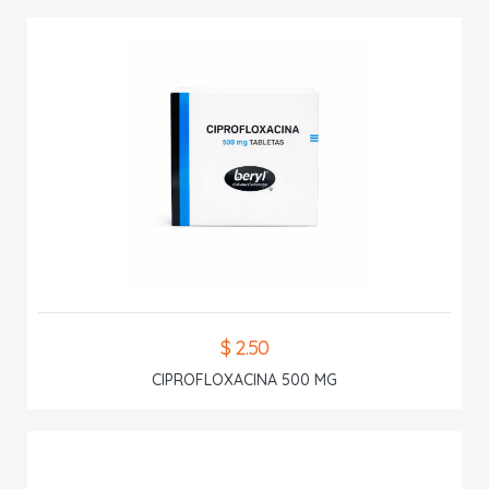
$ 2.50
CIPROFLOXACINA 500 MG