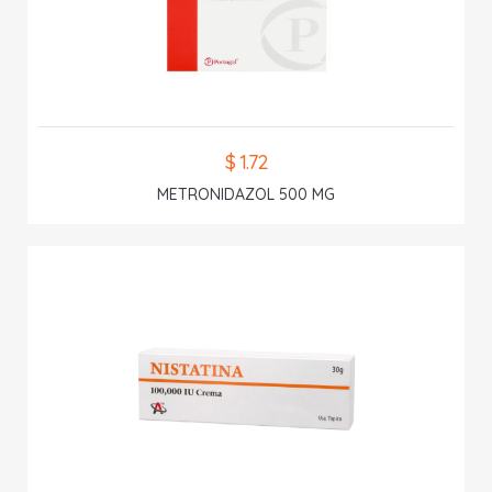
$ 1.72
METRONIDAZOL 500 MG