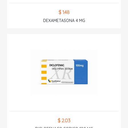
$ 1.48
DEXAMETASONA 4 MG
$ 2.03