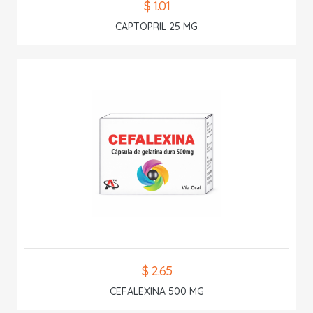
$ 1.01
CAPTOPRIL 25 MG
$ 2.65
CEFALEXINA 500 MG