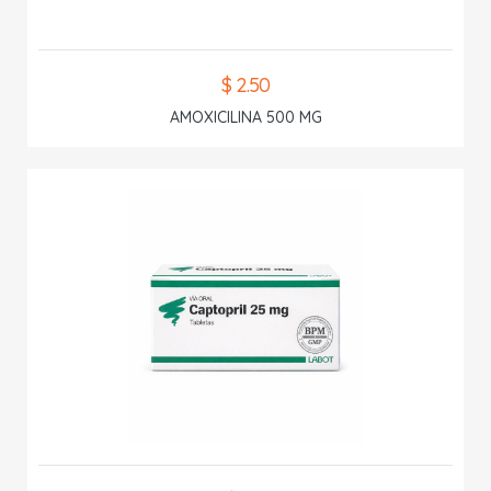
$ 2.50
AMOXICILINA 500 MG