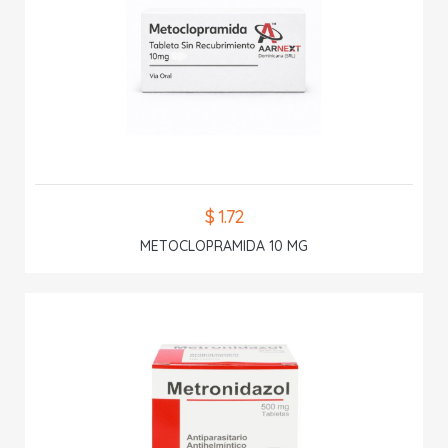
$ 1.72
METOCLOPRAMIDA 10 MG