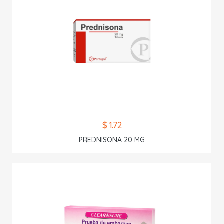
$ 1.72
PREDNISONA 20 MG