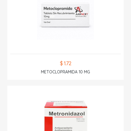
$ 1.72
METOCLOPRAMIDA 10 MG