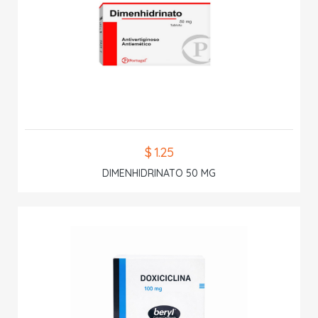
$ 1.25
DIMENHIDRINATO 50 MG