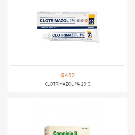
$ 4.52
CLOTRIMAZOL 1% 20 G