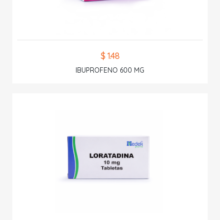
$ 1.48
IBUPROFENO 600 MG