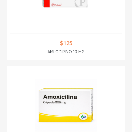
$ 1.25
AMLODIPINO 10 MG