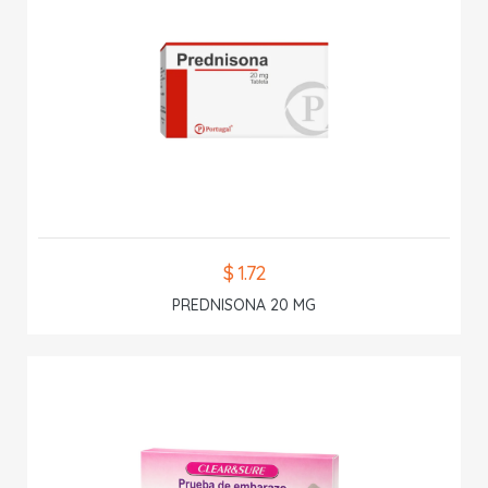
$ 1.72
PREDNISONA 20 MG