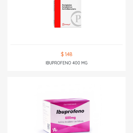
$ 1.48
IBUPROFENO 400 MG