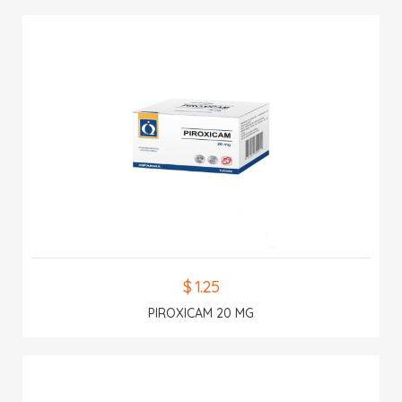
$ 1.25
PIROXICAM 20 MG