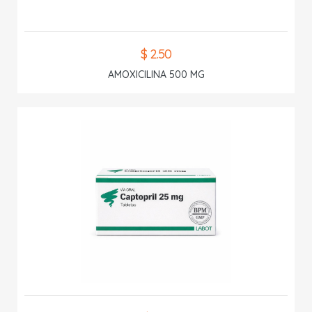
$ 2.50
AMOXICILINA 500 MG