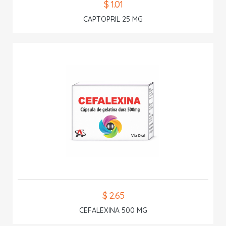
$ 1.01
CAPTOPRIL 25 MG
$ 2.65
CEFALEXINA 500 MG