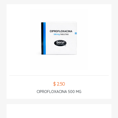
$ 2.50
CIPROFLOXACINA 500 MG