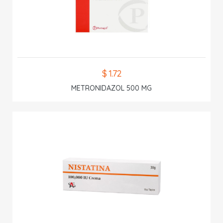
$ 1.72
METRONIDAZOL 500 MG