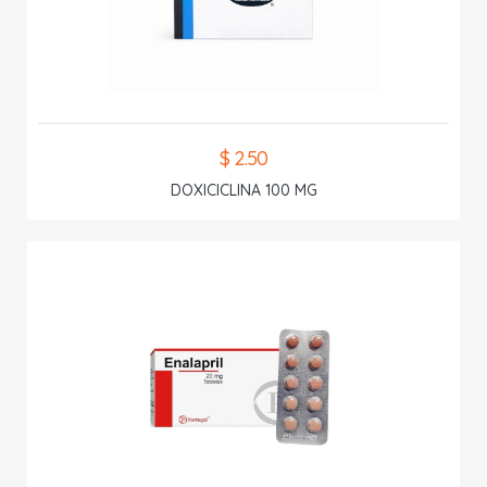
$ 2.50
DOXICICLINA 100 MG