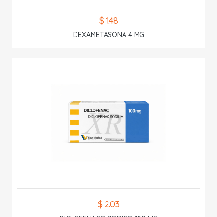
$ 1.48
DEXAMETASONA 4 MG
$ 2.03