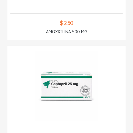
$ 2.50
AMOXICILINA 500 MG