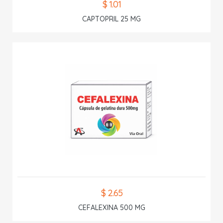
$ 1.01
CAPTOPRIL 25 MG
$ 2.65
CEFALEXINA 500 MG