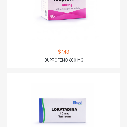
$ 1.48
IBUPROFENO 600 MG