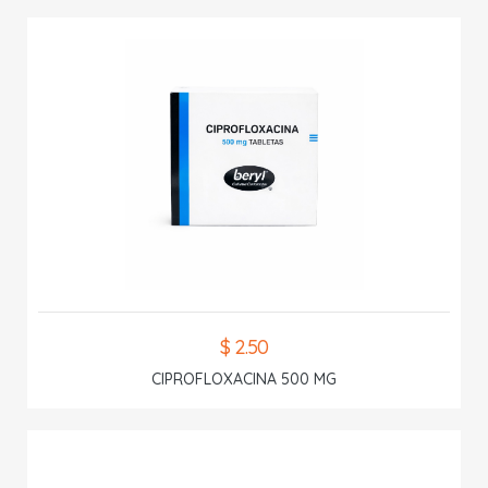
$ 2.50
CIPROFLOXACINA 500 MG