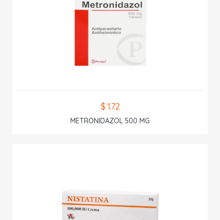
$ 1.72
METRONIDAZOL 500 MG