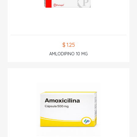
$ 1.25
AMLODIPINO 10 MG