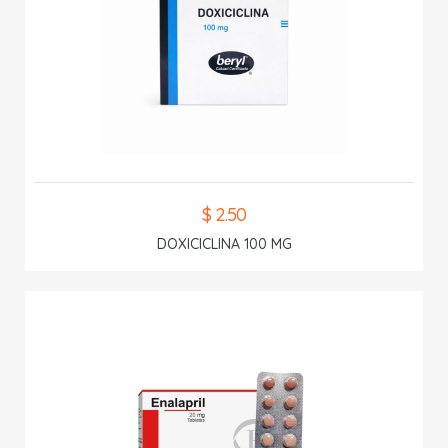
$ 2.50
DOXICICLINA 100 MG