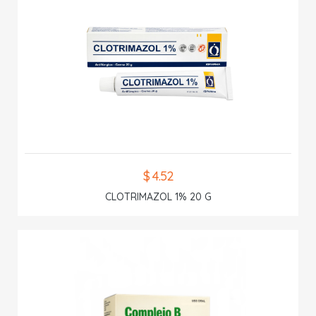
$ 4.52
CLOTRIMAZOL 1% 20 G