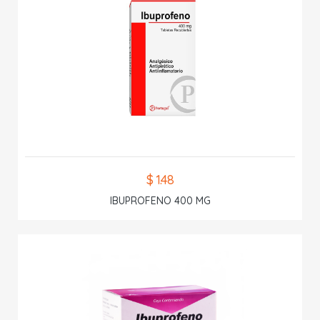
$ 1.48
IBUPROFENO 400 MG