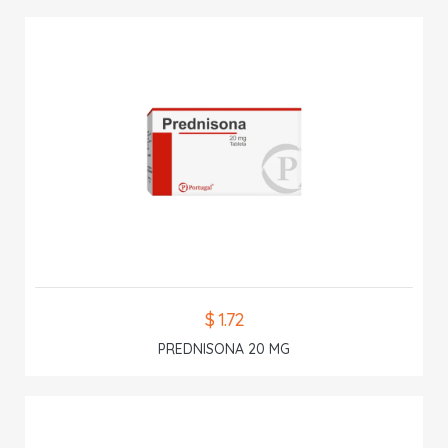
$ 1.72
PREDNISONA 20 MG