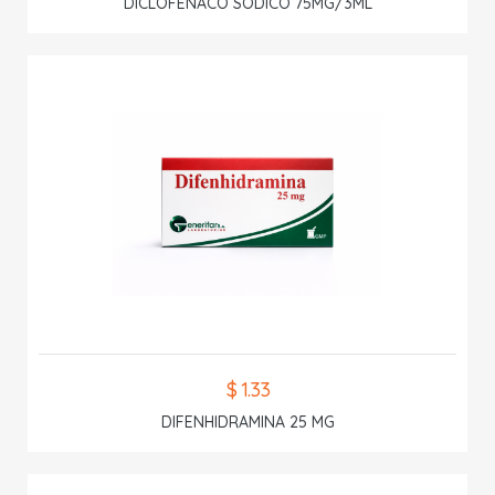
DICLOFENACO SODICO 75MG/3ML
$ 1.33
DIFENHIDRAMINA 25 MG