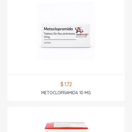
$ 1.72
METOCLOPRAMIDA 10 MG