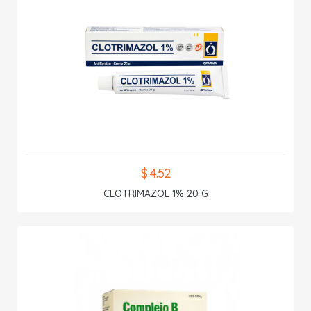
$ 4.52
CLOTRIMAZOL 1% 20 G