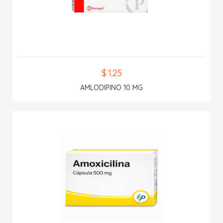
$ 1.25
AMLODIPINO 10 MG