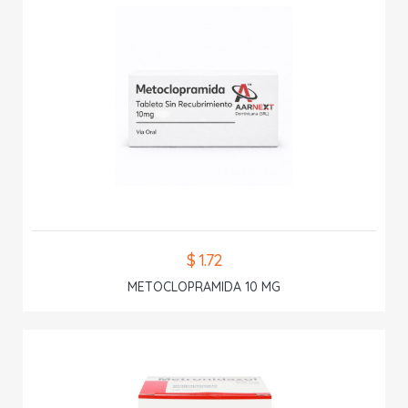
$ 1.72
METOCLOPRAMIDA 10 MG