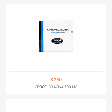
$ 2.50
CIPROFLOXACINA 500 MG