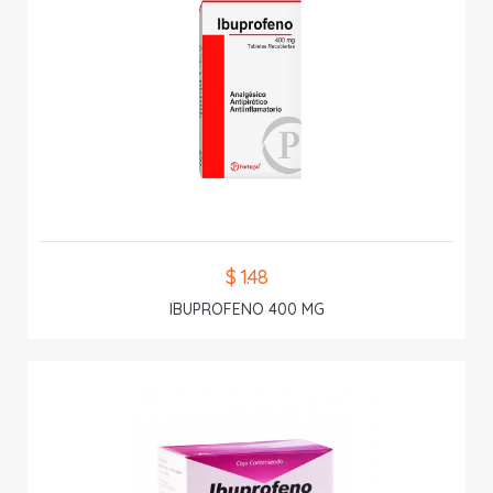
$ 1.48
IBUPROFENO 400 MG