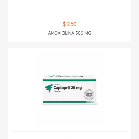
$ 2.50
AMOXICILINA 500 MG