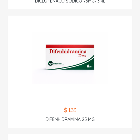
DICLOFENACO SODICO 75MG/3ML
$ 1.33
DIFENHIDRAMINA 25 MG