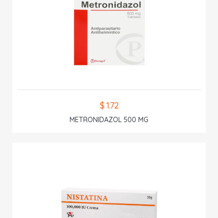
$ 1.72
METRONIDAZOL 500 MG