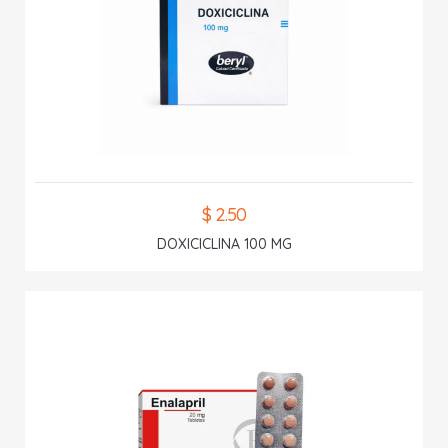
$ 2.50
DOXICICLINA 100 MG