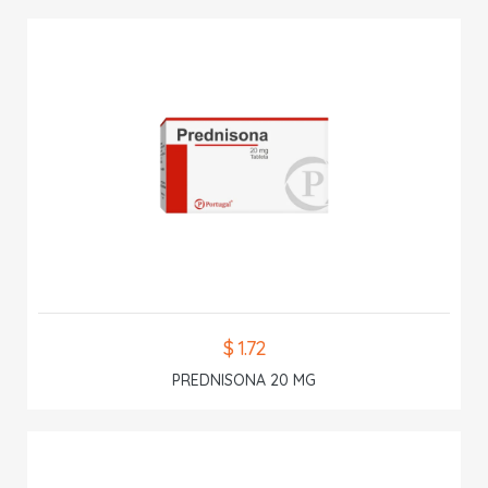
$ 1.72
PREDNISONA 20 MG