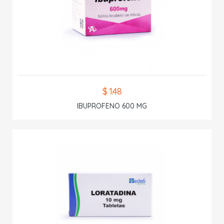
$ 1.48
IBUPROFENO 600 MG