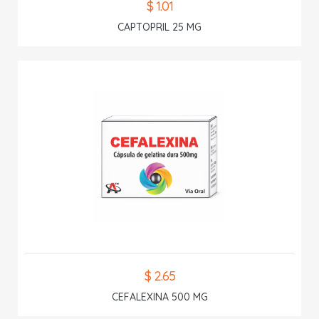
$ 1.01
CAPTOPRIL 25 MG
$ 2.65
CEFALEXINA 500 MG