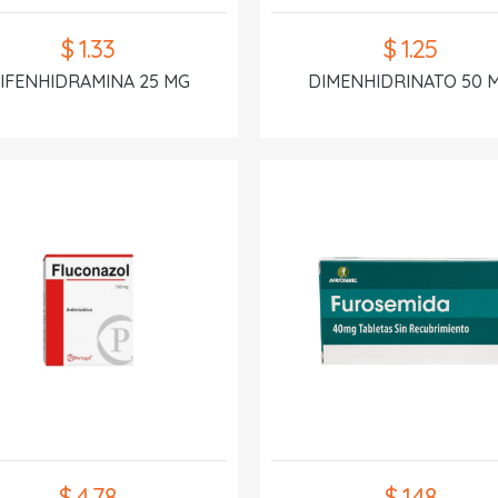
$ 1.33
$ 1.25
IFENHIDRAMINA 25 MG
DIMENHIDRINATO 50 
$ 4.78
$ 1.48