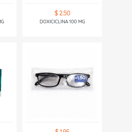
$ 2.50
MG
DOXICICLINA 100 MG
$ 1.95