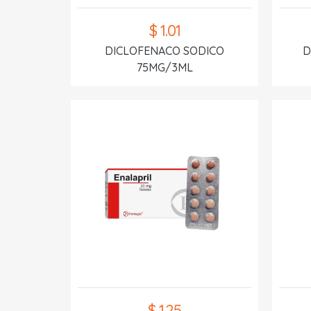
$ 1.01
DICLOFENACO SODICO
D
75MG/3ML
$ 1.25