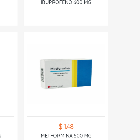
G
IBUPROFENO 600 MG
$ 1.48
G
METFORMINA 500 MG