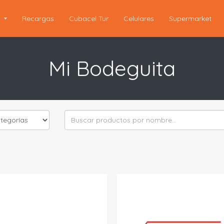
s
Recargas
Cubacel Tur
Celulares
Supermarket
Mi Bodeguita