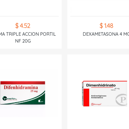
$ 4.52
$ 1.48
A TRIPLE ACCION PORTIL
DEXAMETASONA 4 M
NF 20G