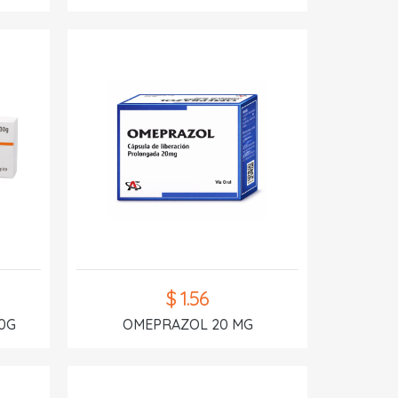
$ 1.56
0G
OMEPRAZOL 20 MG