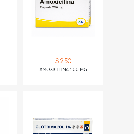
$ 2.50
AMOXICILINA 500 MG