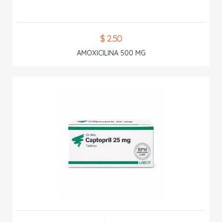
$ 2.50
AMOXICILINA 500 MG