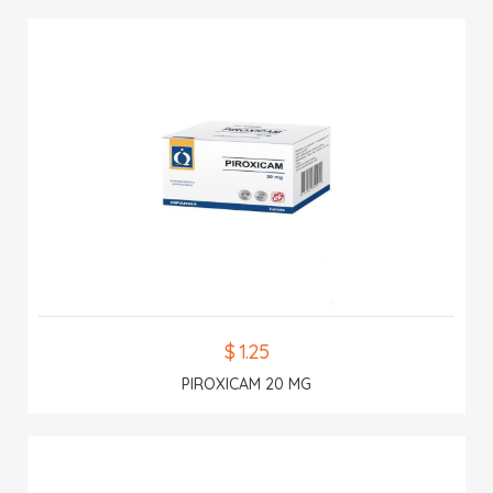
$ 1.25
PIROXICAM 20 MG