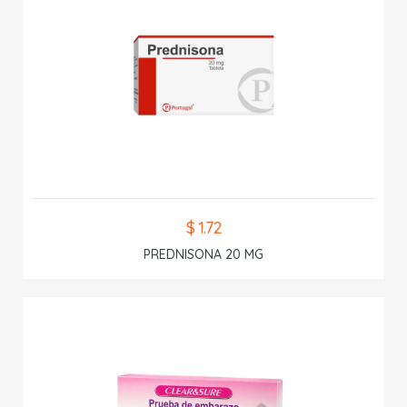
$ 1.72
PREDNISONA 20 MG