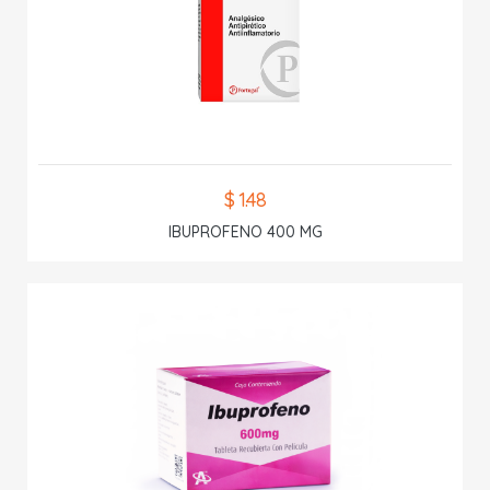
$ 1.48
IBUPROFENO 400 MG