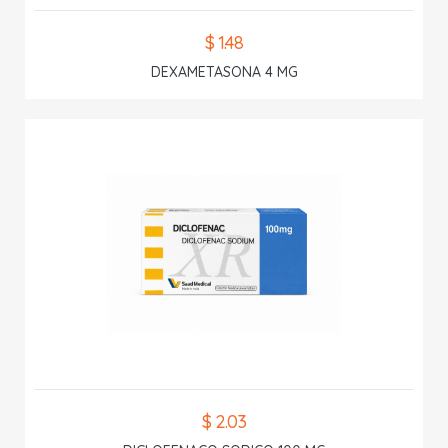
$ 1.48
DEXAMETASONA 4 MG
$ 2.03