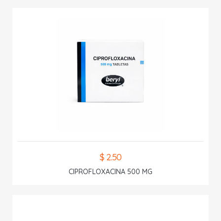
$ 2.50
CIPROFLOXACINA 500 MG