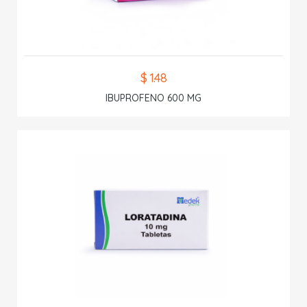
$ 1.48
IBUPROFENO 600 MG