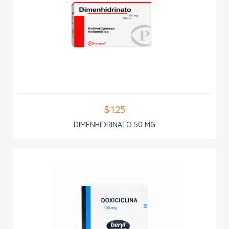
$ 1.25
DIMENHIDRINATO 50 MG