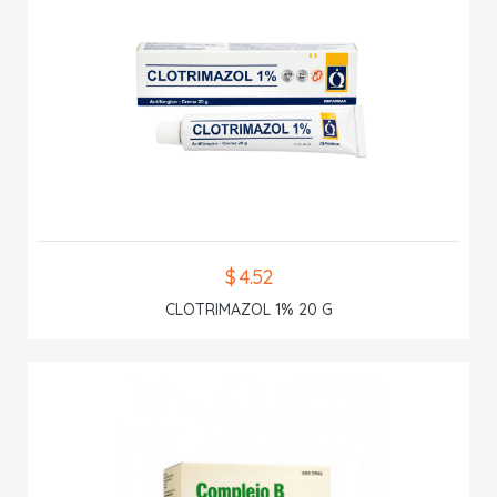
$ 4.52
CLOTRIMAZOL 1% 20 G