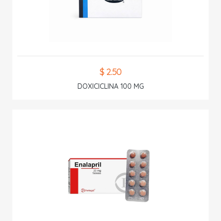
$ 2.50
DOXICICLINA 100 MG