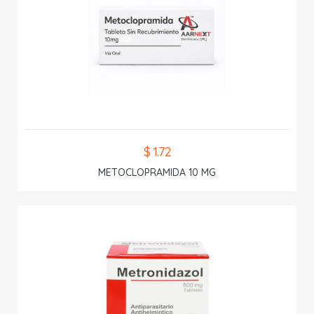
$ 1.72
METOCLOPRAMIDA 10 MG