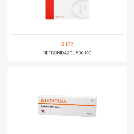
$ 1.72
METRONIDAZOL 500 MG