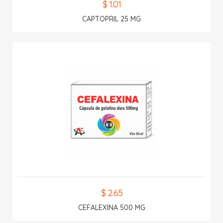
$ 1.01
CAPTOPRIL 25 MG
$ 2.65
CEFALEXINA 500 MG