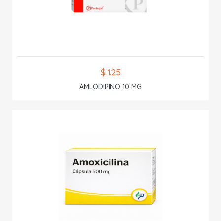
$ 1.25
AMLODIPINO 10 MG