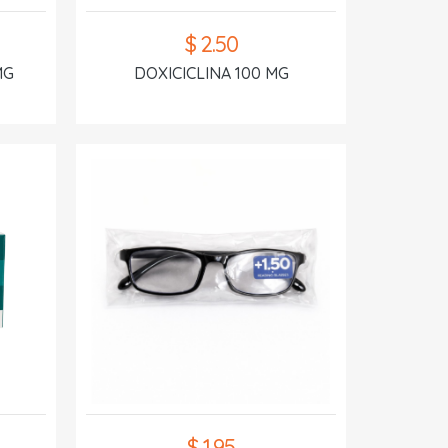
$ 2.50
MG
DOXICICLINA 100 MG
$ 1.95