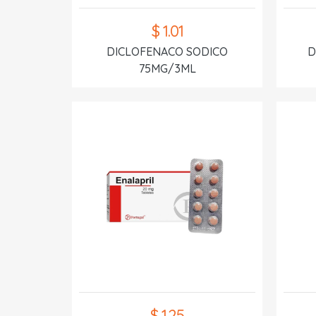
$ 1.01
DICLOFENACO SODICO
D
75MG/3ML
$ 1.25