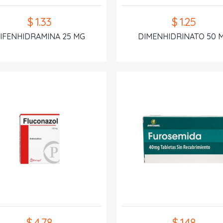
$ 1.33
$ 1.25
IFENHIDRAMINA 25 MG
DIMENHIDRINATO 50 
$ 4.78
$ 1.48