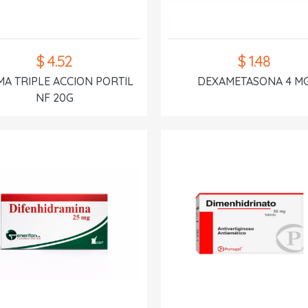
$ 4.52
$ 1.48
A TRIPLE ACCION PORTIL
DEXAMETASONA 4 M
NF 20G