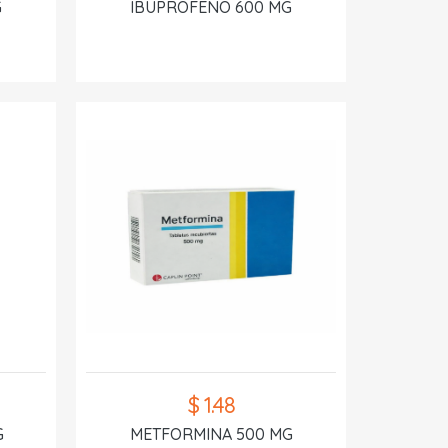
G
IBUPROFENO 600 MG
$ 1.48
G
METFORMINA 500 MG