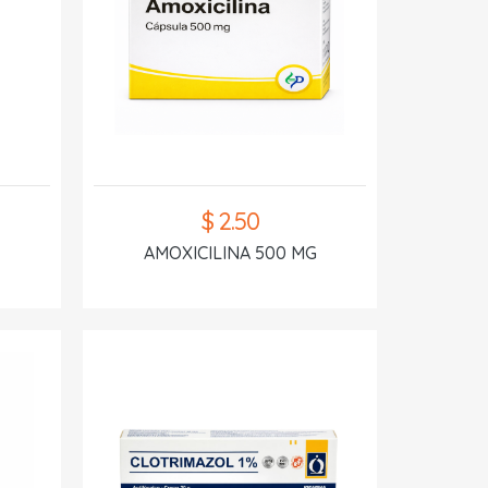
$ 2.50
AMOXICILINA 500 MG