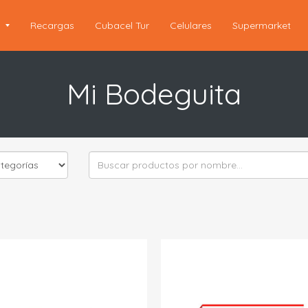
s
Recargas
Cubacel Tur
Celulares
Supermarket
Mi Bodeguita