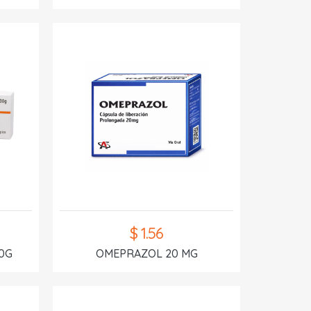
$ 1.56
0G
OMEPRAZOL 20 MG