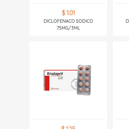
$ 1.01
DICLOFENACO SODICO
D
75MG/3ML
$ 1.25