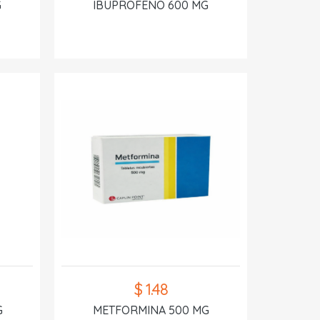
G
IBUPROFENO 600 MG
$ 1.48
G
METFORMINA 500 MG