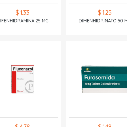
$ 1.33
$ 1.25
IFENHIDRAMINA 25 MG
DIMENHIDRINATO 50 
$ 4.78
$ 1.48