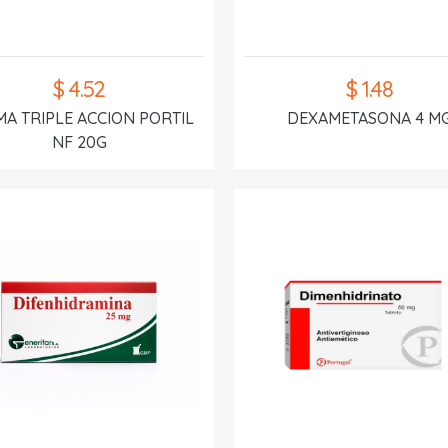
$ 4.52
$ 1.48
A TRIPLE ACCION PORTIL
DEXAMETASONA 4 M
NF 20G