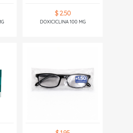
$ 2.50
MG
DOXICICLINA 100 MG
$ 1.95