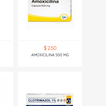
$ 2.50
AMOXICILINA 500 MG