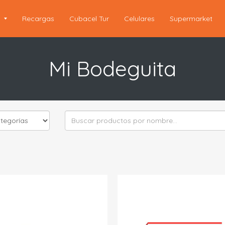
s
Recargas
Cubacel Tur
Celulares
Supermarket
Mi Bodeguita