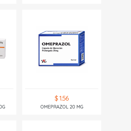
$ 1.56
0G
OMEPRAZOL 20 MG