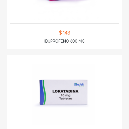
$ 1.48
IBUPROFENO 600 MG