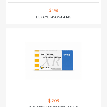
$ 1.48
DEXAMETASONA 4 MG
$ 2.03