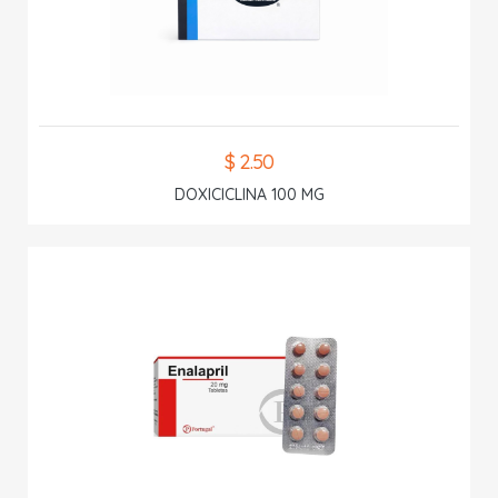
$ 2.50
DOXICICLINA 100 MG