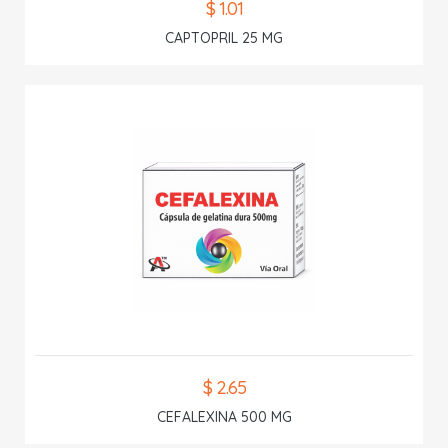
$ 1.01
CAPTOPRIL 25 MG
$ 2.65
CEFALEXINA 500 MG