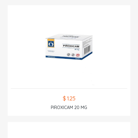
$ 1.25
PIROXICAM 20 MG