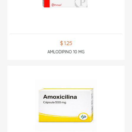
$ 1.25
AMLODIPINO 10 MG