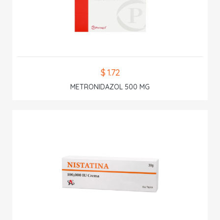
$ 1.72
METRONIDAZOL 500 MG