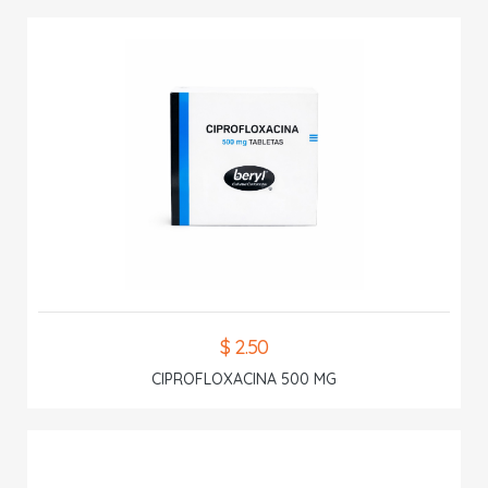
$ 2.50
CIPROFLOXACINA 500 MG