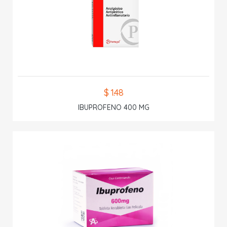
$ 1.48
IBUPROFENO 400 MG