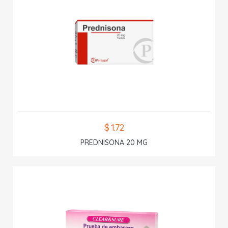
$ 1.72
PREDNISONA 20 MG