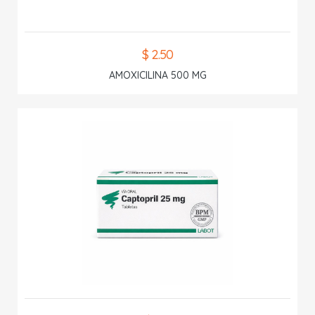
$ 2.50
AMOXICILINA 500 MG