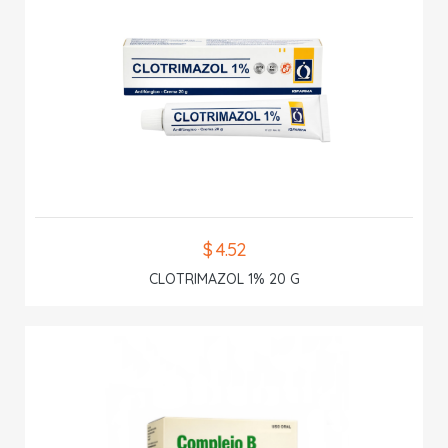
$ 4.52
CLOTRIMAZOL 1% 20 G