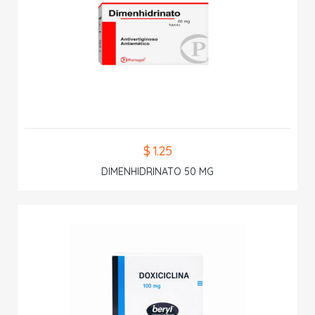
$ 1.25
DIMENHIDRINATO 50 MG