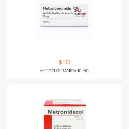
$ 1.72
METOCLOPRAMIDA 10 MG