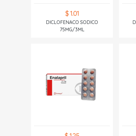
$ 1.01
DICLOFENACO SODICO
D
75MG/3ML
$ 1.25