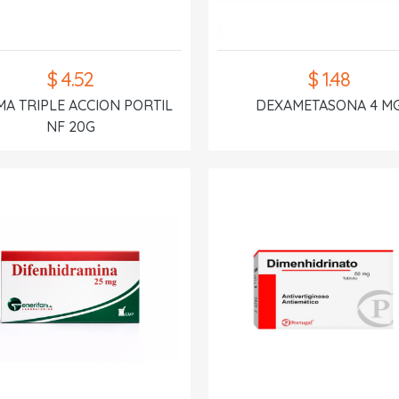
$ 4.52
$ 1.48
A TRIPLE ACCION PORTIL
DEXAMETASONA 4 M
NF 20G