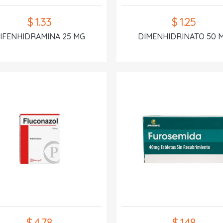
$ 1.33
$ 1.25
IFENHIDRAMINA 25 MG
DIMENHIDRINATO 50 
$ 4.78
$ 1.48