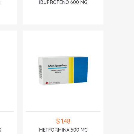
G
IBUPROFENO 600 MG
$ 1.48
G
METFORMINA 500 MG