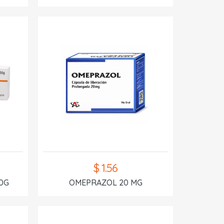
$ 1.56
0G
OMEPRAZOL 20 MG