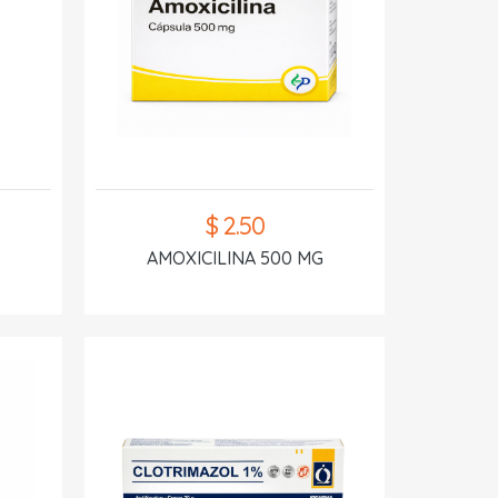
$ 2.50
AMOXICILINA 500 MG