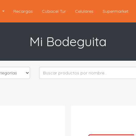
s
Recargas
Cubacel Tur
Celulares
Supermarket
Mi Bodeguita