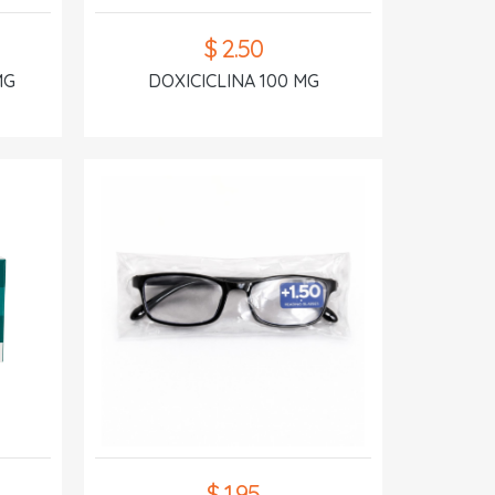
$ 2.50
MG
DOXICICLINA 100 MG
$ 1.95