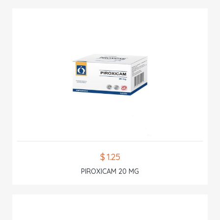
$ 1.25
PIROXICAM 20 MG