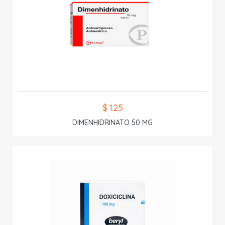
$ 1.25
DIMENHIDRINATO 50 MG