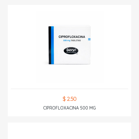
$ 2.50
CIPROFLOXACINA 500 MG