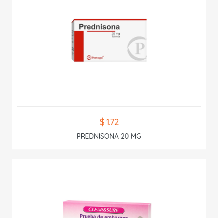
$ 1.72
PREDNISONA 20 MG