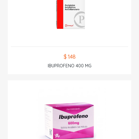
$ 1.48
IBUPROFENO 400 MG