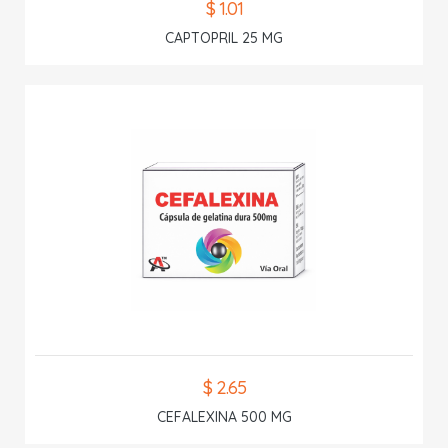
$ 1.01
CAPTOPRIL 25 MG
$ 2.65
CEFALEXINA 500 MG