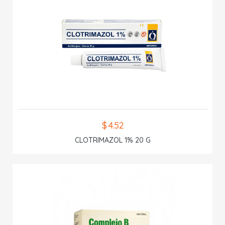
$ 4.52
CLOTRIMAZOL 1% 20 G