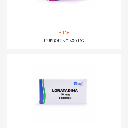
$ 1.48
IBUPROFENO 600 MG