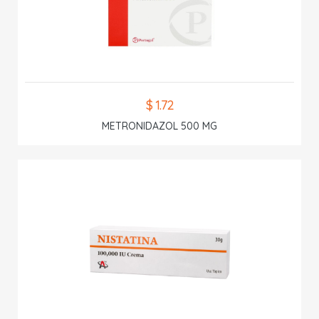
$ 1.72
METRONIDAZOL 500 MG