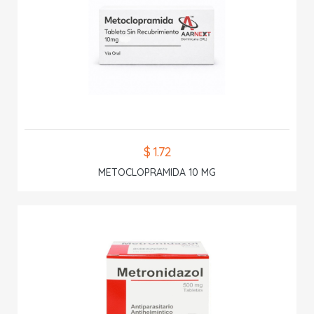
$ 1.72
METOCLOPRAMIDA 10 MG