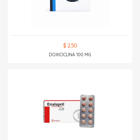
$ 2.50
DOXICICLINA 100 MG