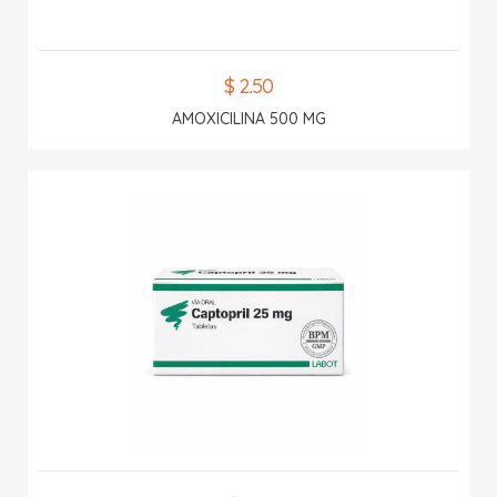
$ 2.50
AMOXICILINA 500 MG