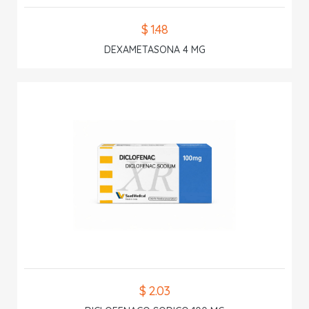
$ 1.48
DEXAMETASONA 4 MG
$ 2.03