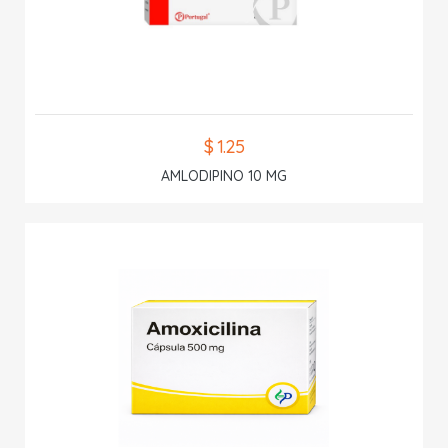
$ 1.25
AMLODIPINO 10 MG