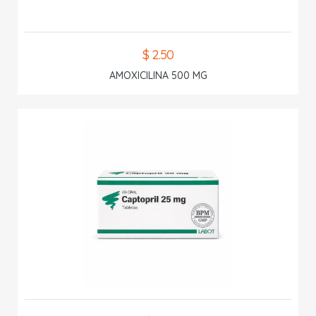
$ 2.50
AMOXICILINA 500 MG