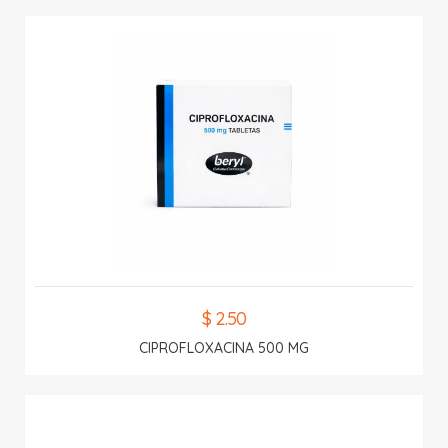
$ 2.50
CIPROFLOXACINA 500 MG