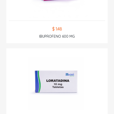
$ 1.48
IBUPROFENO 600 MG