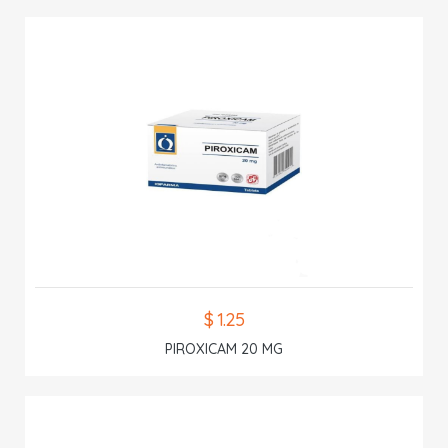
$ 1.25
PIROXICAM 20 MG