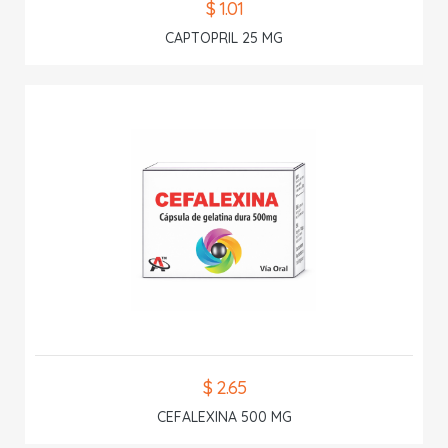
$ 1.01
CAPTOPRIL 25 MG
$ 2.65
CEFALEXINA 500 MG