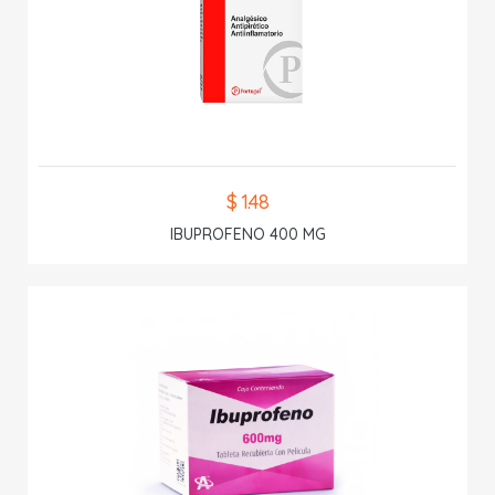
$ 1.48
IBUPROFENO 400 MG