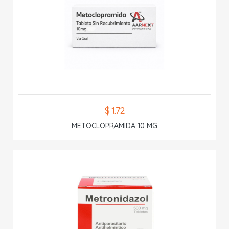
$ 1.72
METOCLOPRAMIDA 10 MG