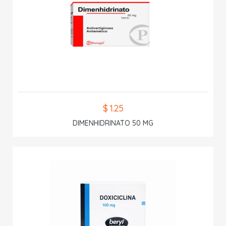
$ 1.25
DIMENHIDRINATO 50 MG