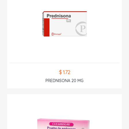
$ 1.72
PREDNISONA 20 MG