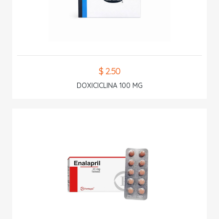
$ 2.50
DOXICICLINA 100 MG