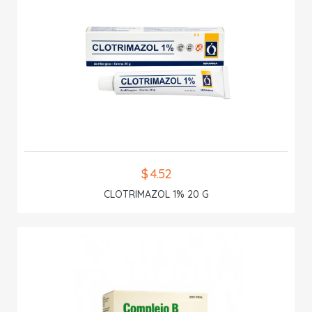
$ 4.52
CLOTRIMAZOL 1% 20 G