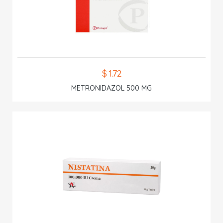
$ 1.72
METRONIDAZOL 500 MG