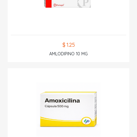
$ 1.25
AMLODIPINO 10 MG