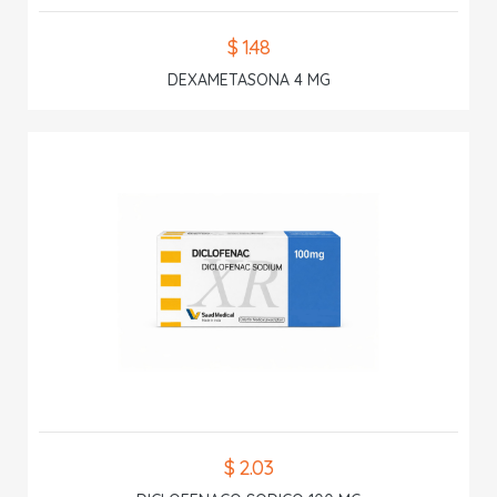
$ 1.48
DEXAMETASONA 4 MG
$ 2.03