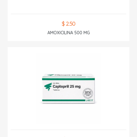
$ 2.50
AMOXICILINA 500 MG