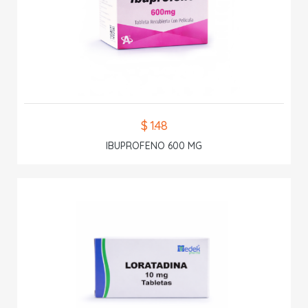
$ 1.48
IBUPROFENO 600 MG