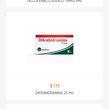
DICLOFENACO SODICO 75MG/3ML
$ 1.33
DIFENHIDRAMINA 25 MG