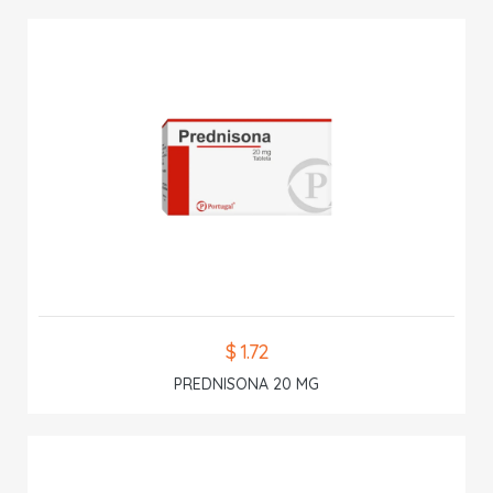
$ 1.72
PREDNISONA 20 MG