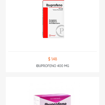
$ 1.48
IBUPROFENO 400 MG