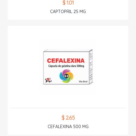
$ 1.01
CAPTOPRIL 25 MG
$ 2.65
CEFALEXINA 500 MG