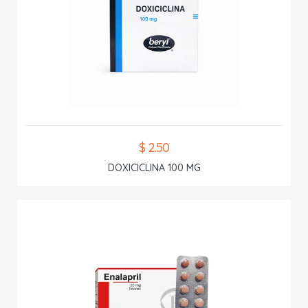
$ 2.50
DOXICICLINA 100 MG