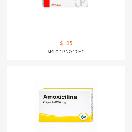
$ 1.25
AMLODIPINO 10 MG