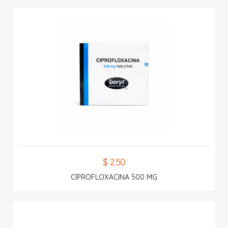
$ 2.50
CIPROFLOXACINA 500 MG