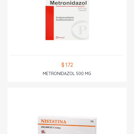
$ 1.72
METRONIDAZOL 500 MG