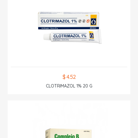
$ 4.52
CLOTRIMAZOL 1% 20 G