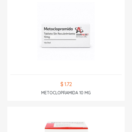
$ 1.72
METOCLOPRAMIDA 10 MG