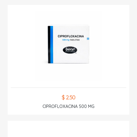
$ 2.50
CIPROFLOXACINA 500 MG