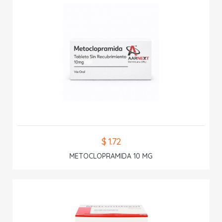
$ 1.72
METOCLOPRAMIDA 10 MG