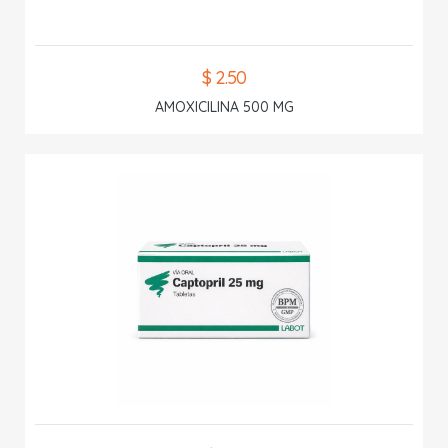
$ 2.50
AMOXICILINA 500 MG