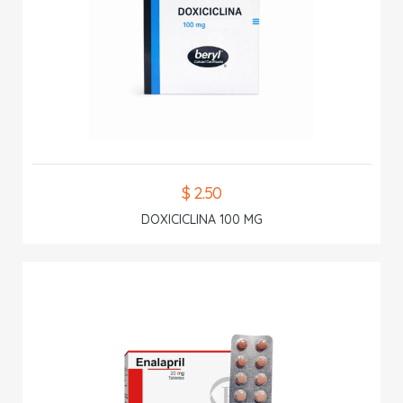
$ 2.50
DOXICICLINA 100 MG