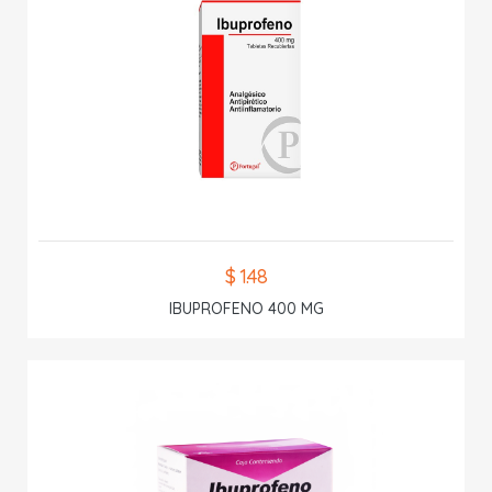
$ 1.48
IBUPROFENO 400 MG