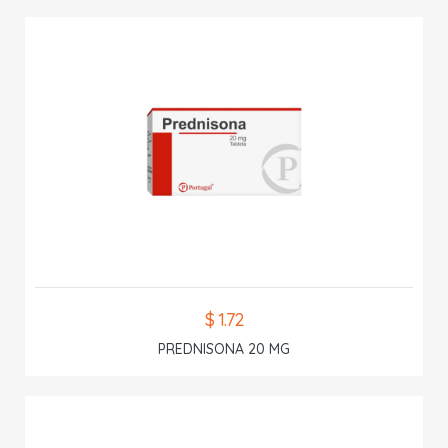
$ 1.72
PREDNISONA 20 MG