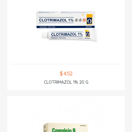
$ 4.52
CLOTRIMAZOL 1% 20 G