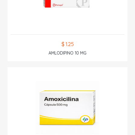
$ 1.25
AMLODIPINO 10 MG