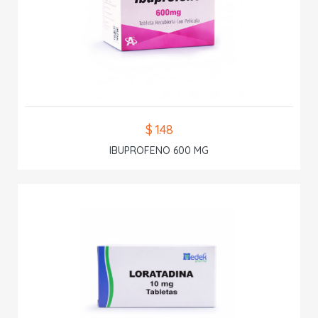
$ 1.48
IBUPROFENO 600 MG