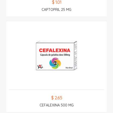
$ 1.01
CAPTOPRIL 25 MG
$ 2.65
CEFALEXINA 500 MG