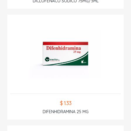
DICLOFENACO SODICO 75MG/3ML
$ 1.33
DIFENHIDRAMINA 25 MG