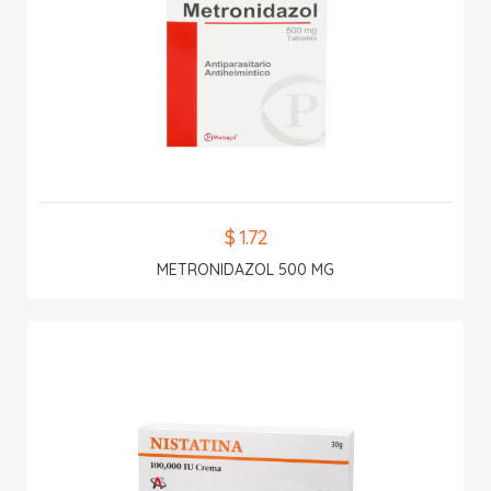
$ 1.72
METRONIDAZOL 500 MG