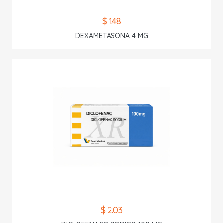
$ 1.48
DEXAMETASONA 4 MG
$ 2.03