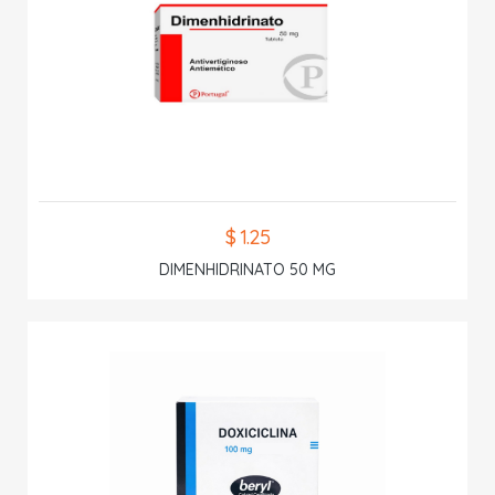
$ 1.25
DIMENHIDRINATO 50 MG