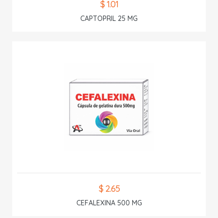
$ 1.01
CAPTOPRIL 25 MG
$ 2.65
CEFALEXINA 500 MG