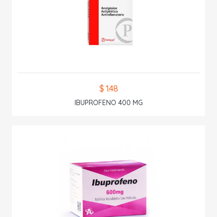
$ 1.48
IBUPROFENO 400 MG