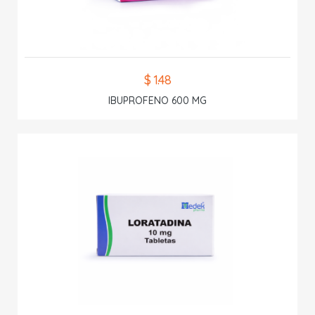
$ 1.48
IBUPROFENO 600 MG