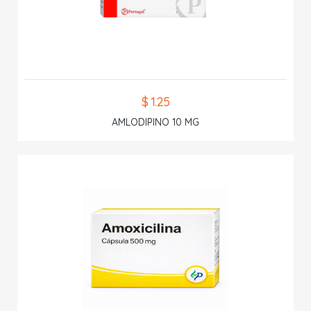
$ 1.25
AMLODIPINO 10 MG