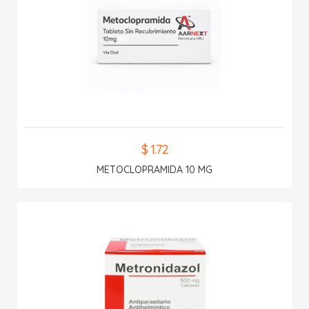
$ 1.72
METOCLOPRAMIDA 10 MG