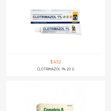
$ 4.52
CLOTRIMAZOL 1% 20 G