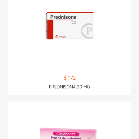
$ 1.72
PREDNISONA 20 MG