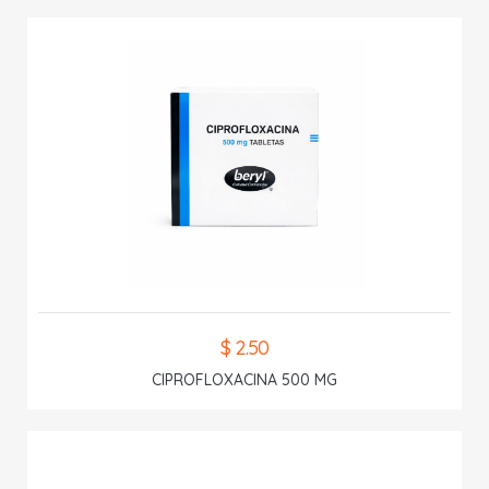
$ 2.50
CIPROFLOXACINA 500 MG