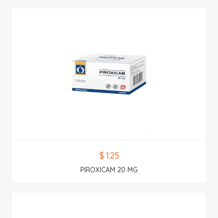
$ 1.25
PIROXICAM 20 MG