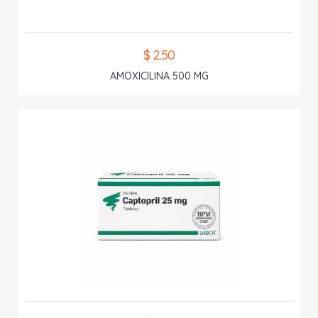
$ 2.50
AMOXICILINA 500 MG