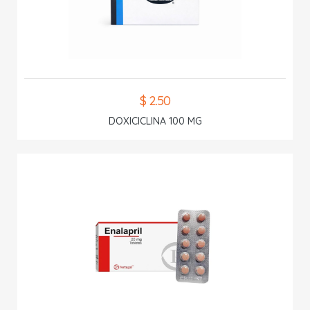
$ 2.50
DOXICICLINA 100 MG