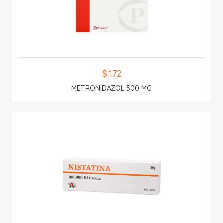
$ 1.72
METRONIDAZOL 500 MG