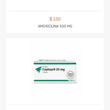
$ 2.50
AMOXICILINA 500 MG