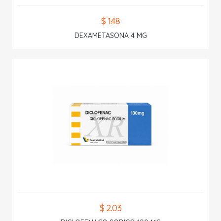
$ 1.48
DEXAMETASONA 4 MG
$ 2.03