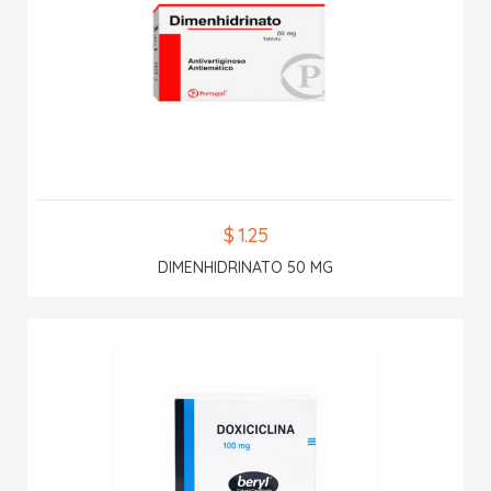
$ 1.25
DIMENHIDRINATO 50 MG