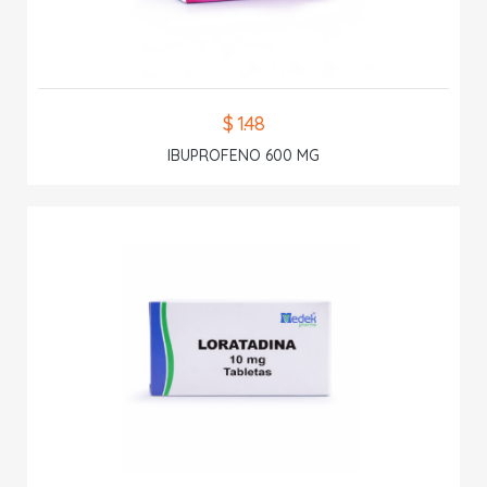
$ 1.48
IBUPROFENO 600 MG