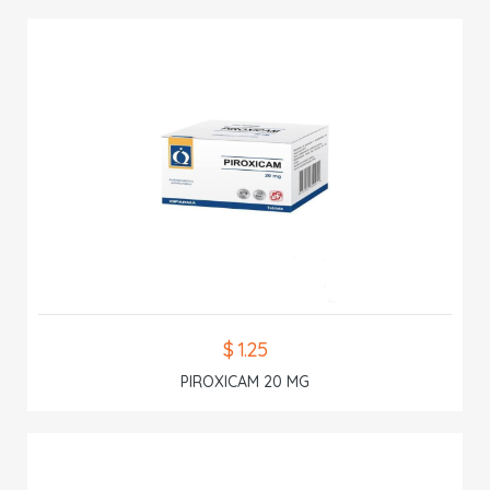
$ 1.25
PIROXICAM 20 MG