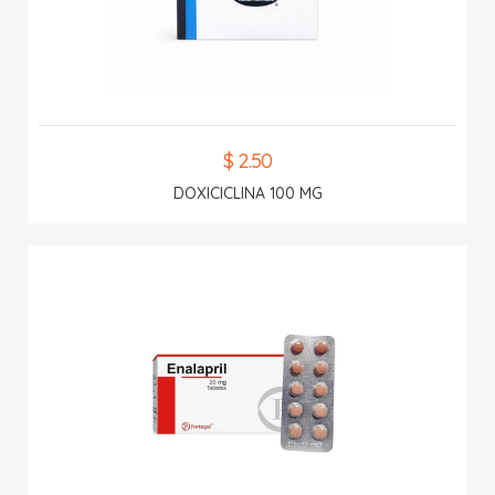
$ 2.50
DOXICICLINA 100 MG