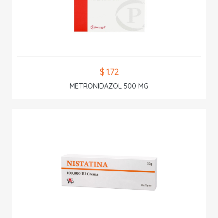
$ 1.72
METRONIDAZOL 500 MG