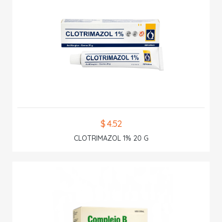
$ 4.52
CLOTRIMAZOL 1% 20 G