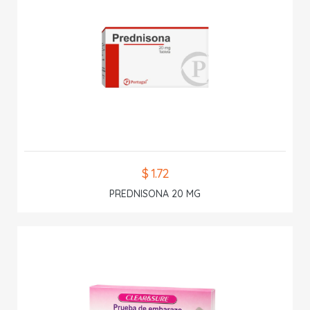
$ 1.72
PREDNISONA 20 MG