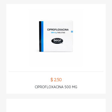
$ 2.50
CIPROFLOXACINA 500 MG