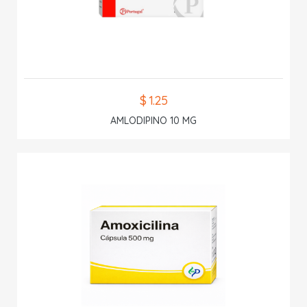
$ 1.25
AMLODIPINO 10 MG