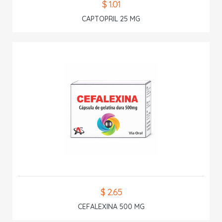
$ 1.01
CAPTOPRIL 25 MG
$ 2.65
CEFALEXINA 500 MG