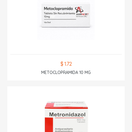
$ 1.72
METOCLOPRAMIDA 10 MG