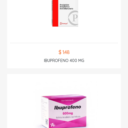
$ 1.48
IBUPROFENO 400 MG