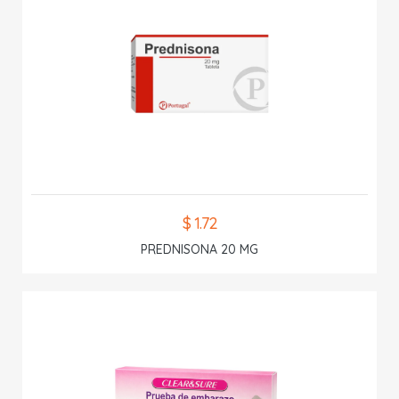
$ 1.72
PREDNISONA 20 MG