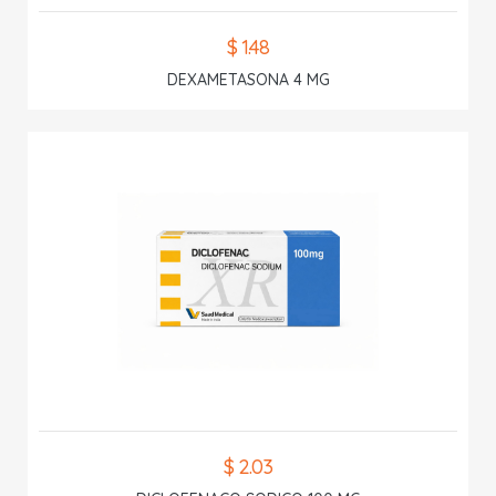
$ 1.48
DEXAMETASONA 4 MG
$ 2.03