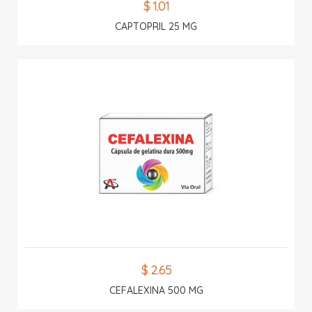
$ 1.01
CAPTOPRIL 25 MG
$ 2.65
CEFALEXINA 500 MG