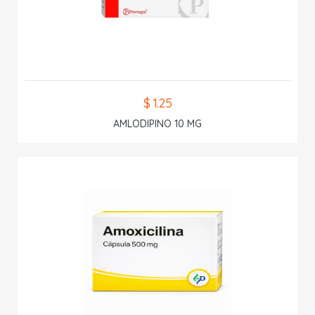
$ 1.25
AMLODIPINO 10 MG