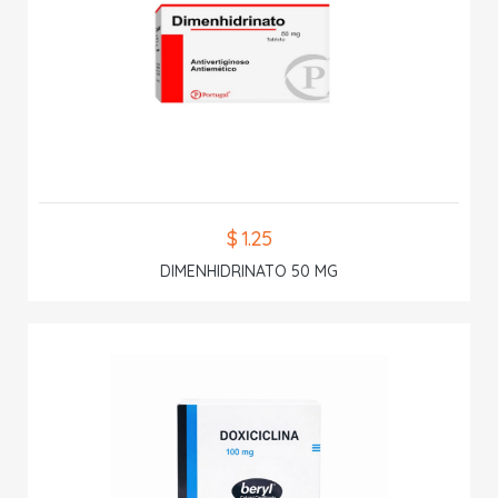
$ 1.25
DIMENHIDRINATO 50 MG