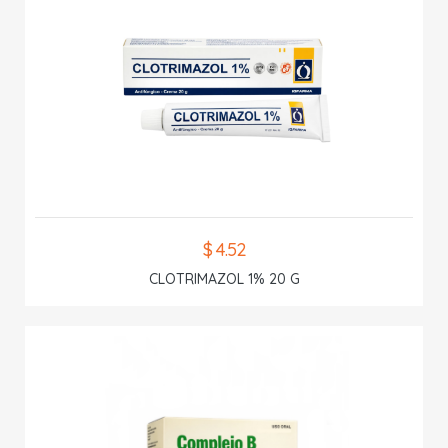
$ 4.52
CLOTRIMAZOL 1% 20 G