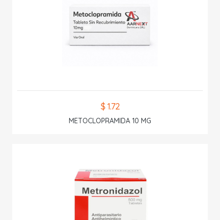
$ 1.72
METOCLOPRAMIDA 10 MG