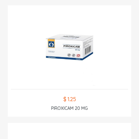
$ 1.25
PIROXICAM 20 MG