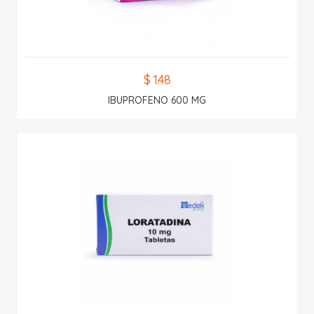
$ 1.48
IBUPROFENO 600 MG