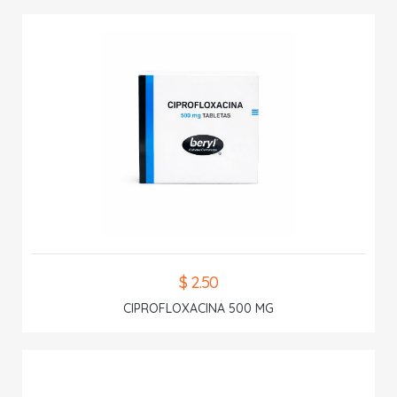
$ 2.50
CIPROFLOXACINA 500 MG