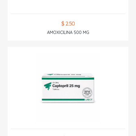
$ 2.50
AMOXICILINA 500 MG