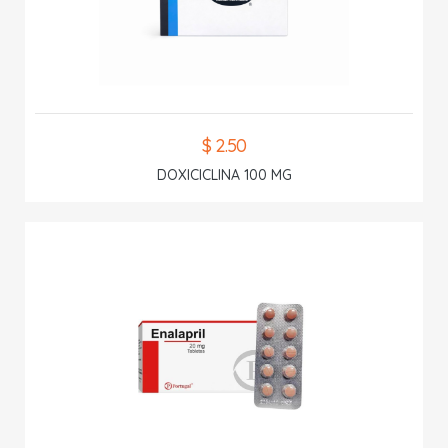
$ 2.50
DOXICICLINA 100 MG