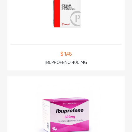
$ 1.48
IBUPROFENO 400 MG