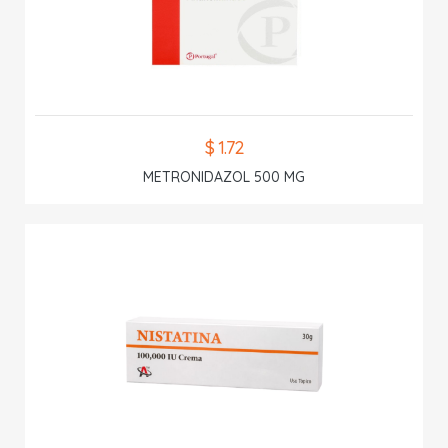
$ 1.72
METRONIDAZOL 500 MG