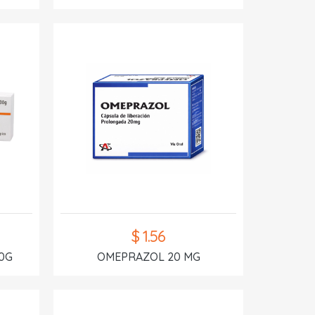
$ 1.56
0G
OMEPRAZOL 20 MG