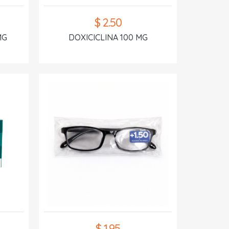
$ 2.50
MG
DOXICICLINA 100 MG
$ 1.95