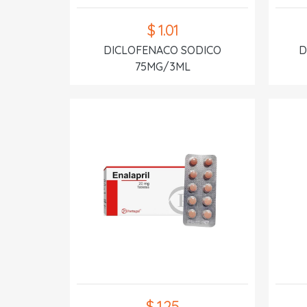
$ 1.01
DICLOFENACO SODICO
D
75MG/3ML
$ 1.25