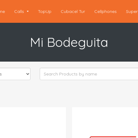
me
Calls
TopUp
Cubacel Tur
Cellphones
Super
Mi Bodeguita