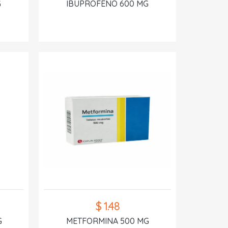
G
IBUPROFENO 600 MG
$ 1.48
G
METFORMINA 500 MG