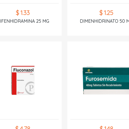
$ 1.33
$ 1.25
IFENHIDRAMINA 25 MG
DIMENHIDRINATO 50 
$ 4.78
$ 1.48