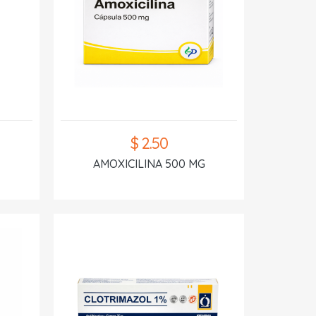
$ 2.50
AMOXICILINA 500 MG