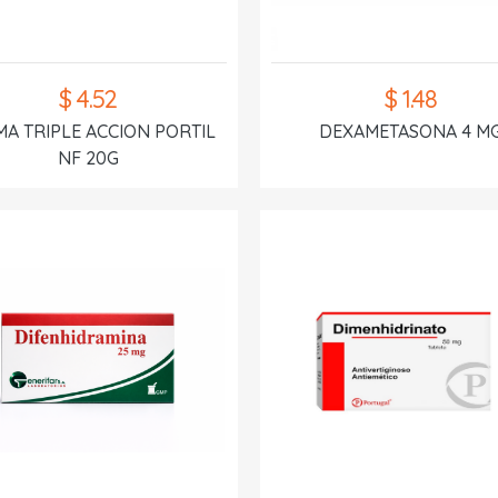
$ 4.52
$ 1.48
A TRIPLE ACCION PORTIL
DEXAMETASONA 4 M
NF 20G