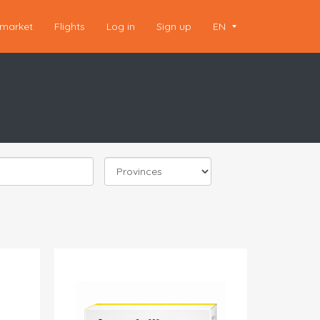
market
Flights
Log in
Sign up
EN