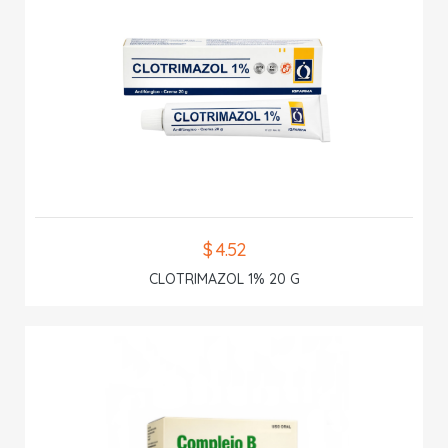
$ 4.52
CLOTRIMAZOL 1% 20 G