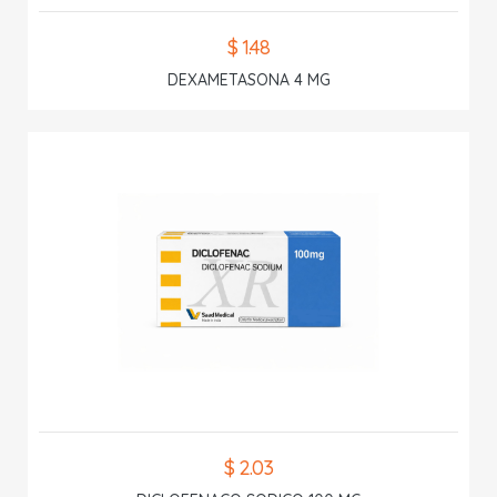
$ 1.48
DEXAMETASONA 4 MG
$ 2.03