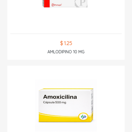
$ 1.25
AMLODIPINO 10 MG