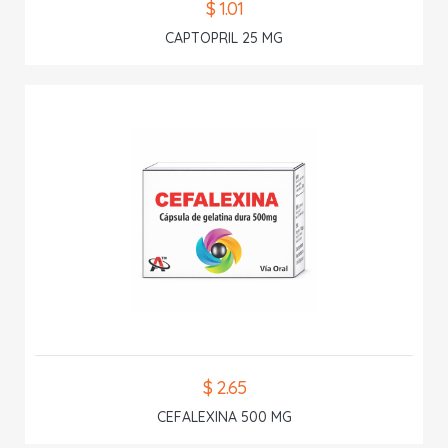
$ 1.01
CAPTOPRIL 25 MG
$ 2.65
CEFALEXINA 500 MG