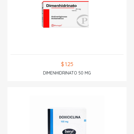
$ 1.25
DIMENHIDRINATO 50 MG