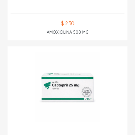
$ 2.50
AMOXICILINA 500 MG