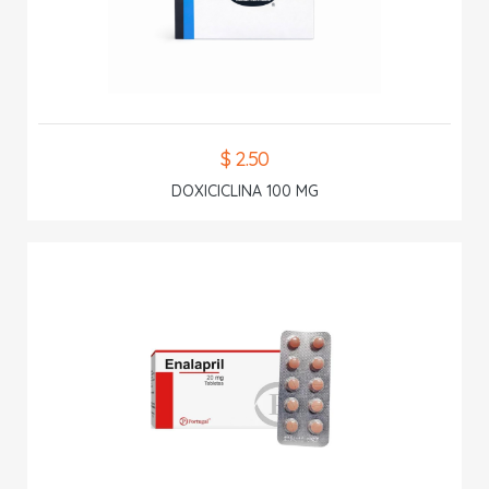
$ 2.50
DOXICICLINA 100 MG