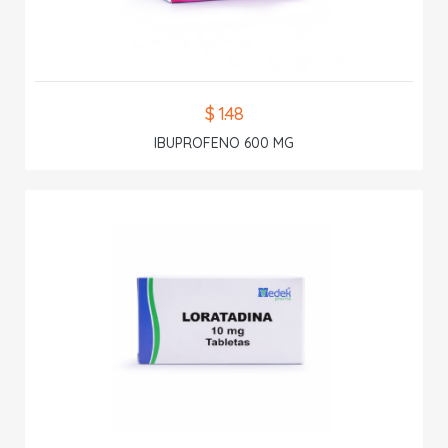
$ 1.48
IBUPROFENO 600 MG