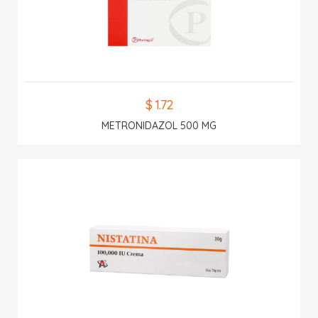
$ 1.72
METRONIDAZOL 500 MG