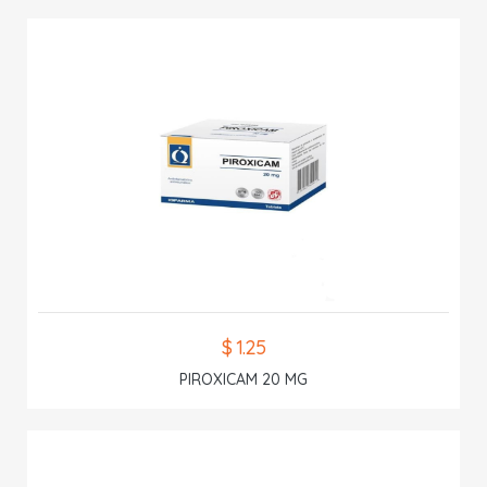
$ 1.25
PIROXICAM 20 MG