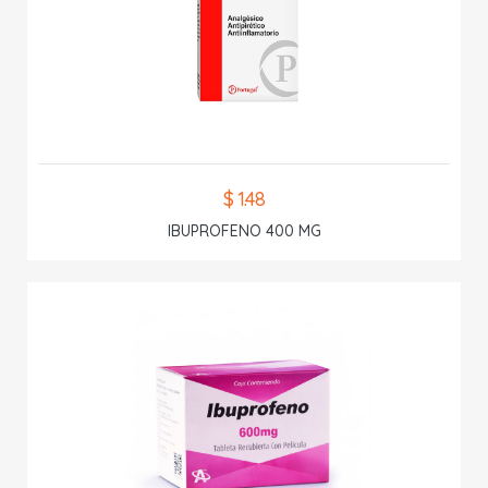
$ 1.48
IBUPROFENO 400 MG