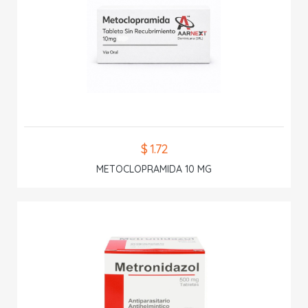
$ 1.72
METOCLOPRAMIDA 10 MG