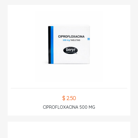
$ 2.50
CIPROFLOXACINA 500 MG