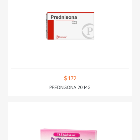
$ 1.72
PREDNISONA 20 MG