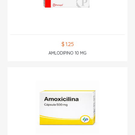
$ 1.25
AMLODIPINO 10 MG