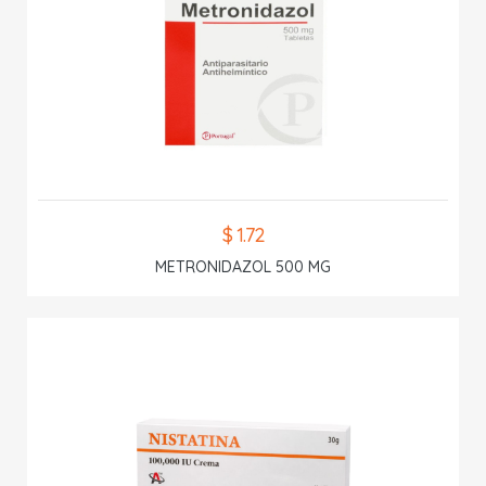
$ 1.72
METRONIDAZOL 500 MG