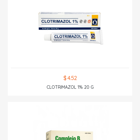
$ 4.52
CLOTRIMAZOL 1% 20 G