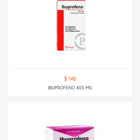
$ 1.48
IBUPROFENO 400 MG