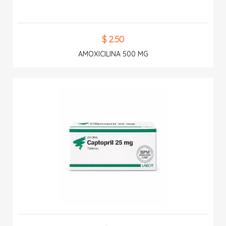
$ 2.50
AMOXICILINA 500 MG