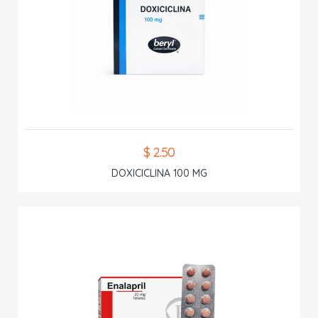
$ 2.50
DOXICICLINA 100 MG