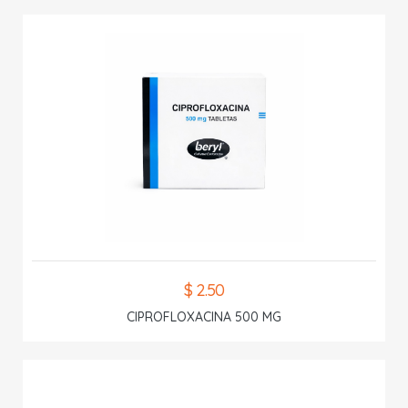
$ 2.50
CIPROFLOXACINA 500 MG