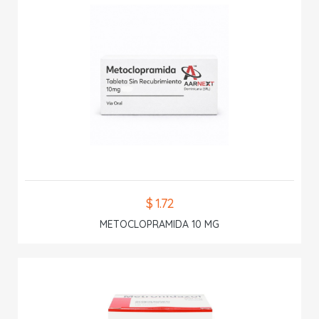
$ 1.72
METOCLOPRAMIDA 10 MG