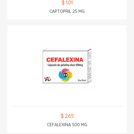
$ 1.01
CAPTOPRIL 25 MG
$ 2.65
CEFALEXINA 500 MG