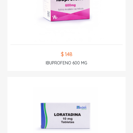
$ 1.48
IBUPROFENO 600 MG