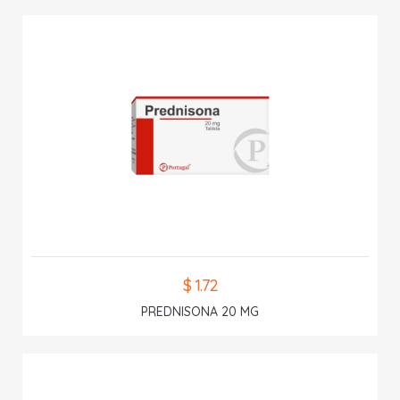
$ 1.72
PREDNISONA 20 MG