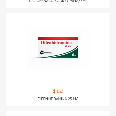
DICLOFENACO SODICO 75MG/3ML
$ 1.33
DIFENHIDRAMINA 25 MG