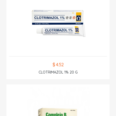
$ 4.52
CLOTRIMAZOL 1% 20 G