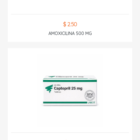
$ 2.50
AMOXICILINA 500 MG