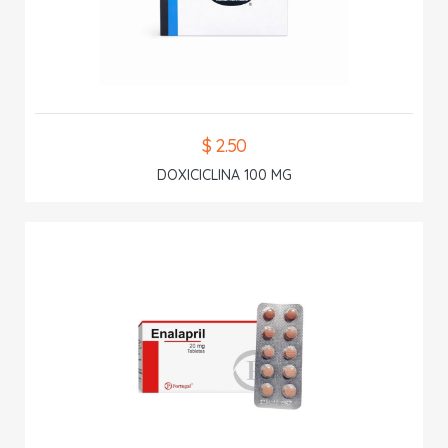
$ 2.50
DOXICICLINA 100 MG