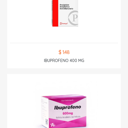
$ 1.48
IBUPROFENO 400 MG