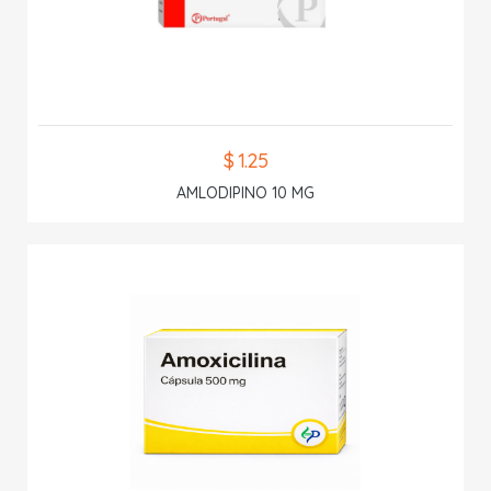
$ 1.25
AMLODIPINO 10 MG