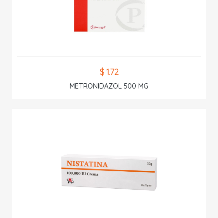
$ 1.72
METRONIDAZOL 500 MG