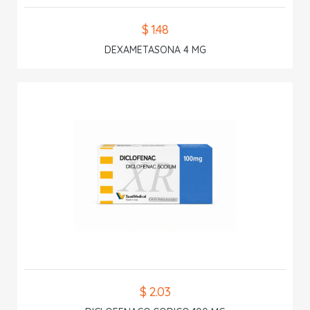
$ 1.48
DEXAMETASONA 4 MG
$ 2.03