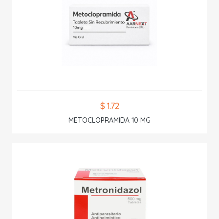
$ 1.72
METOCLOPRAMIDA 10 MG