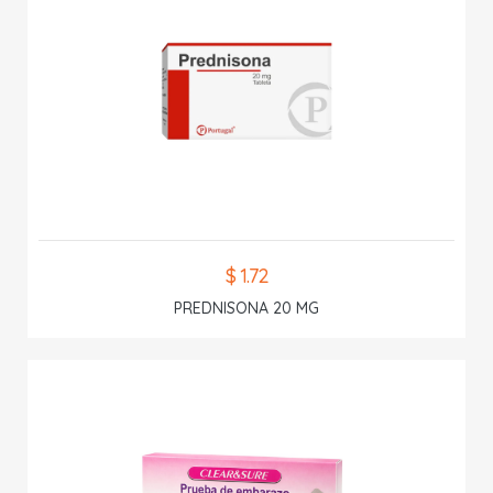
$ 1.72
PREDNISONA 20 MG