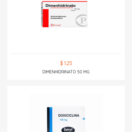
$ 1.25
DIMENHIDRINATO 50 MG