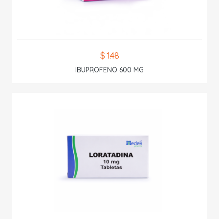
$ 1.48
IBUPROFENO 600 MG