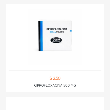
$ 2.50
CIPROFLOXACINA 500 MG