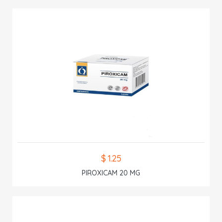
$ 1.25
PIROXICAM 20 MG