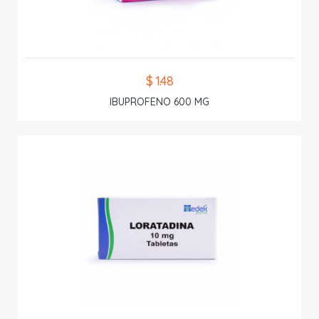
$ 1.48
IBUPROFENO 600 MG