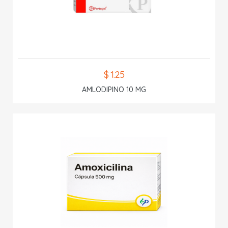
$ 1.25
AMLODIPINO 10 MG