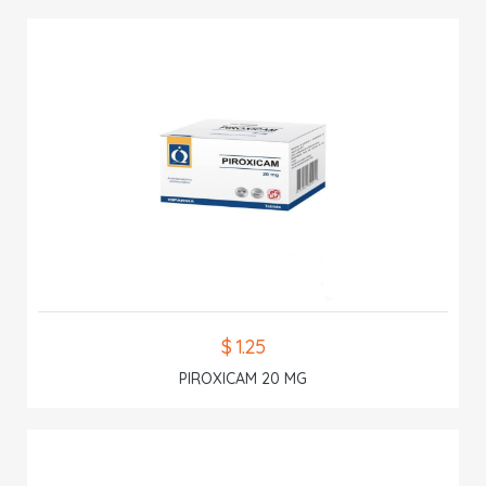
$ 1.25
PIROXICAM 20 MG