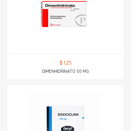
$ 1.25
DIMENHIDRINATO 50 MG