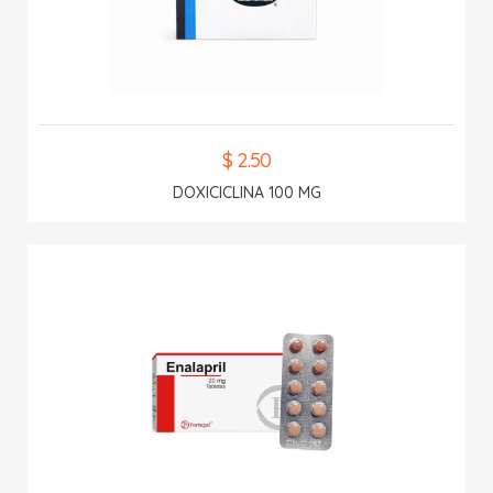
$ 2.50
DOXICICLINA 100 MG