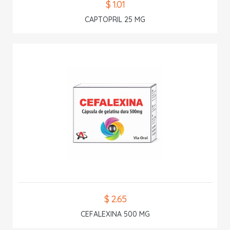
$ 1.01
CAPTOPRIL 25 MG
$ 2.65
CEFALEXINA 500 MG