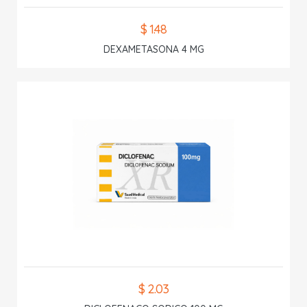
$ 1.48
DEXAMETASONA 4 MG
$ 2.03