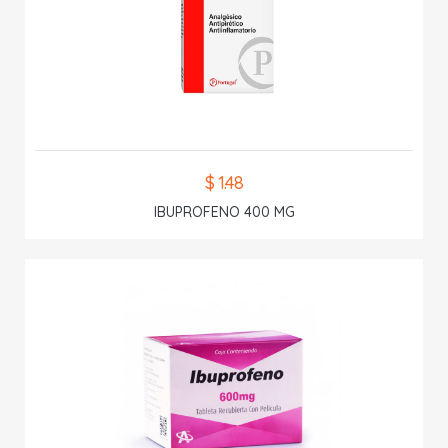
$ 1.48
IBUPROFENO 400 MG