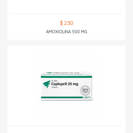
$ 2.50
AMOXICILINA 500 MG