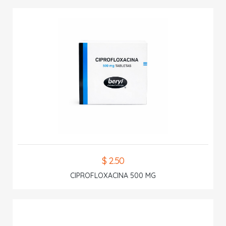
$ 2.50
CIPROFLOXACINA 500 MG