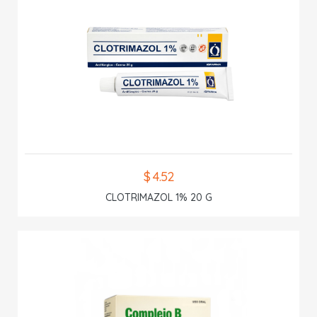
$ 4.52
CLOTRIMAZOL 1% 20 G