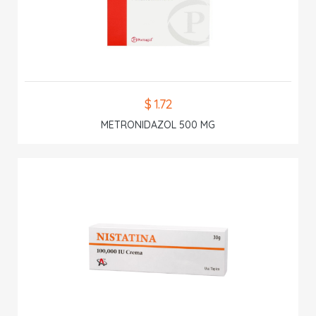
$ 1.72
METRONIDAZOL 500 MG