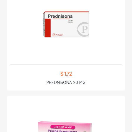
$ 1.72
PREDNISONA 20 MG