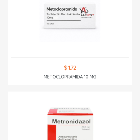
$ 1.72
METOCLOPRAMIDA 10 MG