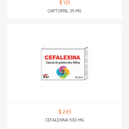
$ 1.01
CAPTOPRIL 25 MG
$ 2.65
CEFALEXINA 500 MG