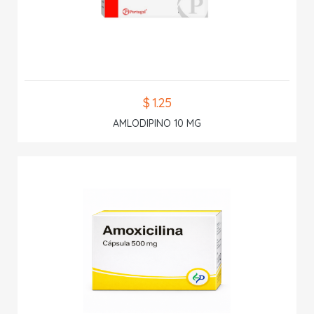
$ 1.25
AMLODIPINO 10 MG