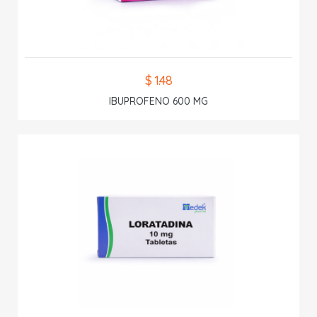
$ 1.48
IBUPROFENO 600 MG