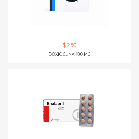
$ 2.50
DOXICICLINA 100 MG