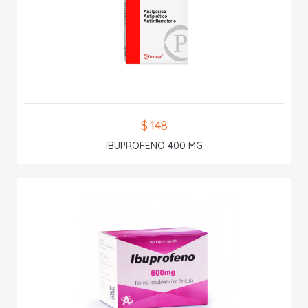
$ 1.48
IBUPROFENO 400 MG