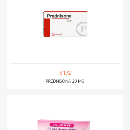
$ 1.72
PREDNISONA 20 MG