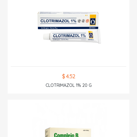
$ 4.52
CLOTRIMAZOL 1% 20 G