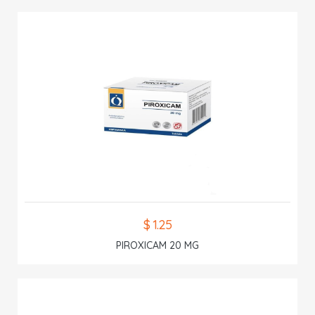
$ 1.25
PIROXICAM 20 MG