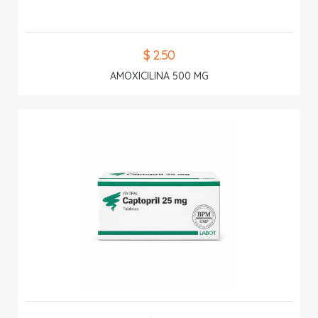
$ 2.50
AMOXICILINA 500 MG