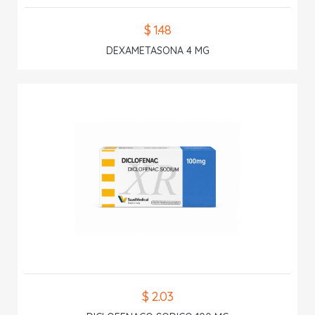
$ 1.48
DEXAMETASONA 4 MG
$ 2.03