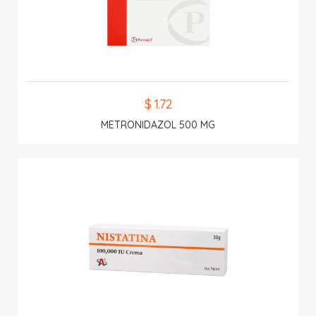
$ 1.72
METRONIDAZOL 500 MG