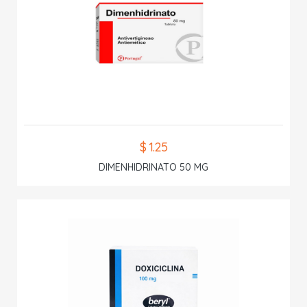
$ 1.25
DIMENHIDRINATO 50 MG