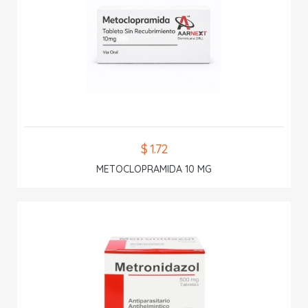
$ 1.72
METOCLOPRAMIDA 10 MG