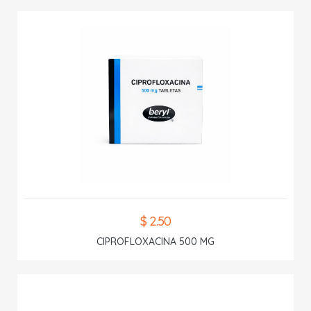
$ 2.50
CIPROFLOXACINA 500 MG