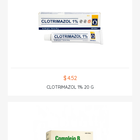
$ 4.52
CLOTRIMAZOL 1% 20 G