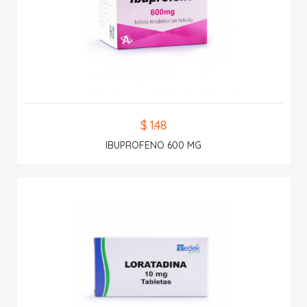
$ 1.48
IBUPROFENO 600 MG