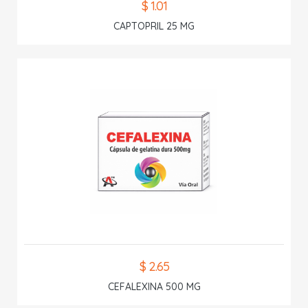
$ 1.01
CAPTOPRIL 25 MG
$ 2.65
CEFALEXINA 500 MG