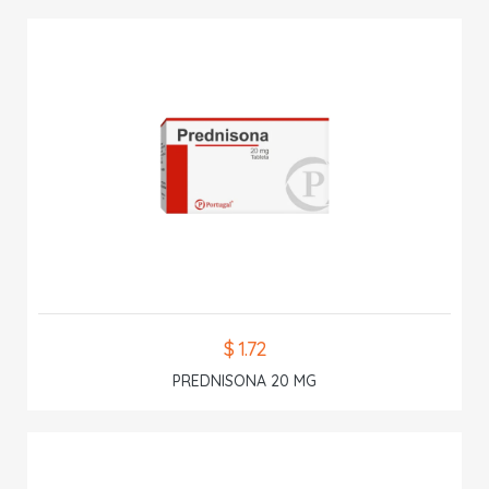
$ 1.72
PREDNISONA 20 MG