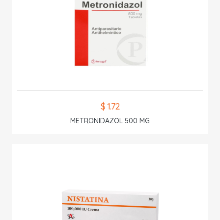
$ 1.72
METRONIDAZOL 500 MG