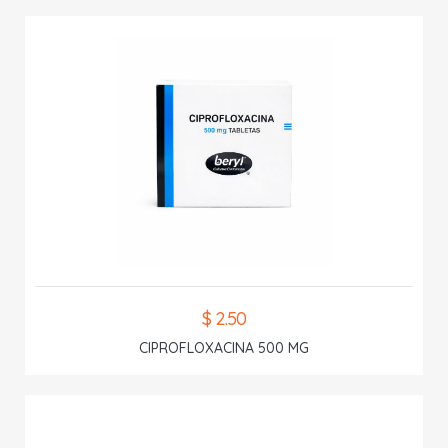
$ 2.50
CIPROFLOXACINA 500 MG