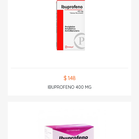
$ 1.48
IBUPROFENO 400 MG