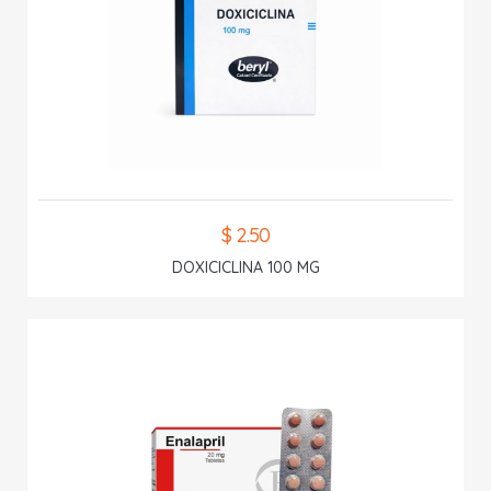
$ 2.50
DOXICICLINA 100 MG