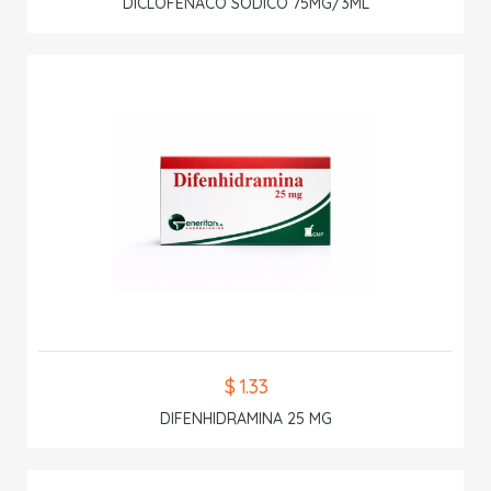
DICLOFENACO SODICO 75MG/3ML
$ 1.33
DIFENHIDRAMINA 25 MG