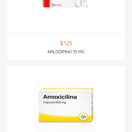
$ 1.25
AMLODIPINO 10 MG