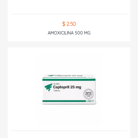
$ 2.50
AMOXICILINA 500 MG