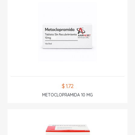
$ 1.72
METOCLOPRAMIDA 10 MG