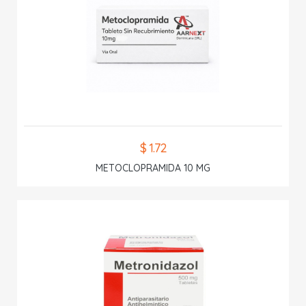
$ 1.72
METOCLOPRAMIDA 10 MG