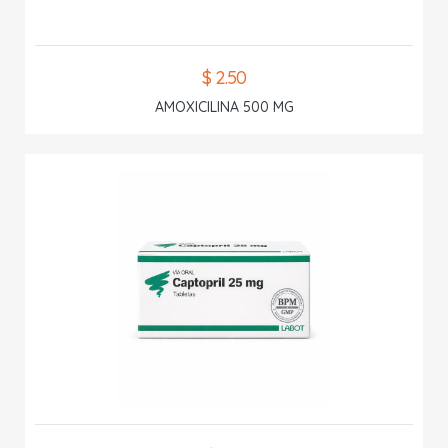
$ 2.50
AMOXICILINA 500 MG