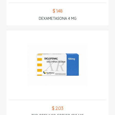
$ 1.48
DEXAMETASONA 4 MG
$ 2.03