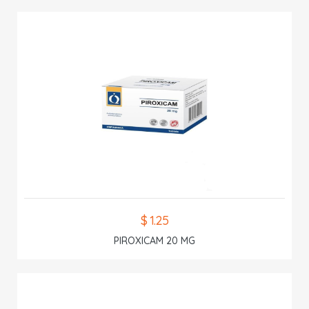
$ 1.25
PIROXICAM 20 MG