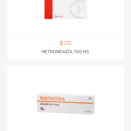
$ 1.72
METRONIDAZOL 500 MG