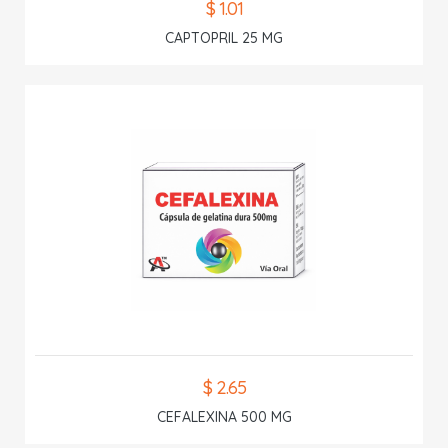
$ 1.01
CAPTOPRIL 25 MG
$ 2.65
CEFALEXINA 500 MG