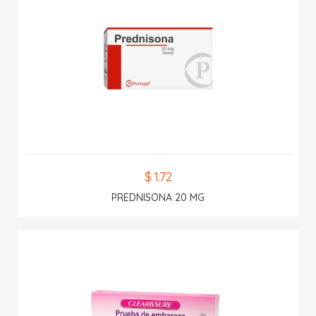
$ 1.72
PREDNISONA 20 MG