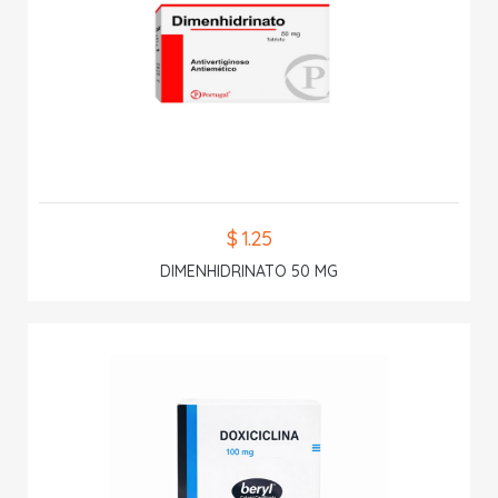
$ 1.25
DIMENHIDRINATO 50 MG