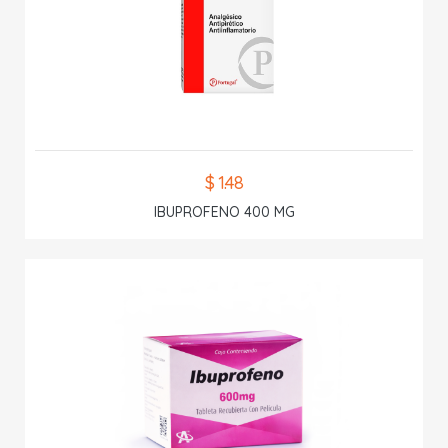
$ 1.48
IBUPROFENO 400 MG