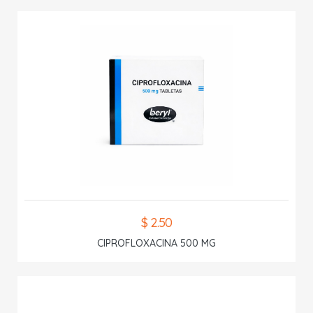
$ 2.50
CIPROFLOXACINA 500 MG