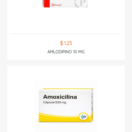
$ 1.25
AMLODIPINO 10 MG