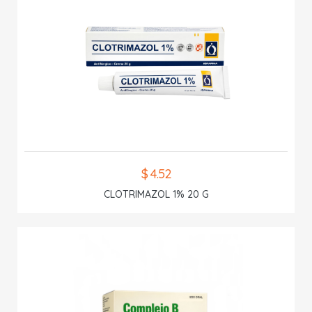
$ 4.52
CLOTRIMAZOL 1% 20 G