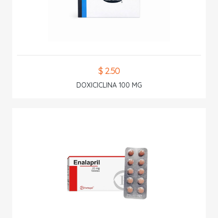
$ 2.50
DOXICICLINA 100 MG