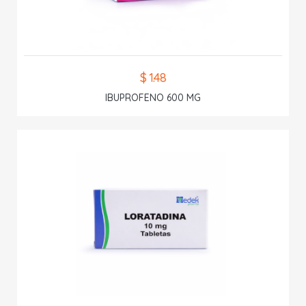
$ 1.48
IBUPROFENO 600 MG