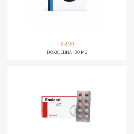
$ 2.50
DOXICICLINA 100 MG