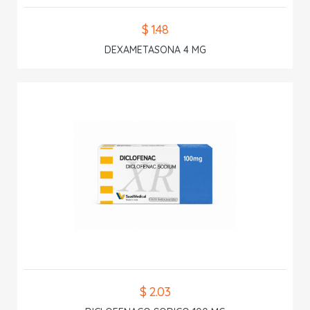
$ 1.48
DEXAMETASONA 4 MG
$ 2.03