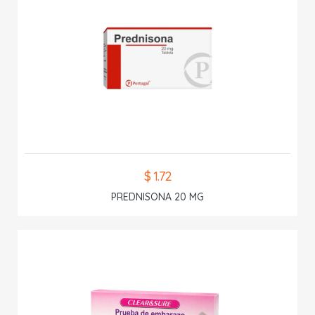
$ 1.72
PREDNISONA 20 MG