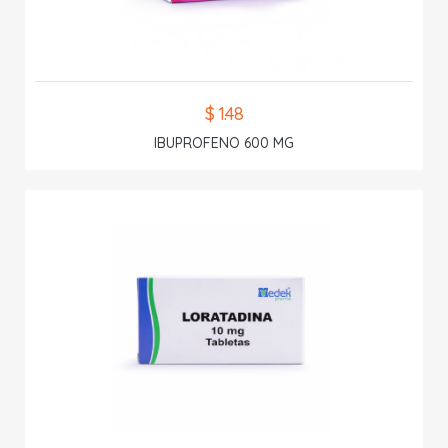
$ 1.48
IBUPROFENO 600 MG