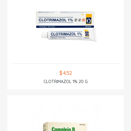
$ 4.52
CLOTRIMAZOL 1% 20 G