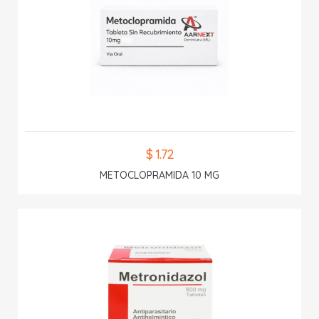
$ 1.72
METOCLOPRAMIDA 10 MG