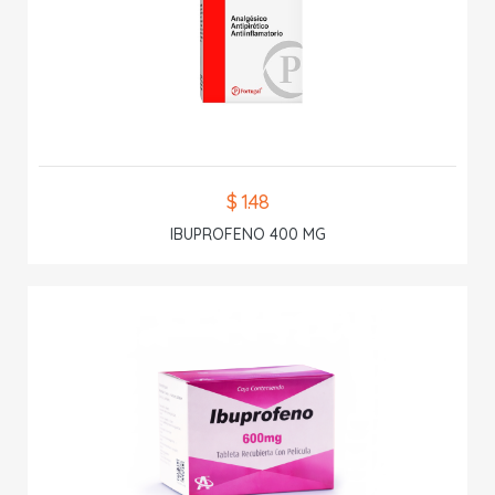
$ 1.48
IBUPROFENO 400 MG