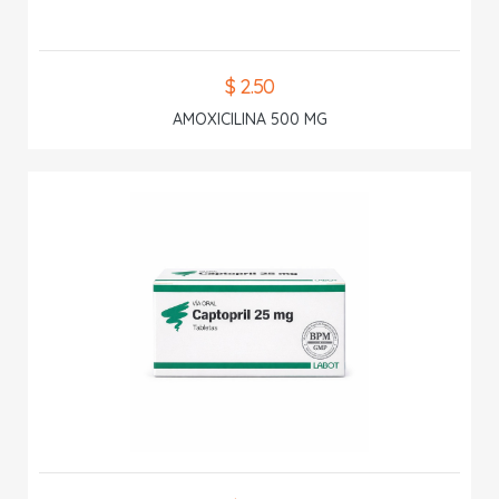
$ 2.50
AMOXICILINA 500 MG