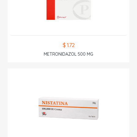
$ 1.72
METRONIDAZOL 500 MG