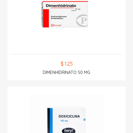
$ 1.25
DIMENHIDRINATO 50 MG