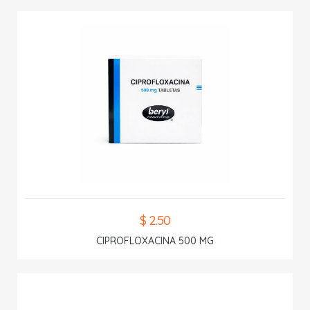
$ 2.50
CIPROFLOXACINA 500 MG