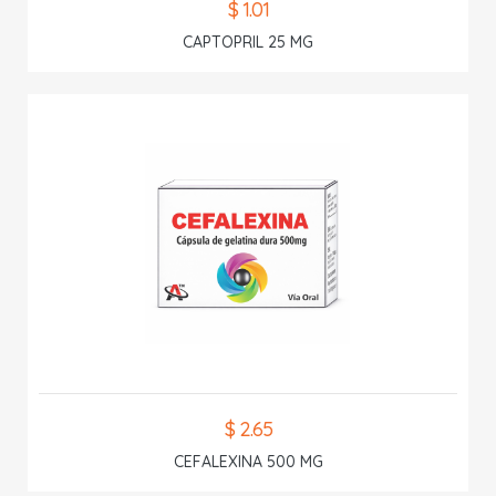
$ 1.01
CAPTOPRIL 25 MG
$ 2.65
CEFALEXINA 500 MG