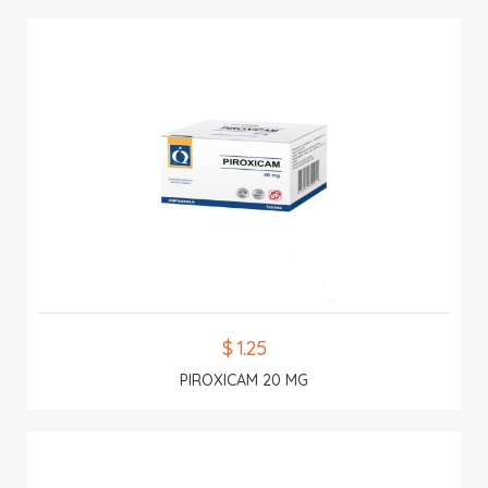
$ 1.25
PIROXICAM 20 MG