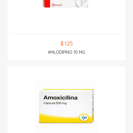
$ 1.25
AMLODIPINO 10 MG