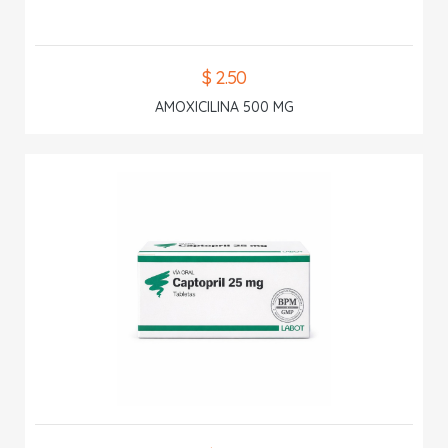
$ 2.50
AMOXICILINA 500 MG