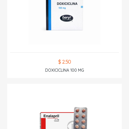
$ 2.50
DOXICICLINA 100 MG