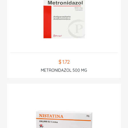
$ 1.72
METRONIDAZOL 500 MG