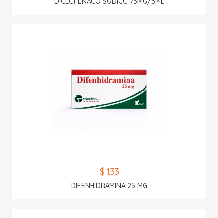
DICLOFENACO SODICO 75MG/3ML
$ 1.33
DIFENHIDRAMINA 25 MG