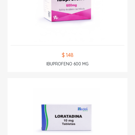
$ 1.48
IBUPROFENO 600 MG