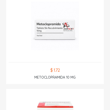
$ 1.72
METOCLOPRAMIDA 10 MG