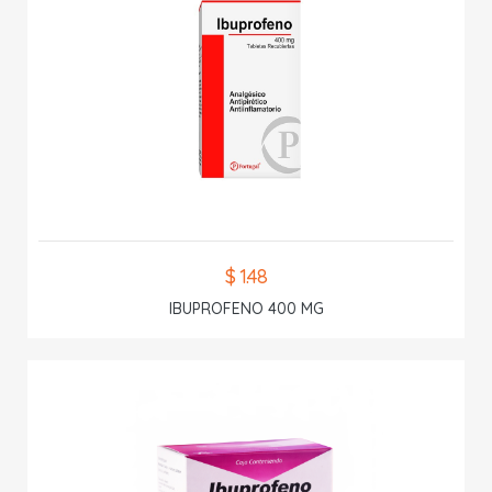
$ 1.48
IBUPROFENO 400 MG