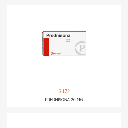
$ 1.72
PREDNISONA 20 MG