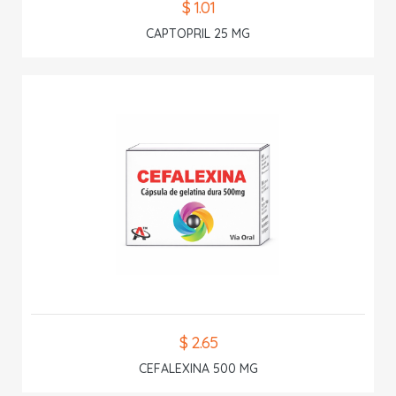
$ 1.01
CAPTOPRIL 25 MG
$ 2.65
CEFALEXINA 500 MG