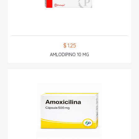
$ 1.25
AMLODIPINO 10 MG