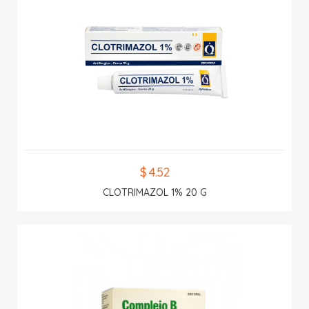
$ 4.52
CLOTRIMAZOL 1% 20 G