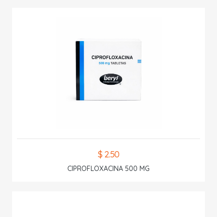
$ 2.50
CIPROFLOXACINA 500 MG