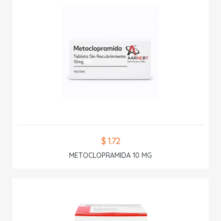
$ 1.72
METOCLOPRAMIDA 10 MG