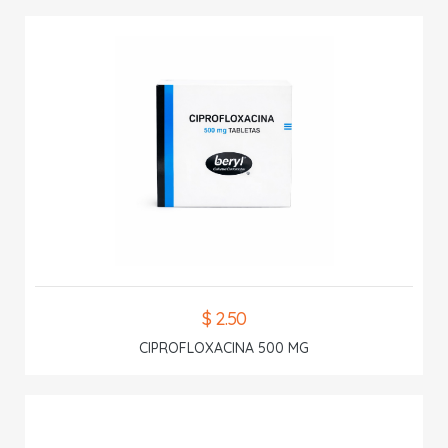
$ 2.50
CIPROFLOXACINA 500 MG