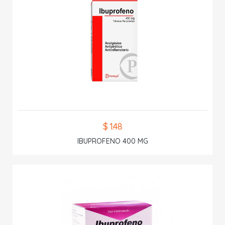
$ 1.48
IBUPROFENO 400 MG