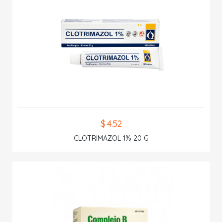
$ 4.52
CLOTRIMAZOL 1% 20 G