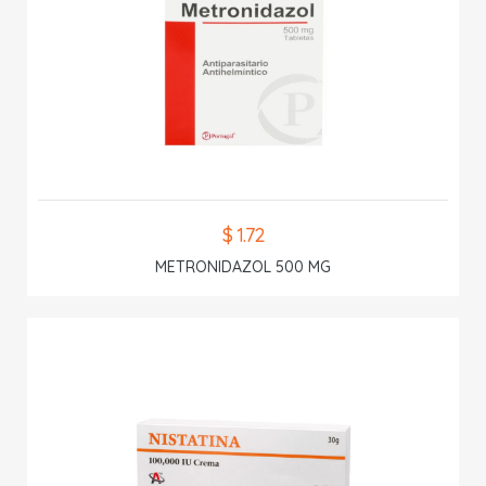
$ 1.72
METRONIDAZOL 500 MG