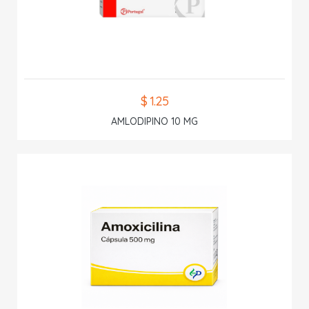
$ 1.25
AMLODIPINO 10 MG