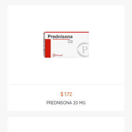
$ 1.72
PREDNISONA 20 MG