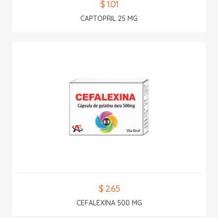
$ 1.01
CAPTOPRIL 25 MG
$ 2.65
CEFALEXINA 500 MG