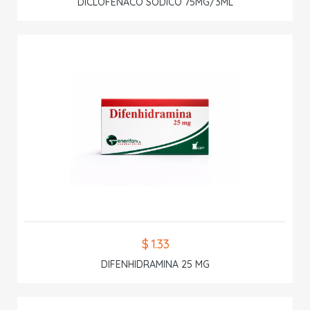
DICLOFENACO SODICO 75MG/3ML
$ 1.33
DIFENHIDRAMINA 25 MG