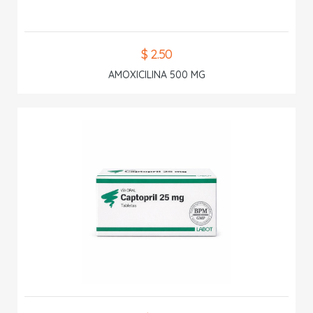
$ 2.50
AMOXICILINA 500 MG