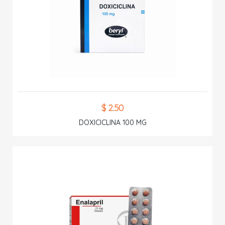
$ 2.50
DOXICICLINA 100 MG