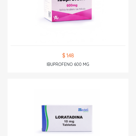
$ 1.48
IBUPROFENO 600 MG