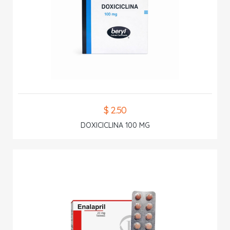
$ 2.50
DOXICICLINA 100 MG