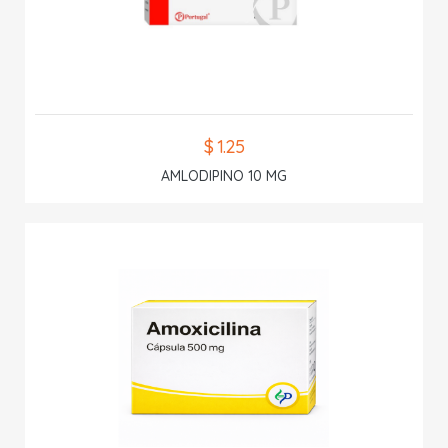
$ 1.25
AMLODIPINO 10 MG