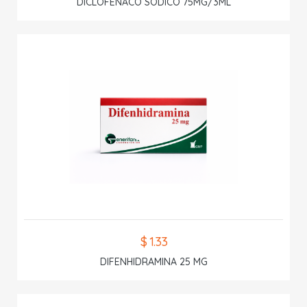
DICLOFENACO SODICO 75MG/3ML
$ 1.33
DIFENHIDRAMINA 25 MG