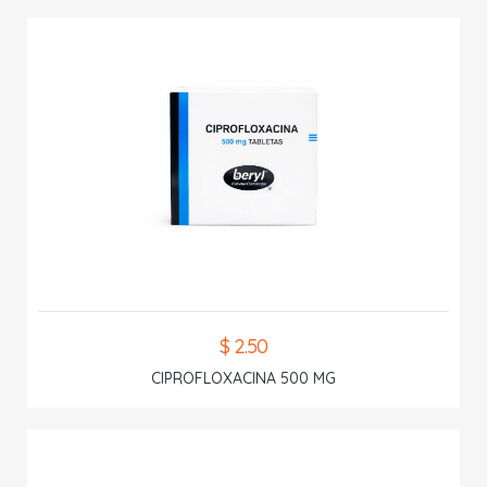
$ 2.50
CIPROFLOXACINA 500 MG