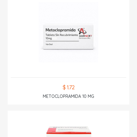
$ 1.72
METOCLOPRAMIDA 10 MG