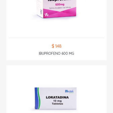
$ 1.48
IBUPROFENO 600 MG