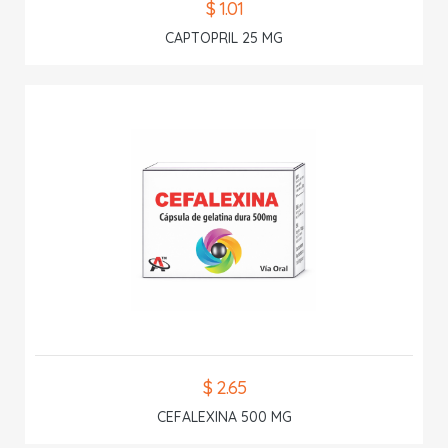
$ 1.01
CAPTOPRIL 25 MG
$ 2.65
CEFALEXINA 500 MG