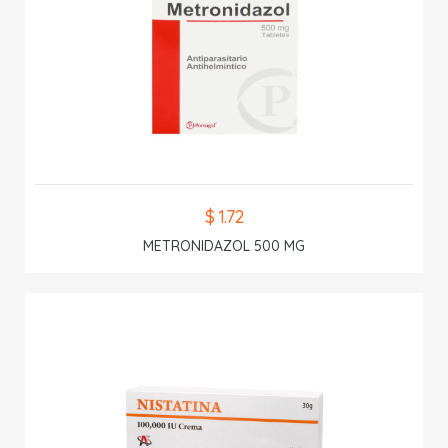
$ 1.72
METRONIDAZOL 500 MG