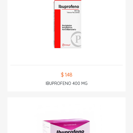
$ 1.48
IBUPROFENO 400 MG