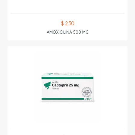
$ 2.50
AMOXICILINA 500 MG