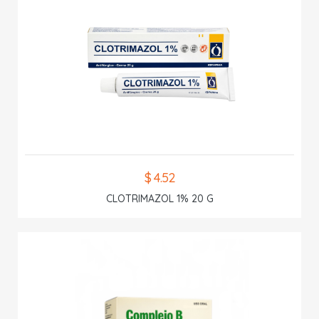
$ 4.52
CLOTRIMAZOL 1% 20 G