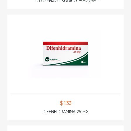
DICLOFENACO SODICO 75MG/3ML
$ 1.33
DIFENHIDRAMINA 25 MG