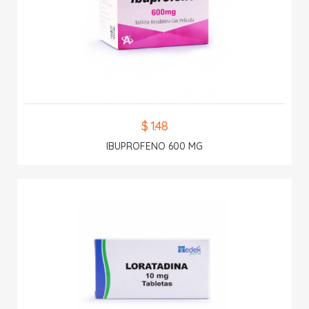
$ 1.48
IBUPROFENO 600 MG