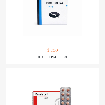
$ 2.50
DOXICICLINA 100 MG