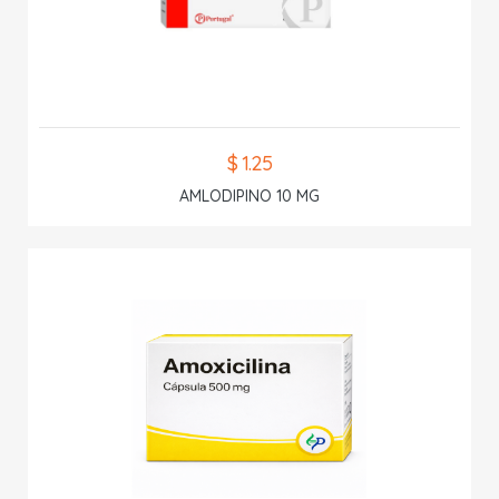
$ 1.25
AMLODIPINO 10 MG