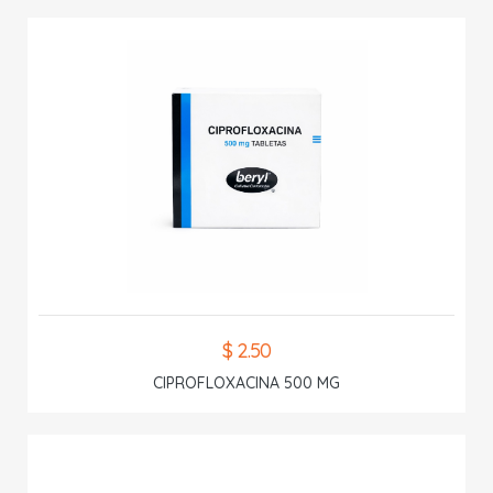
$ 2.50
CIPROFLOXACINA 500 MG