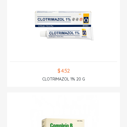
$ 4.52
CLOTRIMAZOL 1% 20 G