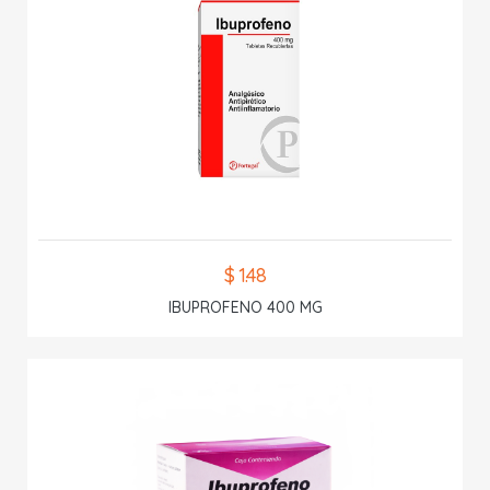
$ 1.48
IBUPROFENO 400 MG