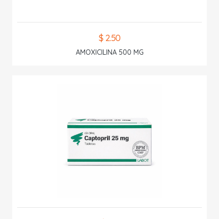
$ 2.50
AMOXICILINA 500 MG