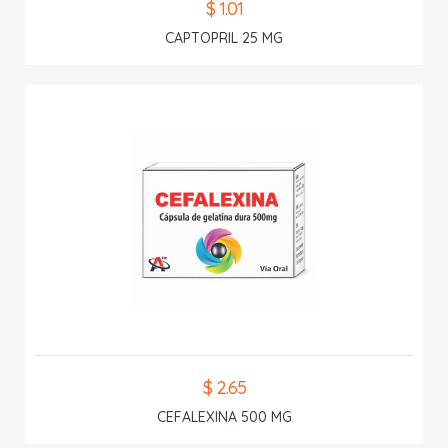
$ 1.01
CAPTOPRIL 25 MG
$ 2.65
CEFALEXINA 500 MG