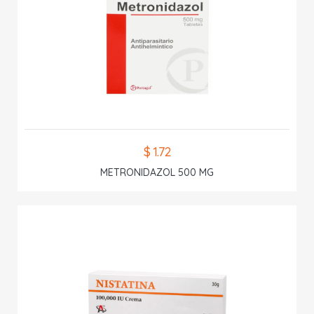
$ 1.72
METRONIDAZOL 500 MG