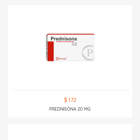
$ 1.72
PREDNISONA 20 MG