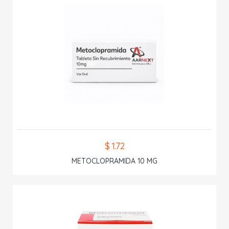
$ 1.72
METOCLOPRAMIDA 10 MG