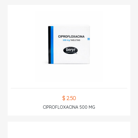
$ 2.50
CIPROFLOXACINA 500 MG