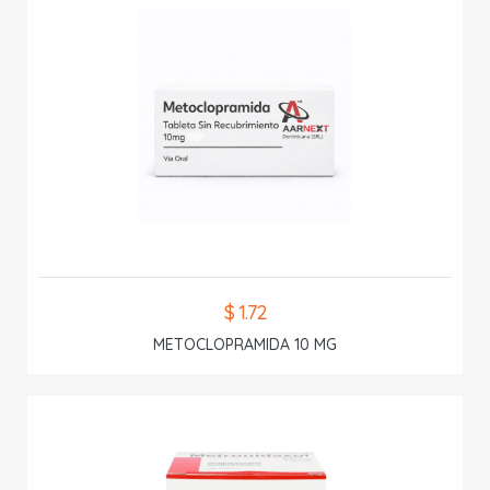
$ 1.72
METOCLOPRAMIDA 10 MG