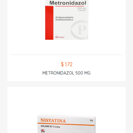
$ 1.72
METRONIDAZOL 500 MG