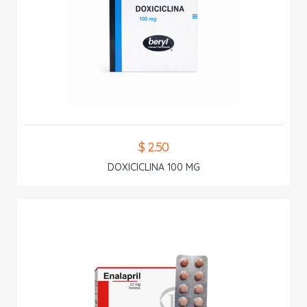
$ 2.50
DOXICICLINA 100 MG