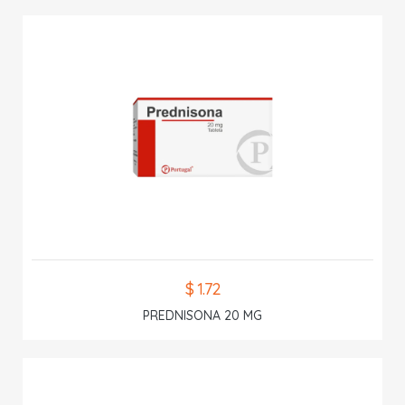
$ 1.72
PREDNISONA 20 MG