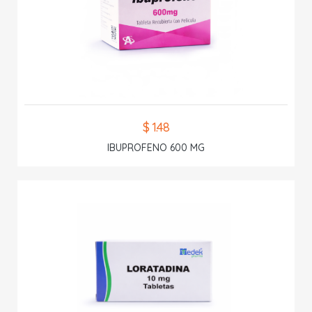
$ 1.48
IBUPROFENO 600 MG