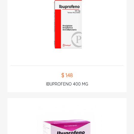
$ 1.48
IBUPROFENO 400 MG