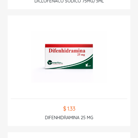
DICLOFENACO SODICO 75MG/3ML
$ 1.33
DIFENHIDRAMINA 25 MG