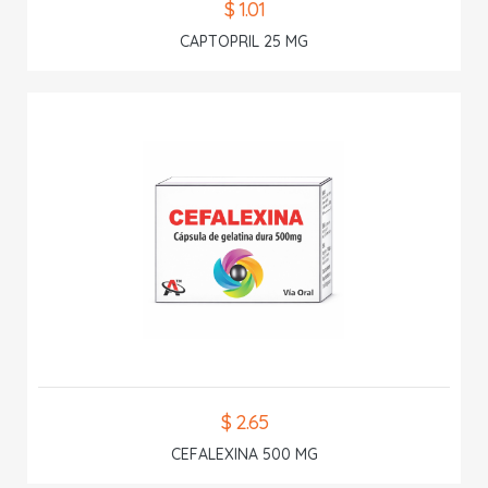
$ 1.01
CAPTOPRIL 25 MG
$ 2.65
CEFALEXINA 500 MG