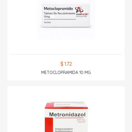
$ 1.72
METOCLOPRAMIDA 10 MG