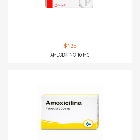
$ 1.25
AMLODIPINO 10 MG