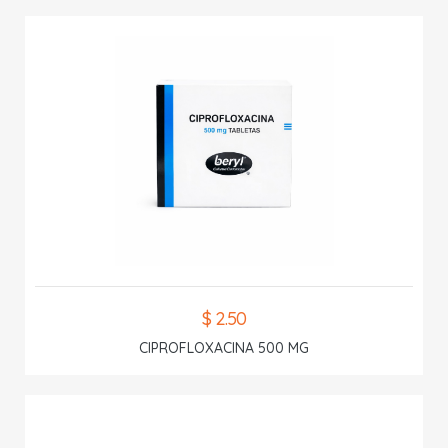
$ 2.50
CIPROFLOXACINA 500 MG