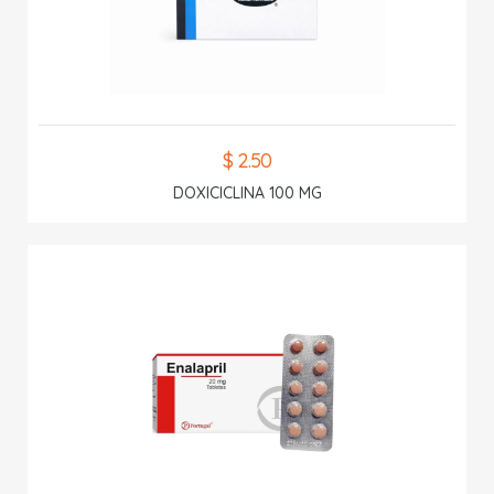
$ 2.50
DOXICICLINA 100 MG