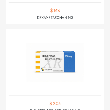
$ 1.48
DEXAMETASONA 4 MG
$ 2.03