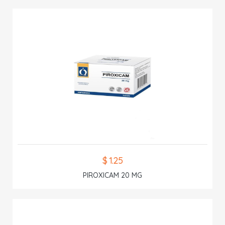
$ 1.25
PIROXICAM 20 MG