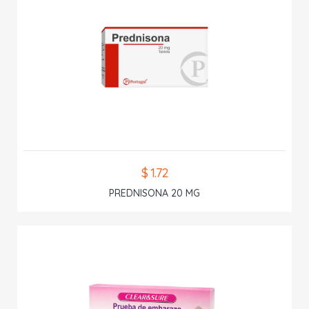
$ 1.72
PREDNISONA 20 MG