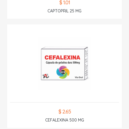
$ 1.01
CAPTOPRIL 25 MG
$ 2.65
CEFALEXINA 500 MG