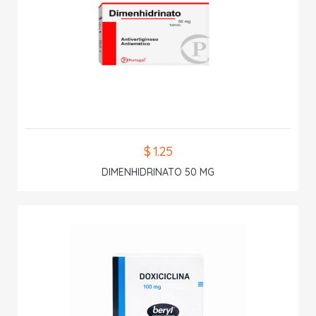
$ 1.25
DIMENHIDRINATO 50 MG