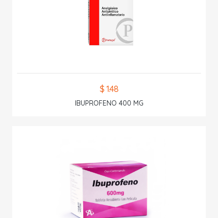
$ 1.48
IBUPROFENO 400 MG