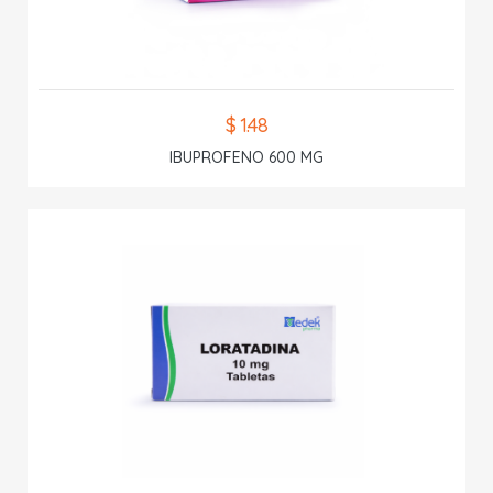
$ 1.48
IBUPROFENO 600 MG