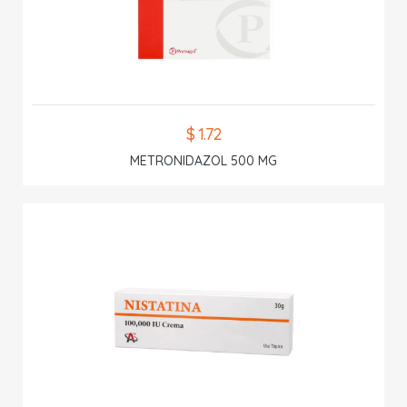
$ 1.72
METRONIDAZOL 500 MG