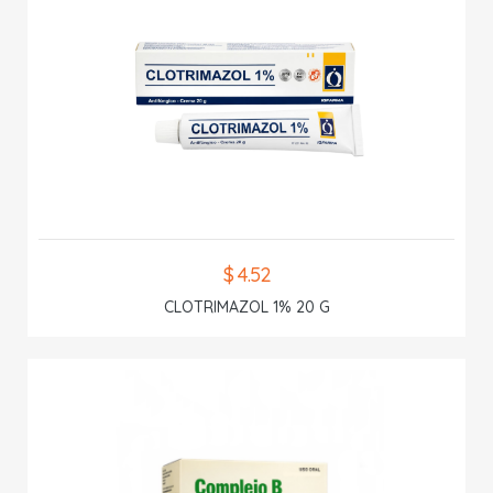
$ 4.52
CLOTRIMAZOL 1% 20 G