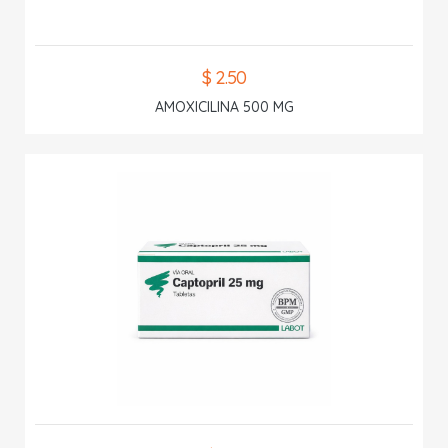
$ 2.50
AMOXICILINA 500 MG