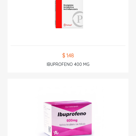
$ 1.48
IBUPROFENO 400 MG