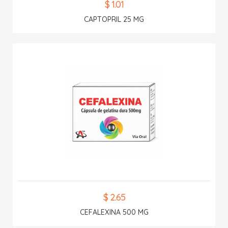
$ 1.01
CAPTOPRIL 25 MG
$ 2.65
CEFALEXINA 500 MG