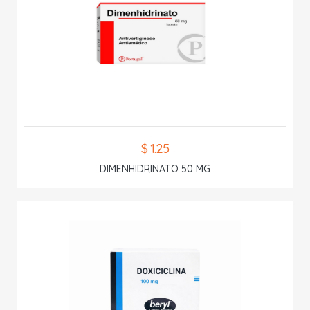
$ 1.25
DIMENHIDRINATO 50 MG