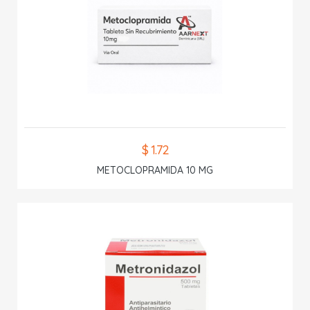
$ 1.72
METOCLOPRAMIDA 10 MG