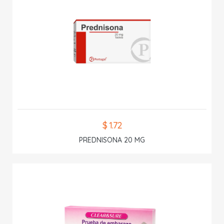
$ 1.72
PREDNISONA 20 MG