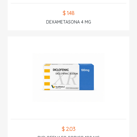
$ 1.48
DEXAMETASONA 4 MG
$ 2.03