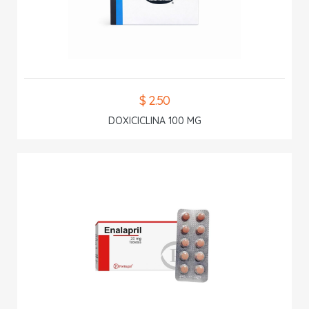
$ 2.50
DOXICICLINA 100 MG