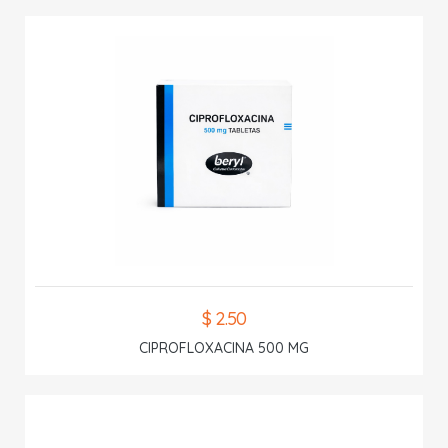
$ 2.50
CIPROFLOXACINA 500 MG