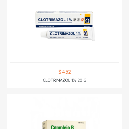
$ 4.52
CLOTRIMAZOL 1% 20 G