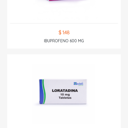
$ 1.48
IBUPROFENO 600 MG