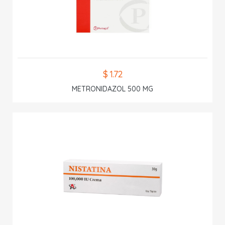
$ 1.72
METRONIDAZOL 500 MG