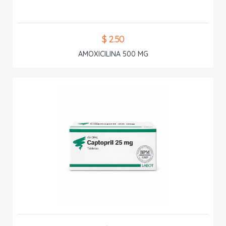
$ 2.50
AMOXICILINA 500 MG