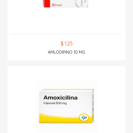
$ 1.25
AMLODIPINO 10 MG