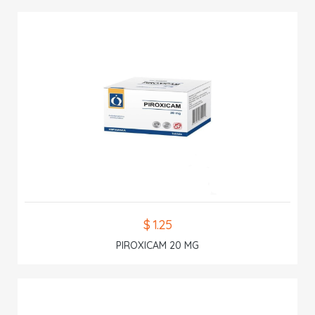
$ 1.25
PIROXICAM 20 MG