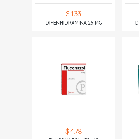
$ 1.33
DIFENHIDRAMINA 25 MG
D
$ 4.78