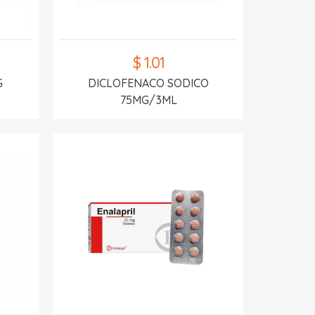
$ 1.01
G
DICLOFENACO SODICO
75MG/3ML