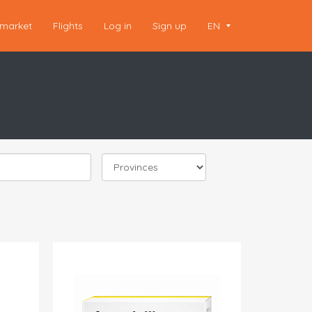
market
Flights
Log in
Sign up
EN