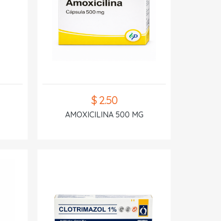
$ 2.50
AMOXICILINA 500 MG