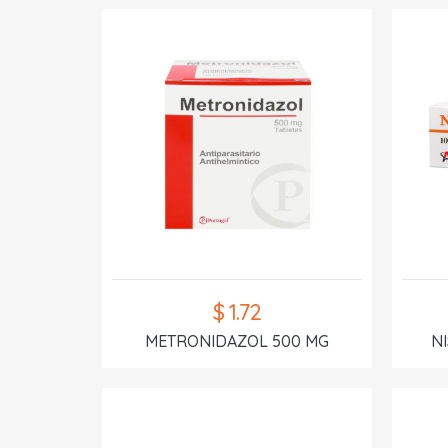
$ 1.72
METRONIDAZOL 500 MG
N