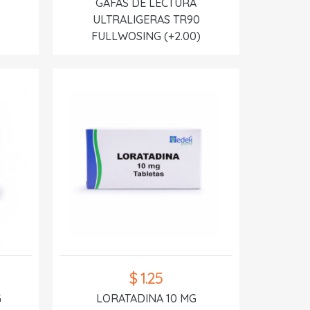
GAFAS DE LECTURA
ULTRALIGERAS TR90
FULLWOSING (+2.00)
$ 1.25
G
LORATADINA 10 MG