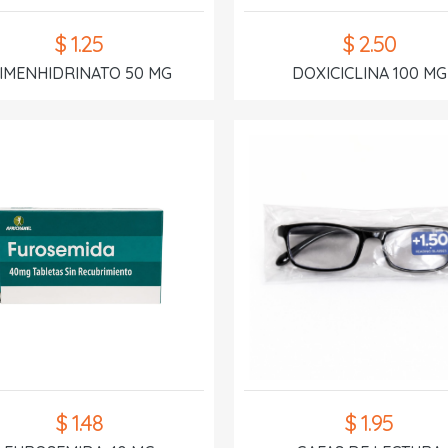
$ 1.25
$ 2.50
IMENHIDRINATO 50 MG
DOXICICLINA 100 MG
$ 1.48
$ 1.95