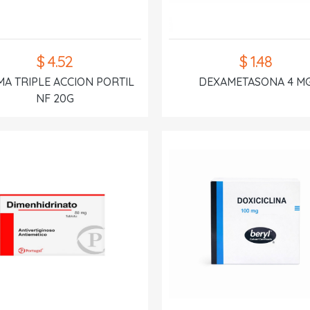
$ 4.52
$ 1.48
A TRIPLE ACCION PORTIL
DEXAMETASONA 4 M
NF 20G