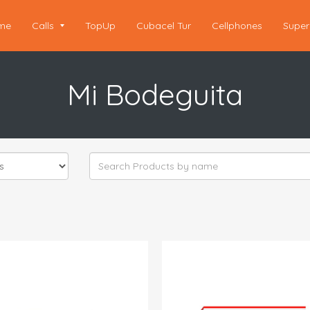
me
Calls
TopUp
Cubacel Tur
Cellphones
Super
Mi Bodeguita