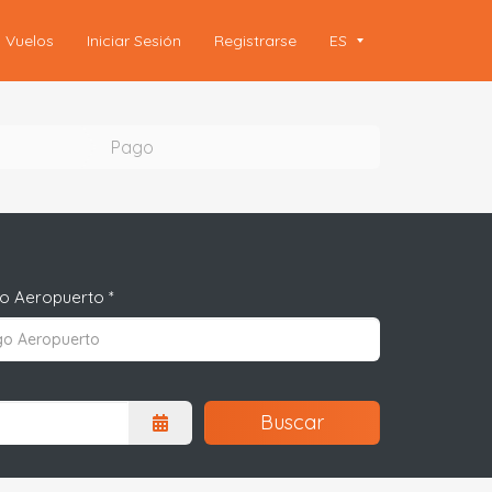
Vuelos
Iniciar Sesión
Registrarse
ES
Pago
o Aeropuerto *