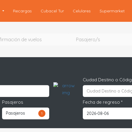
s
Recargas
Cubacel Tur
Celulares
Supermarket
irmación de vuelos
Pasajero/s
Ciudad Destino o Códig
Pasajeros
Fecha de regreso *
Pasajeros
1