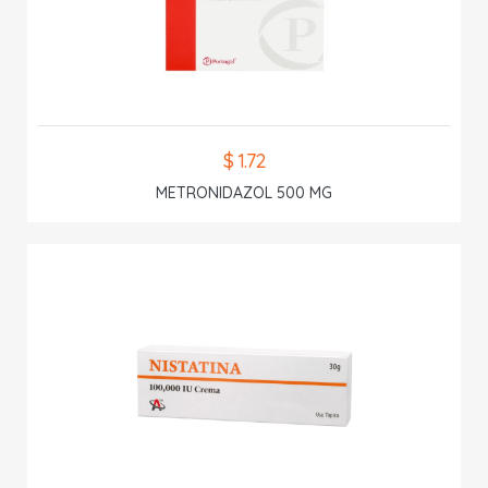
$ 1.72
METRONIDAZOL 500 MG