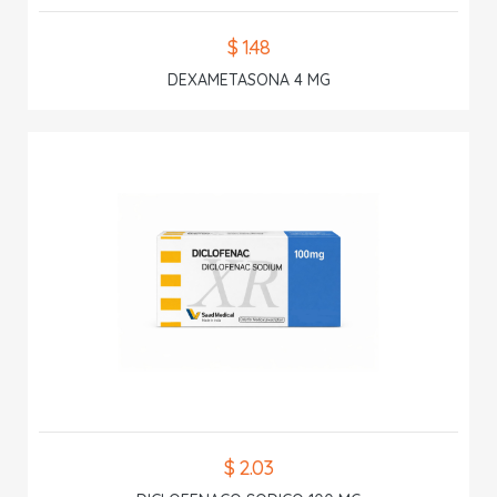
$ 1.48
DEXAMETASONA 4 MG
$ 2.03