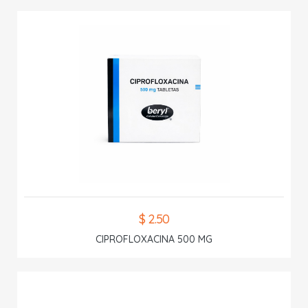
$ 2.50
CIPROFLOXACINA 500 MG