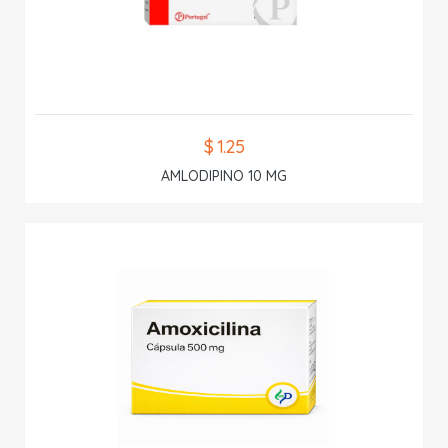
$ 1.25
AMLODIPINO 10 MG