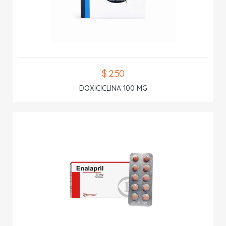
$ 2.50
DOXICICLINA 100 MG