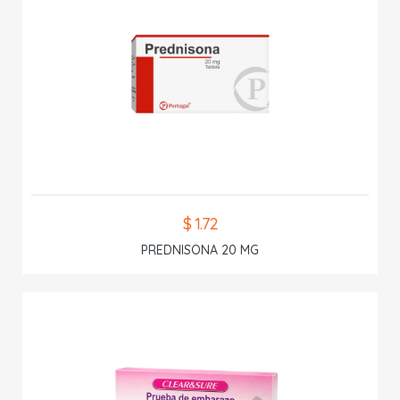
$ 1.72
PREDNISONA 20 MG