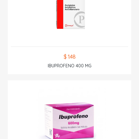
$ 1.48
IBUPROFENO 400 MG