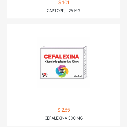
$ 1.01
CAPTOPRIL 25 MG
$ 2.65
CEFALEXINA 500 MG