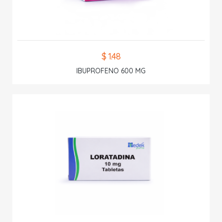
$ 1.48
IBUPROFENO 600 MG