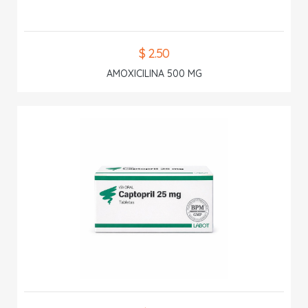
$ 2.50
AMOXICILINA 500 MG