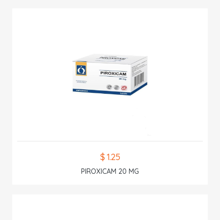
$ 1.25
PIROXICAM 20 MG