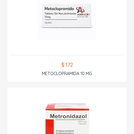
$ 1.72
METOCLOPRAMIDA 10 MG