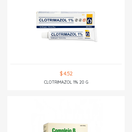
$ 4.52
CLOTRIMAZOL 1% 20 G