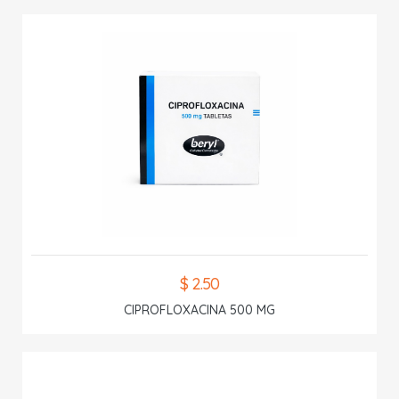
$ 2.50
CIPROFLOXACINA 500 MG