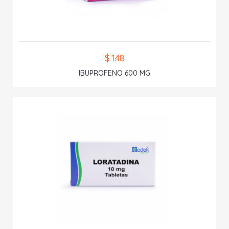
$ 1.48
IBUPROFENO 600 MG