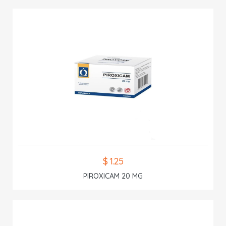
$ 1.25
PIROXICAM 20 MG