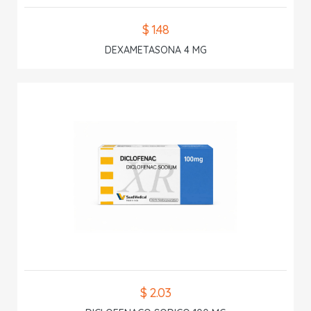
$ 1.48
DEXAMETASONA 4 MG
$ 2.03