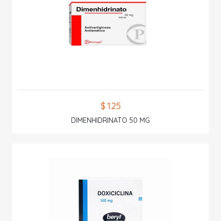
$ 1.25
DIMENHIDRINATO 50 MG