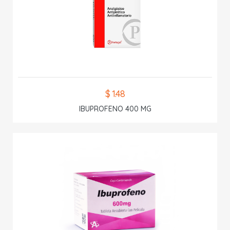
$ 1.48
IBUPROFENO 400 MG