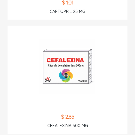
$ 1.01
CAPTOPRIL 25 MG
$ 2.65
CEFALEXINA 500 MG