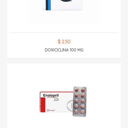
$ 2.50
DOXICICLINA 100 MG