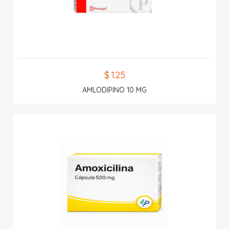
$ 1.25
AMLODIPINO 10 MG