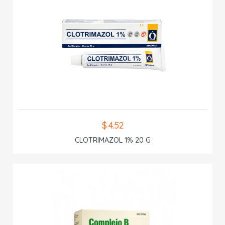
$ 4.52
CLOTRIMAZOL 1% 20 G