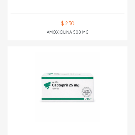
$ 2.50
AMOXICILINA 500 MG