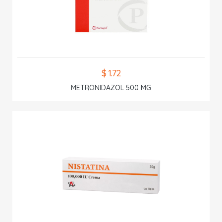
$ 1.72
METRONIDAZOL 500 MG