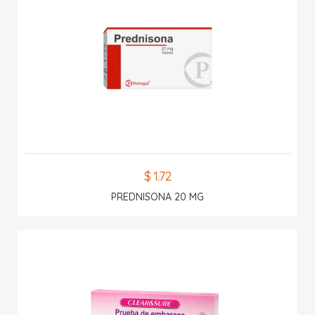
$ 1.72
PREDNISONA 20 MG