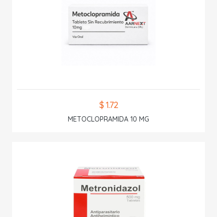
$ 1.72
METOCLOPRAMIDA 10 MG