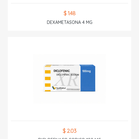
$ 1.48
DEXAMETASONA 4 MG
$ 2.03