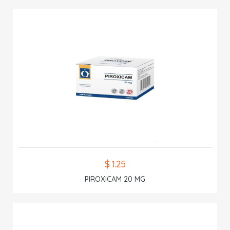
$ 1.25
PIROXICAM 20 MG