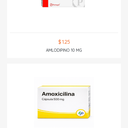
$ 1.25
AMLODIPINO 10 MG