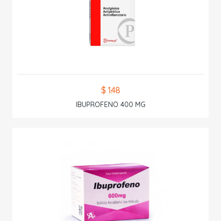
$ 1.48
IBUPROFENO 400 MG