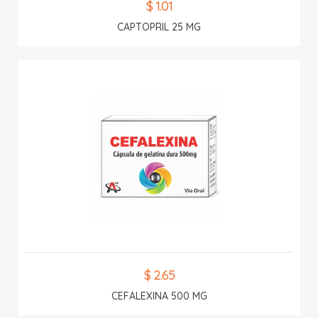
$ 1.01
CAPTOPRIL 25 MG
$ 2.65
CEFALEXINA 500 MG