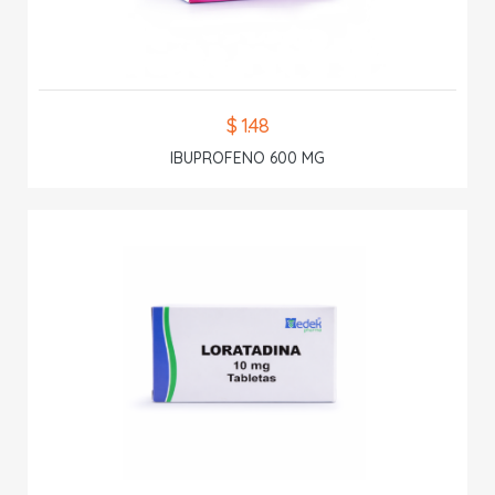
$ 1.48
IBUPROFENO 600 MG