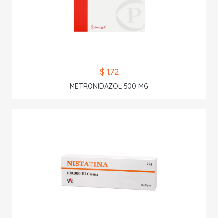
$ 1.72
METRONIDAZOL 500 MG