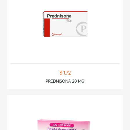
$ 1.72
PREDNISONA 20 MG