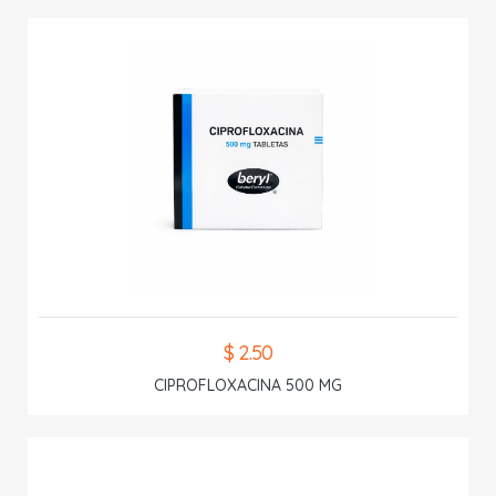
$ 2.50
CIPROFLOXACINA 500 MG