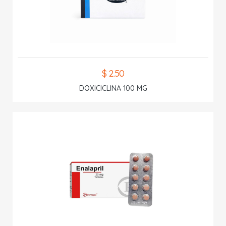
$ 2.50
DOXICICLINA 100 MG