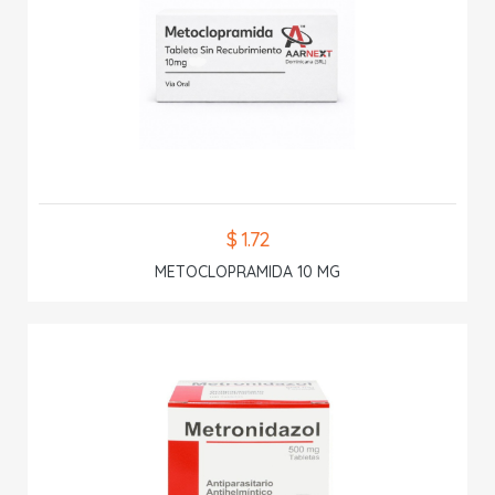
$ 1.72
METOCLOPRAMIDA 10 MG