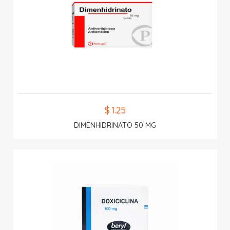
$ 1.25
DIMENHIDRINATO 50 MG