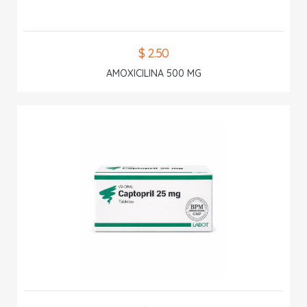
$ 2.50
AMOXICILINA 500 MG