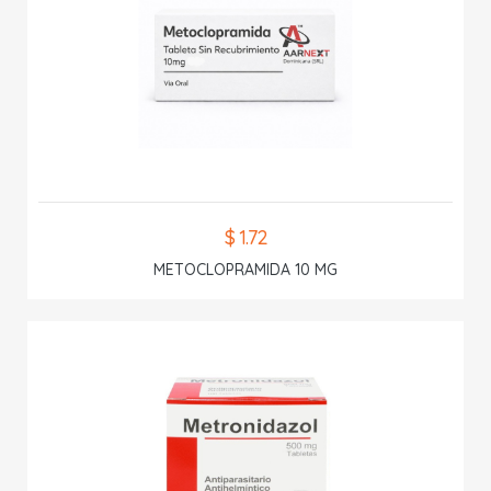
$ 1.72
METOCLOPRAMIDA 10 MG