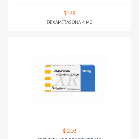
$ 1.48
DEXAMETASONA 4 MG
$ 2.03