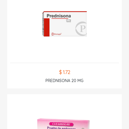
$ 1.72
PREDNISONA 20 MG