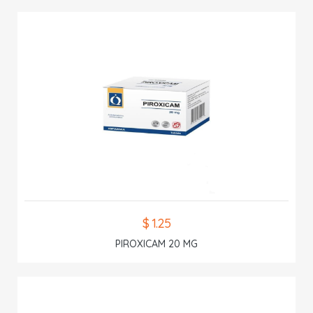
$ 1.25
PIROXICAM 20 MG