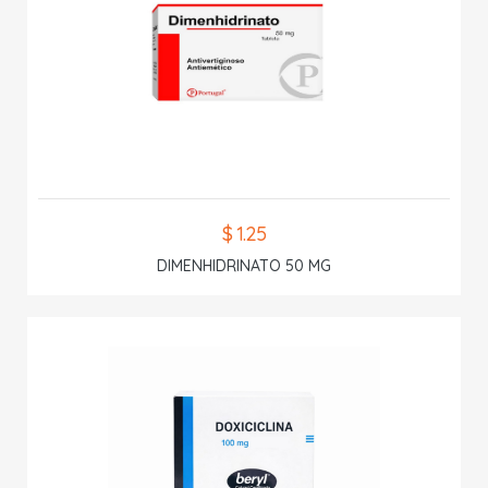
$ 1.25
DIMENHIDRINATO 50 MG