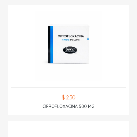
$ 2.50
CIPROFLOXACINA 500 MG