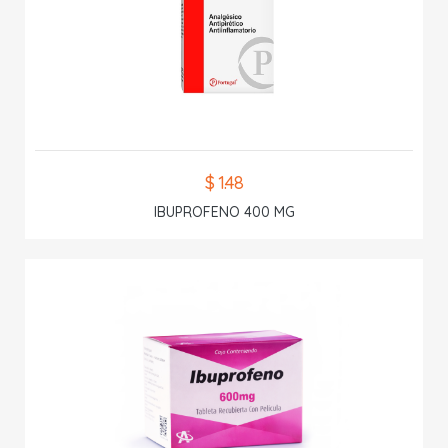
$ 1.48
IBUPROFENO 400 MG