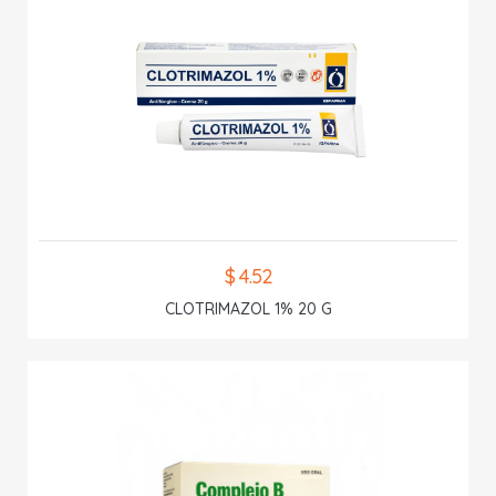
$ 4.52
CLOTRIMAZOL 1% 20 G