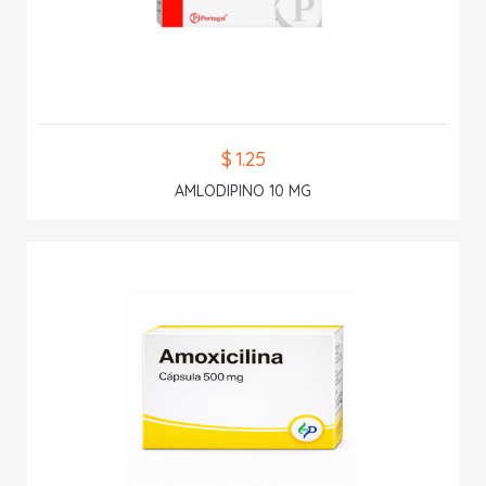
$ 1.25
AMLODIPINO 10 MG