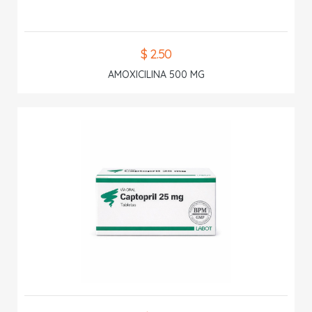
$ 2.50
AMOXICILINA 500 MG