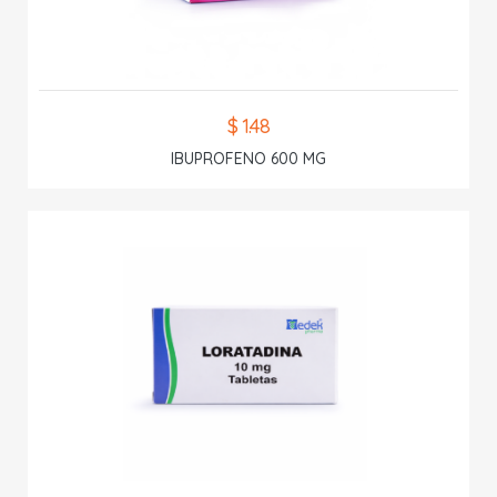
$ 1.48
IBUPROFENO 600 MG