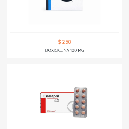
$ 2.50
DOXICICLINA 100 MG