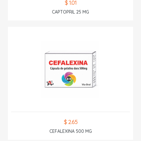
$ 1.01
CAPTOPRIL 25 MG
$ 2.65
CEFALEXINA 500 MG