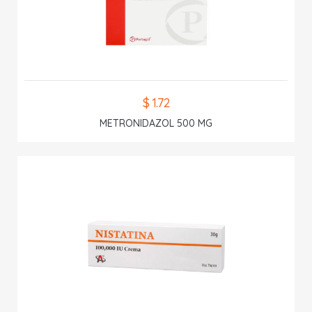
$ 1.72
METRONIDAZOL 500 MG