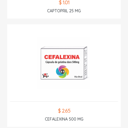
$ 1.01
CAPTOPRIL 25 MG
$ 2.65
CEFALEXINA 500 MG