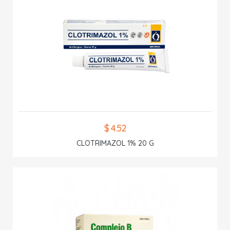
$ 4.52
CLOTRIMAZOL 1% 20 G