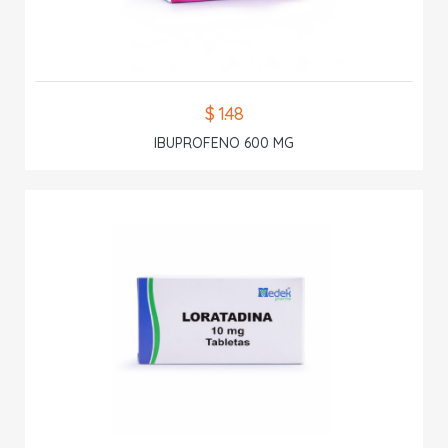
$ 1.48
IBUPROFENO 600 MG