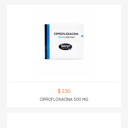
$ 2.50
CIPROFLOXACINA 500 MG