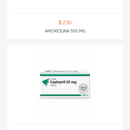
$ 2.50
AMOXICILINA 500 MG