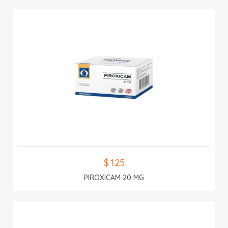
$ 1.25
PIROXICAM 20 MG