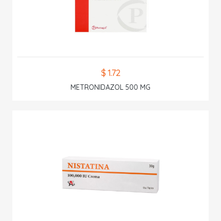
$ 1.72
METRONIDAZOL 500 MG