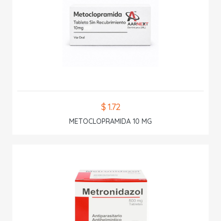
$ 1.72
METOCLOPRAMIDA 10 MG