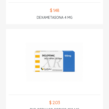
$ 1.48
DEXAMETASONA 4 MG
$ 2.03