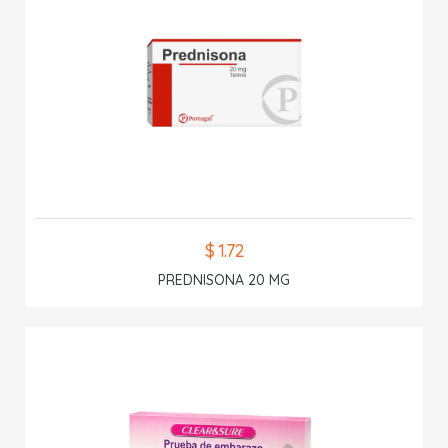
$ 1.72
PREDNISONA 20 MG