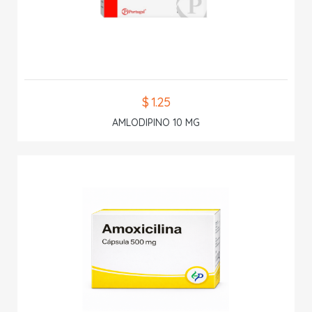
$ 1.25
AMLODIPINO 10 MG