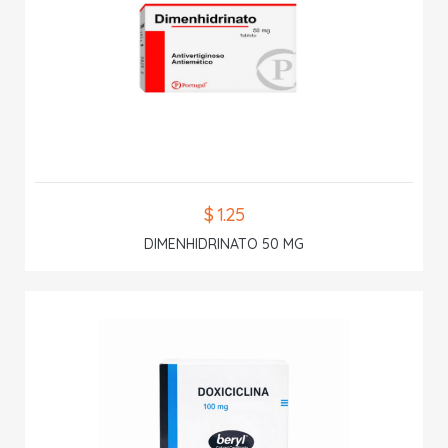
$ 1.25
DIMENHIDRINATO 50 MG