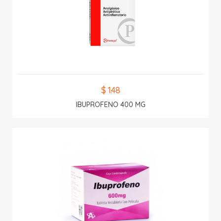
$ 1.48
IBUPROFENO 400 MG