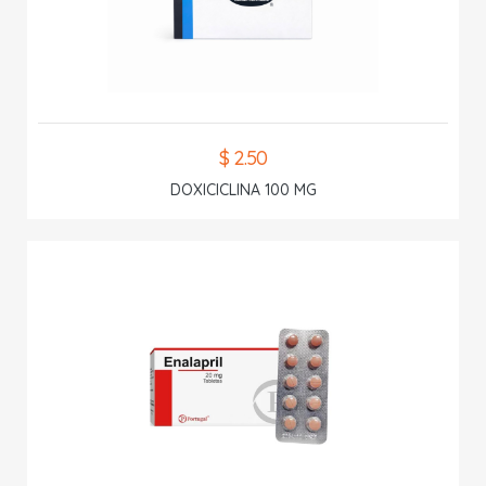
$ 2.50
DOXICICLINA 100 MG